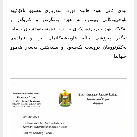
ئیدی کاتی ئەوە هاتوە کورد، سەرباری هەموو ناکۆکییە
ناوخۆییەکانی ببێتەوە بە هێزە یەکگرتوو و کاریگەر و
یەکلاکەرەوە و بڕیاردەرەکەی ئەو سەردەمە، ئەمەشیان ئاسانە
ئەگەر پەرۆشی خاڵە هاوبەشەکانمان بین و ئیرادەی
یەکگرتوومان دروست بکەینەوە و بیسەپێنین بەسەر هەموو
جیهاندا.