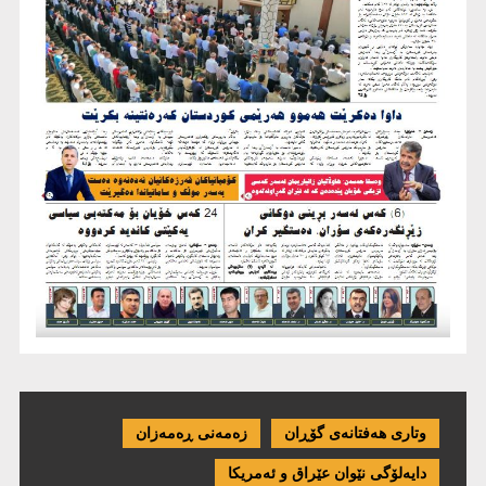
وتاری هەفتانەی گۆڕان
زەمەنی ڕەمەزان
دایەلۆگی نێوان عێراق و ئەمریكا