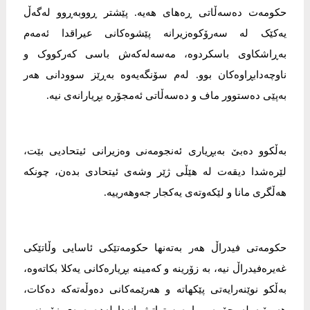
حکومەت دەسەڵاتی ڕەهای هەیە. پێشتر ڕووبەڕوو لەگەڵ
یەکێک لە سەرۆکوەزیرانە پێشوەکانی عیراقدا ئەمەم
بەڕاشکاوی باسکردوە، مەسەلەکەش باسی کەرکووک و
ناوچەدابڕاوەکان بوو. لەم سۆنگەیەوە بەڕێز سوودانی هەر
بەپێی دەستوور ماف و دەسەڵاتی ئەمجۆرە بڕیارانەی نیە.
بەڵکوو دەبێ بەبڕیاری ئەنجومەنی وەزیرانی ئیتحادیی بێت،
لێرەشدا دیقەت لە هێڵی ژێر وشەی ئیتحادی بدەن، چونکە
هەڵگری مانا و لێکەوتەی یەکجار جەوهەرییە.
حکومەتی فیدراڵ هەر بەتەنها حکومەتێکی ئاسایی وڵاتێکی
غەیرەفیدراڵ نیە، بە زۆرینە و کەمینە بڕیارەکانی یەکلا بکاتەوە،
بەڵکو نوێنەرایەتی پێکهاتە و هەرێمەکانی دەوڵەتەکە دەکات،