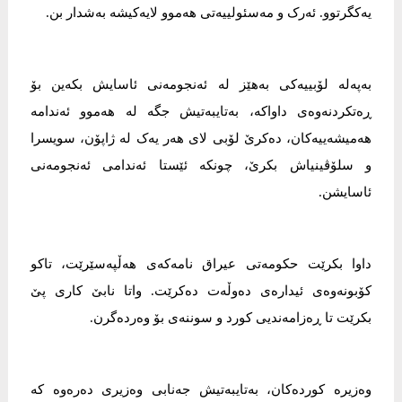
یەکگرتوو. ئەرک و مەسئولییەتی هەموو لایەکیشە بەشدار بن.
بەپەلە لۆبییەکی بەهێز لە ئەنجومەنی ئاسایش بکەین بۆ
ڕەتکردنەوەی داواکە، بەتایبەتیش جگە لە هەموو ئەندامە
هەمیشەییەکان، دەکرێ لۆبی لای هەر یەک لە ژاپۆن، سویسرا
و سلۆڤینیاش بکرێ، چونکە ئێستا ئەندامی ئەنجومەنی
ئاسایشن.
داوا بکرێت حکومەتی عیراق نامەکەی هەڵپەسێرێت، تاکو
کۆبونەوەی ئیدارەی دەوڵەت دەکرێت. واتا نابێ کاری پێ
بکرێت تا ڕەزامەندیی کورد و سوننەی بۆ وەردەگرن.
وەزیرە کوردەکان، بەتایبەتیش جەنابی وەزیری دەرەوە کە