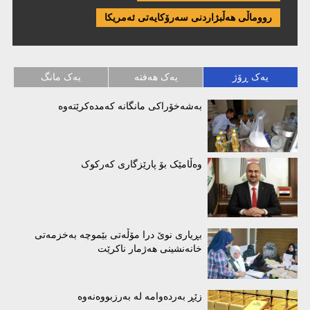
رووماڵی هەڵبژاردنی سەرۆکایەتی ئەمریکا
یەک ڕۆژ
یەک هەفتە
یەک مانگ
بەشەخۆراكی مانگانە كەمدەكرێتەوە
وەڵامێک بۆ پارێزگاری کەرکوک
بڕیاری نوێ درا مۆڵەتی بێموچە بەخزمەتی
خانەنشینی هەژمار ناکرێت
زێڕ بەردەوامە لە بەرزبووەنەوە