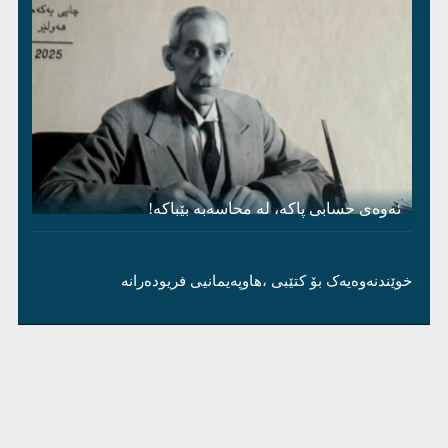
ئەوەی حسابی پاکە، لە محاسەبە بێباکە!
خوێندنەوەیەک بۆ کتێبی ،هاوپەیمانیی فریودەرانە