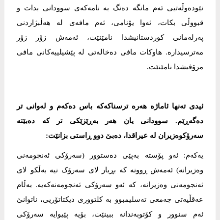
نێودەوڵەتیی ئەم مانگە دەنگ بە نامەکەی سوودانی بدات و
قبووڵی بکات، ئەوا یۆنامی، ئەم مافەی لە هەڵبژاردنی
پەرلەمانی کوردستانیشدا نامێنێت، ئەمەش زۆر زۆر
مەترسیدارە. هاوکات مافی دەخالەتی لە پێشیلییەکانی مافی
مرۆڤیشدا نامێنێت.
ئیدی تەنها ئاماژە هەرە ترسناکەکە باس دەکەم و لەوانی تر
دەگەڕێم. سوودانی یان هەر بەڕێزێکی تر کە دەبێتە
سەرۆکوەزیران لە عیراقدا، دەبێ دوو ڕاستی بزانێت:
یەکەم: ئەو پۆستە بەپێی دەستوور (سەرۆکی ئەنجومەنی
وەزیرانە) ئەمەش ڕوونە کە بڕیار لای سەرۆک نیە بەڵکو لای
ئەنجومەنی وەزیرانە، کە ئەو سەرۆکی ئەنجومەنەکەیە. بەڵام
عەقڵیەتی جەمعی تەسلیمبوو بە کلتووری دیکتاتۆریی، ناتوانێ
ئەم سنوور و کۆتوبەندانە ببینێت، بۆیە پێیوایە سەرۆکی