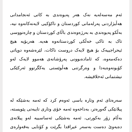
ئەم مەسەلەیە نەک هەر پەیوەندی بە کاتی ئەنجامدانی
هەڵبژاردنی پەرلەمانی کوردستان و ناکۆکیی لایەنەکانەوە نیە،
بەڵکو پەیوەندی بە بەرژەوەندی باڵای کوردستان و چارەنووسی
تاک بە تاکی خەڵکی کوردستانەوە هەیە. هەربۆیە هیچ
ئیحراجییەک بۆ هیچ لایەک دروست ناکات، لێرەشەوە دوپاتی
دەکەمەوە، کە ئامادەبوونی پەرۆشانەی هەموو لایەک لەو
کۆبونەوەیەدا و وەرگرتنی هەڵوێستی یەکگرتوو ئەرکێکی
نیشتمانی ئەخلاقیشە.
سەرەتای ئەم وتارە باسی ئەوەم کرد کە ئەمە بەشێکە لە
پیلانێکی گەورەتر، بەداخەوە ئەمە خۆی وتاری تایبەتی پێویستە،
بەڵام زۆر بەکورتی، ئەمە بەشێکی ئەساسییە لەو پیلانەی
دەیەوێ دەست بەسەر عیراقدا بگرێت و کۆتایی بەقەوارەی