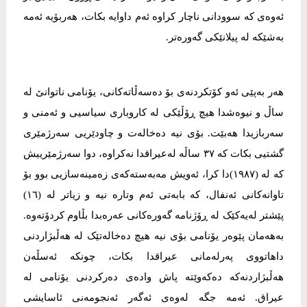
ئەوەی کە سوودانی ناچار کراوە ئەم داوایە بکات، هەربۆیە ئەمە
بەشێکە لە پیلانێکی گەورەتر.
هەر بەپێی ئەو کۆتکردنەی بۆ دەسەڵاتەکانی، یۆنامی ناتوانێ لە
ساڵ و نیوەشدا هیچ ڕۆڵێکی لە کاروباری سیاسیی و ئەمنی و
سەربازیدا هەبێت. بۆی نیە دەخالەت و چاودێریی سەرژمێری
گشتیی بکات کە ٣٧ ساڵە لەعیراقدا نەکراوە، دوا سەرژمێرییش
کە لە (١٩٨٧)دا کرا، ئەویش مەبەستەکەی زەمینەسازیی بوو بۆ
تاوانەکانی ئەنفال، کە بابەتی ئەم وتارە نیە و زیاتر لە (١٦)
پێشتر لەیەکێک لە ڕۆژنامە گەورەکانی عەرەبدا بڵاوم کردۆتەوە.
بەهەمان پێوەر یۆنامی بۆی نیە هیچ دەخالەتێک لە هەڵبژاردنی
داهاتووی پەرلەمانی عیراقدا بکات، چونکە ئەسڵەن
هەڵبژاردنەکە دەکەوێتە پاش وادەی دەرکردنی یۆنامی لە
عیراق. ئەمە جگە لەوەی ئەگەر ئەنجومەنی ئاسایشی