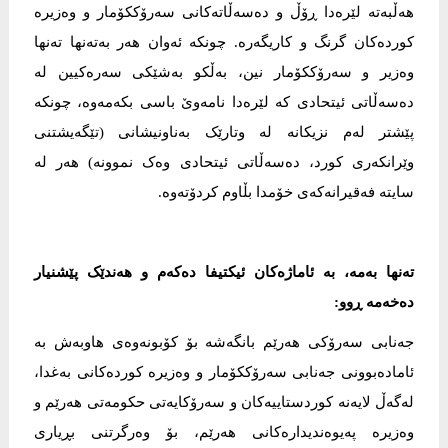
هەڵبەتە لێرەدا ڕۆڵ و دەسەڵاتەکانی سەرۆککۆمار و وەزیرە
کوردەکان گرنگ و کاریگەرە. چونکە ئەوان هەر بەتەنها تەنها
وەزیر و سەرۆککۆمار نین، بەڵکو بەشێکی سەرەکیین لە
دەسەڵاتی ئیتحادی کە لێرەدا نامەوێ باسی بکەمەوە، چونکە
پێشتر لەم نزیکانە لە وتارێک بەناونیشانی (تێگەیشتنی
وێرانکەری کورد، دەسەڵاتی ئیتحادی وەک نموونە) هەر لە
سایتە فەقیرانەکەی خۆمدا بڵاوم کردۆتەوە.
تەنها بەمە، بە ئاماژەکان ئیکتیفا دەکەم و هەندێک پێشنیار
دەخەمە ڕوو:
جەنابی سەرۆکی هەرێم بانگەشە بۆ کۆبونەوەی هاوبەش بە
ئامادەبوونی جەنابی سەرۆککۆمار و وەزیرە کوردەکانی بەغدا،
لەگەڵ لایەنە کوردستاییەکان و سەرۆکایەتی حکومەتی هەرێم و
وەزیرە پەیوەندیدارەکانی هەرێم، بۆ وەرگرتنی بڕیاری