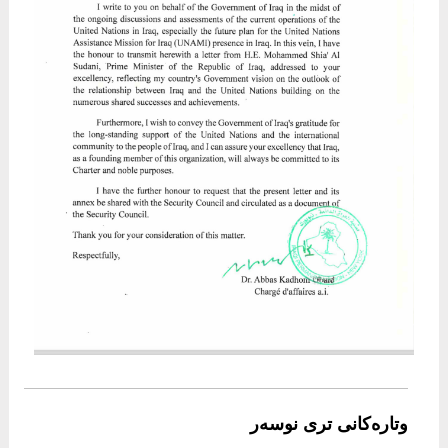
وتارەکانی تری نوسەر