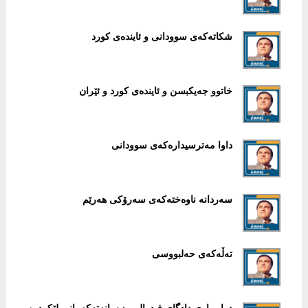
شکاتەکەی سوودانی و ئایندەی کورد
خاتوو جەیکبسن و ئایندەی کورد و ئێران
داوا مەترسیدارەکەی سوودانی
سەردانە ناوەختەکەی سەرۆکی هەرێم
تەڵەکەی حەلبووسی