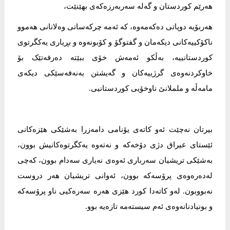
هەرێم کوردستان و گەلە سەربەرزەکەی بهێنێت،
هەربۆیە دوپاتی دەکەمەوە، کە ئەمە چرکەساتی وەلانانی هەموو
ناکۆکییەکانی دیکەمان و گفتوگۆ و کۆبونەوە و بڕیاری یەکگرتوی
کوردستانییە، بەڵکو ئەمەش خۆی ببێتە دەرفەتێک بۆ
خاوکردنەوەی گرژییەکان و گەیشتن بەنەفەسێکی دیکەی
مامەڵە و ململانێ ناوخۆیی کوردستانیی.
بیرتان نەچێت ئەو کاتەی یۆنامی دامەزرا بەشێکی هێزەکانی
ئێستای عیراق دژی دۆخەکە و نەتەوە یەکگرتوەکانیش بوون،
بەشێکی تریشیان سەرباری ئەوەی نەیاری سەدام بوون، کەچی
لەدەرەوەی پرۆسەکە بوون، ئەوانی تریشیان هەر دروست
نەبووبون. لەو کاتەدا کورد هێزی هەرە سەرەکیی ناو پرۆسەکە
و بونیادنانەوەی ئەم سیستەمە تازەیە بوو.