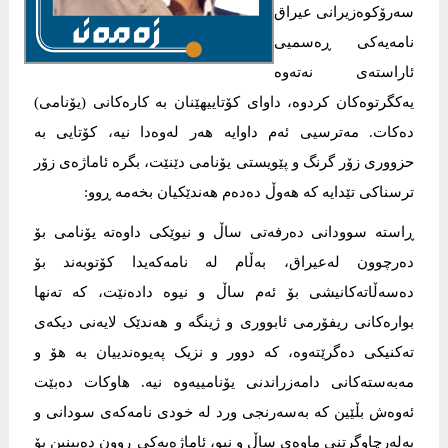
سەرۆکوەزیرانی عیراق
نامەیەکی ڕەسمیی
ئاراستەی نەتەوە
یەکگرتوەکان کردوە، داوای کۆتاییهێنان بە کارەکانی (یۆنامی)
دەکات. مەترسیی ئەم داوایە هەر لەوەدا نیە، کۆتایی بە
حزووری زۆر گرنگ و پێویستی یۆنامی دێنێت، بگرە ئاماژەی زۆر
ترسناکی تێدایە کە هەوڵ دەدەم هەندێکیان بخەمە ڕوو:
ڕاستە سوودانی دەرفەتی ساڵ و نیوێکی داوەتە یۆنامی بۆ
دەرچوون لەعیراق، بەڵام لە نامەکەیدا کۆتوبەند بۆ
دەسەڵاتەکانیشی بۆ ئەم ساڵ و نیوە دادەنێت، کە تەنها
بوارەکانی ریفۆرمی ئابووری و ژینگە و هەندێک لایەنی دیکەی
تەکنیکی دەگرێتەوە، کە دوور و نزیک پەیوەندییان بە هۆ و
مەبەستەکانی دامەزراندنی یۆنامییەوە نیە. هاوکات دەبێت
ئەوەش بڵێین کە بەسەرنجی ورد لە خودی نامەکەی سودانی و
بەلەرچاوگرتنی ماوەی ساڵ و نیو، ئاماژەیەکی ڕوون دەبینین بۆ