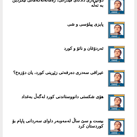
دوابڕیاری دادگای فیدرالی، زەمانەتەکەمانی لێکردین
بە تەڵە
پایزی پیلۆسی و شی
ئەردۆغان و ناتۆ و کورد
عیراقی سەدری دەرفەتی زێڕینی کورد، یان دۆزەخ؟
هۆی شکستی دانووستاندنی کورد لەگەڵ بەغداد
بیست و سێ‌ ساڵ له‌مه‌وبه‌ر داوای سه‌ردانی پاپام بۆ
كوردستان كرد