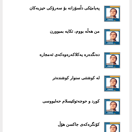
پەیامێکی دڵسۆزانە بۆ سەرۆکی حیزبەکان
من هەڵە بووم، تکایە بمبوورن
دەنگدەرە یەکلاکەرەوەکەی ئەمجارە
لە کوشتنی سنوار کوشندەتر
کورد و حوجەتولئیسلام حەلبووسی
کۆنگرەکەی جاکسن هۆڵ