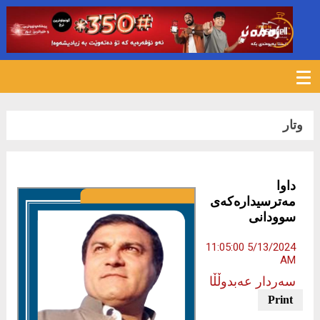
376
وتار
داوا
مەترسیدارەکەی
سوودانی
5/13/2024 11:05:00
AM
سه‌ردار عه‌بدوڵڵا