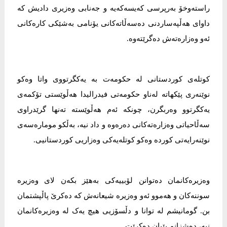
راستەوخۆ بەرپرسی کەیسەکەیە و جەنابی وەزیری دادیش کە
داوای هەڵپەساردنی دەسەڵاتەکانی یۆنامی بەشێکی کارەکانی
ئەو وەزارەتەش دەگرێتەوە.
کوتلەی کوردستانی لە حکومەت بە یەکگرتووی واتا وەکو
نوێنەری پێکهاتە لەناو حکومەتی فیدرالیدا هەڵوێستی تۆکمەی
یەکگرتوو وەربگرن، چونکە ئەم هەڵوێستە تەنها گرێدراوی
سەڵاحیاتی وەزارەتەکانی دەرەوە و داد نیە، بەڵکو مومارەسەی
نوێنەرایەتی کوردە وەکو کوتلەیەکی وەزاریی کوردستانیی.
وەزیرەکانمان دەتوانن لۆبییەکی بەهێز بکەن لای وەزیرە
سوننەکان و هەموو ئەو وەزیرە شیعانەش کە دەکرێ پاڵپشتمان
بن. گومانیشم لە توانا و دڵسۆزیی هیچ یەک لە وەزیرەکانمان
نیە، دەشزانم پێیان دەکرێت.