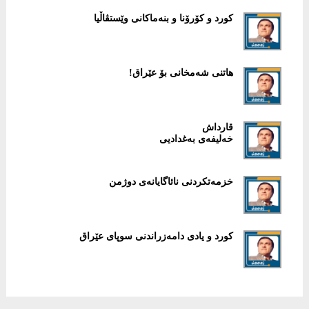
كورد و كۆرۆنا و بنه‌ماكانی وێستڤاڵیا
هاتنی شه‌مخانی بۆ عێراق!
قارداش
خه‌لیفه‌ی به‌غدادیی
خزمه‌تكردنی نائاگایانه‌ی دوژمن
كورد و یادی دامه‌زراندنی سوپای عێراق