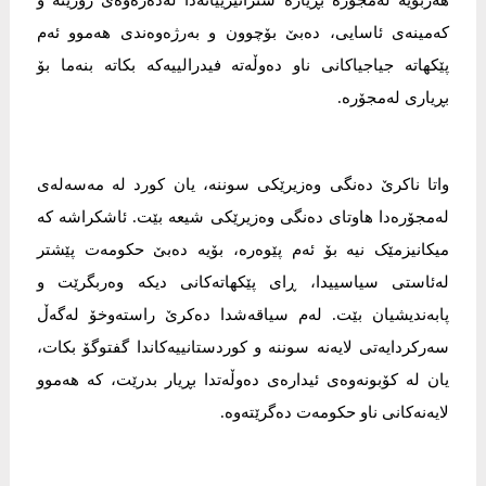
هەربۆیە لەمجۆرە بڕیارە ستراتیژییانەدا لەدەرەوەی زۆرینە و
کەمینەی ئاسایی، دەبێ بۆچوون و بەرژەوەندی هەموو ئەم
پێکهاتە جیاجیاکانی ناو دەوڵەتە فیدرالییەکە بکاتە بنەما بۆ
بڕیاری لەمجۆرە.
واتا ناکرێ دەنگی وەزیرێکی سوننە، یان کورد لە مەسەلەی
لەمجۆرەدا هاوتای دەنگی وەزیرێکی شیعە بێت. ئاشکراشە کە
میکانیزمێک نیە بۆ ئەم پێوەرە، بۆیە دەبێ حکومەت پێشتر
لەئاستی سیاسییدا، ڕای پێکهاتەکانی دیکە وەربگرێت و
پابەندیشیان بێت. لەم سیاقەشدا دەکرێ راستەوخۆ لەگەڵ
سەرکردایەتی لایەنە سوننە و کوردستانییەکاندا گفتوگۆ بکات،
یان لە کۆبونەوەی ئیدارەی دەوڵەتدا بڕیار بدرێت، کە هەموو
لایەنەکانی ناو حکومەت دەگرێتەوە.