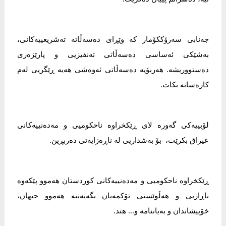
جەنابی سەرۆککۆمار کە وێڕای دەسەڵاتە تەشریعییەکانی،
بەشێکی ئەساسی دەسەڵاتی تەنفیزیی و پارێزەری
دەستووریشە. هەربۆیە دەسەڵاتی ئەوەشی هەیە ڕێگریی لەم
کارەساتە بکات.
لۆبییەکی گەورە لای ڕێکخراوە ناحکومیی و مەدەنییەکانی
عیراق بکرێت، بۆ بەشداریی لە ناڕەزایەتی دەربڕین.
ڕێکخراوە ناحکومیی و مەدەنییەکانی کوردستان هەموو پێکەوە
ناڕازیی و هەڵوێستی تۆکمەیان بگەیەننە هەموو جیهان،
خۆپیشاندان و بەیاننامە و... هتد.