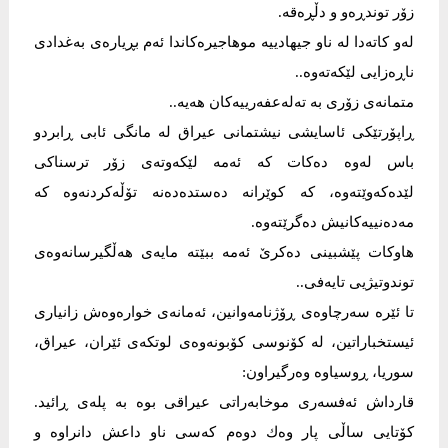
زۆر توندڕه‌و و دڵڕه‌قه‌.
له‌و كاته‌دا له‌ ناو جیهادییه‌ موهاجیره‌كاندا ئه‌م بڕیاره‌ی به‌غدادی
ناڕه‌زایی لێكه‌ته‌وه‌..
متمانه‌ی زۆری به‌ ته‌له‌عفه‌رییه‌كان هه‌یه‌..
ڕاپۆرتێكی ئاسایشی نیشتمانی عیراق له‌ مانگی ئابی ڕابردو
باس له‌وه‌ ده‌كات كه‌ ئه‌مه‌ لێكه‌وته‌ی زۆر ترسناكی
لێده‌كه‌وێته‌وه‌، كه‌ كوێرانه‌ ده‌ستده‌ده‌نه‌ تۆڵه‌كردنه‌وه‌ كه‌
مه‌ده‌نییه‌كانیش ده‌گرێته‌وه‌.
هاوكات پێشبینی ده‌كرێ ئه‌مه‌ ببێته‌ مایه‌ی هه‌ڵگیرسانه‌وه‌ی
توندوتیژیی تایه‌فی..
تا ئێره‌ سه‌رچاوه‌ی ڕۆژنامه‌وانین، ئه‌مانه‌ی خواره‌وه‌ش زانیاری
ئیستخباراتین، له‌ كۆنوسی كۆبونه‌وه‌ی لوتكه‌ی ئێران، عیراق،
سوریا، ڕوسیاوه‌ وه‌رگیراون:
قارداش ئه‌فسه‌ری موخابه‌راتی عیراقی بوه‌ به‌ پله‌ی ڕائید.
كۆتایی ساڵی پار وه‌ك دوه‌م كه‌سی ناو داعش دانراوه‌ و