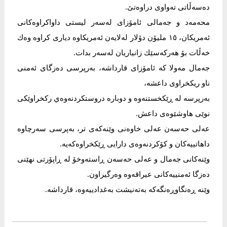
ده‌سه‌ڵاتی ته‌واوی دراوه‌تێ.
محه‌مه‌د و جه‌مالی ئامۆزای له‌سه‌ر لیستی داواكراوه‌كانی
ئه‌مریكان، ١٥ ملیۆن دۆلار له‌لایه‌ن ئه‌مریكاوه‌ دیاری كراوه‌ وه‌ك
خه‌ڵات بۆ هه‌ركه‌سێك زانیاریان له‌سه‌ر بدات.
جه‌مال مه‌ولا كه‌ ئامۆزای قارداشه‌، به‌رپرسی ده‌زگای ئه‌منی
ناو ريكخراوی داعشه‌،
به‌رپرسه‌ له‌ ڕێكخستنه‌وه‌ و دوباره‌ دروستكردنه‌وه‌ي ركخراوێكی
نوێی هاوشێوه‌ی داعش.
عه‌لی حه‌سه‌ن عه‌لی خاوه‌نی وێنه‌كه‌ی تر، به‌پرسی سه‌رچاوه‌
داهاتيیه‌كان و كۆكردنه‌وه‌ی دارايی ڕێكخراوه‌كه‌یه‌.
وێنه‌كانی جه‌مال و عه‌لی حه‌سه‌ن ڕاسته‌وخۆ له‌ ڕاپۆرتی نهێنی
ده‌زگا ئه‌منییه‌كانی عیراقه‌وه‌ وه‌رگیراون.
وێنه‌ ڕه‌نگاوڕه‌نگه‌كه‌ به‌ته‌نیشت به‌غدادییه‌وه‌، قارداشه‌.