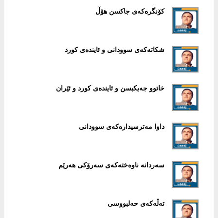
کۆنگرەکەی جاکسن هۆڵ
شکاتەکەی سوودانی و ئایندەی کورد
خاتوو جەیکبسن و ئایندەی کورد و ئێران
داوا مەترسیدارەکەی سوودانی
سەردانە ناوەختەکەی سەرۆکی هەرێم
تەڵەکەی حەلبووسی