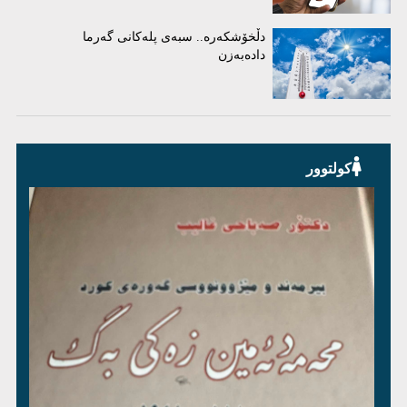
دڵخۆشکەرە.. سبەی پلەکانی گەرما
دادەبەزن
کولتوور