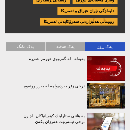
وتاری هەفتانەی گۆڕان
زەمەنی ڕەمەزان
دایەلۆگی نێوان عێراق و ئەمریكا
رووماڵی هەڵبژاردنی سەرۆکایەتی ئەمریکا
یەک ڕۆژ
یەک هەفتە
یەک مانگ
بەپەلە.. لە گەرووی هورمز شەڕە
نرخی زێڕ بەردەوامە لە بەرزبوونەوە
بە هاتنی ستارلینك كۆمپانیاكان ناچارن
نرخی ئینتەرنێت هەرزان بكەن