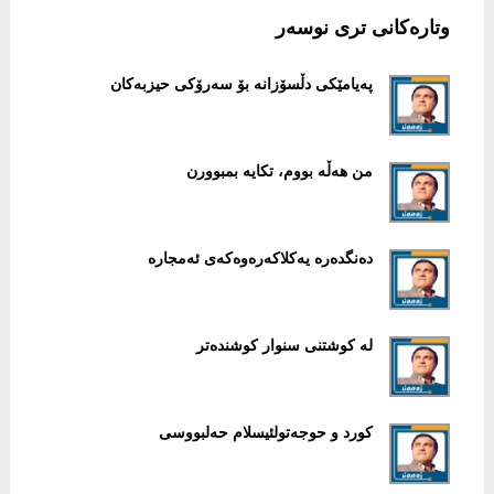
وتارەکانی تری نوسەر
پەیامێکی دڵسۆزانە بۆ سەرۆکی حیزبەکان
من هەڵە بووم، تکایە بمبوورن
دەنگدەرە یەکلاکەرەوەکەی ئەمجارە
لە کوشتنی سنوار کوشندەتر
کورد و حوجەتولئیسلام حەلبووسی