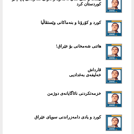
كوردستان كرد
كورد و كۆرۆنا و بنه‌ماكانی وێستڤاڵیا
هاتنی شه‌مخانی بۆ عێراق!
قارداش
خه‌لیفه‌ی به‌غدادیی
خزمه‌تكردنی نائاگایانه‌ی دوژمن
كورد و یادی دامه‌زراندنی سوپای عێراق