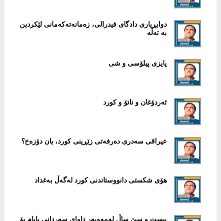
دوابڕیاری دادگای فیدرالی، زەمانەتەکەمانی لێکردین
بە تەڵە
پایزی پیلۆسی و شی
ئەردۆغان و ناتۆ و کورد
عیراقی سەدری دەرفەتی زێڕینی کورد، یان دۆزەخ؟
هۆی شکستی دانووستاندنی کورد لەگەڵ بەغداد
بیست و سێ‌ ساڵ له‌مه‌وبه‌ر داوای سه‌ردانی پاپام بۆ