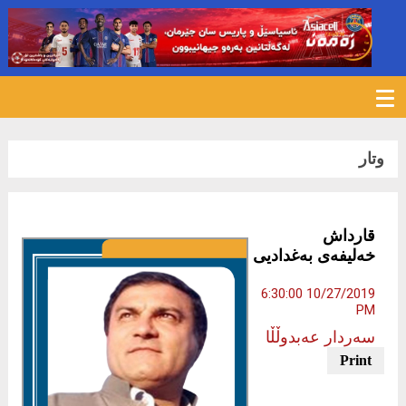
1193
وتار
قارداش
خه‌لیفه‌ی به‌غدادیی
10/27/2019 6:30:00
PM
سه‌ردار عه‌بدوڵڵا