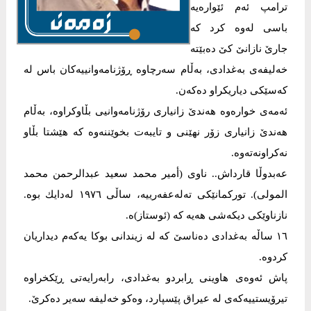
ترامپ ئه‌م ئێواره‌یه‌
باسی له‌وه‌ كرد كه‌
جارێ نازانێ كێ ده‌بێته‌
خه‌لیفه‌ی به‌غدادی، به‌ڵام سه‌رچاوه‌ ڕۆژنامه‌وانییه‌كان باس له‌
كه‌سێكی دیاریكراو ده‌كه‌ن.
ئه‌مه‌ی خواره‌وه‌ هه‌ندێ زانیاری رۆژنامه‌وانیی بڵاوكراوه‌، به‌ڵام
هه‌ندێ زانیاری زۆر نهێنی و تایبه‌ت بخوێننه‌وه‌ كه‌ هێشتا بڵاو
نه‌كراونه‌ته‌وه‌.
عه‌بدوڵا قارداش.. ناوی (أمير محمد سعيد عبدالرحمن محمد
المولى). توركمانێكی ته‌له‌عفه‌رییه‌، ساڵی ١٩٧٦ له‌دایك بوه‌.
نازناوێكی دیكه‌شی هه‌یه‌ كه‌ (ئوستاز)ه‌.
١٦ ساڵه‌ به‌غدادی ده‌ناسێ كه‌ له‌ زیندانی بوكا یه‌كه‌م دیداریان
كردوه‌.
پاش ئه‌وه‌ی هاوینی ڕابردو به‌غدادی، رابه‌رایه‌تی ڕێكخراوه‌
تیرۆیستییه‌كه‌ی له‌ عیراق پێسپارد، وه‌كو خه‌لیفه‌ سه‌یر ده‌كرێ.