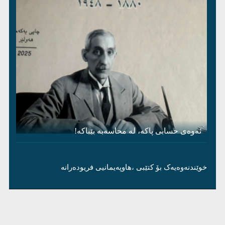
ئەوەی حسابی پاکە، لە محاسەبە بێباکە!
خوێندنەوەیەک بۆ کتێبی ،هاوپەیمانیی فریودەرانە