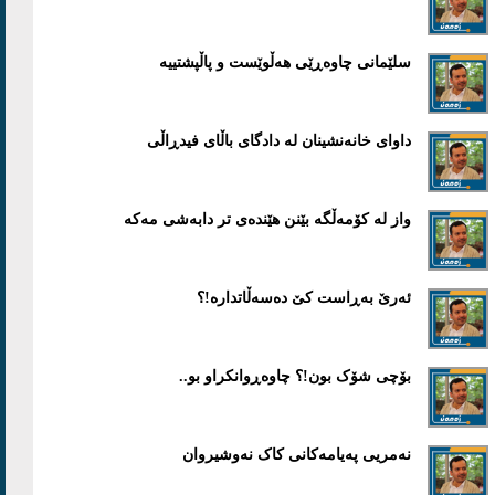
سلێمانی چاوەڕێی ھەڵوێست و پاڵپشتییە
داوای خانەنشینان لە دادگای باڵای فیدڕاڵی
واز لە کۆمەڵگە بێنن هێندەی تر دابەشی مەکە
ئەرێ بەڕاست کێ دەسەڵاتدارە!؟
بۆچی شۆک بون!؟ چاوەڕوانکراو بو..
نەمریی پەیامەکانی کاک نەوشیروان