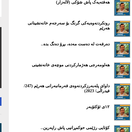
هەفتەیەک پاش شۆکی (لالەزار)
رونکردنەوەیەکی گرنگ بۆ سەرجەم خانەنشینانی
هەرێم
دەرفەت لە دەست مەدە، بڕۆ دەنگ بدە..
هەلومەرجی هەژمارکردنی موچەی خانەنشینی
داوای پلەبەرزکردنەوەی فەرمانبەرانی هەرێم (247/
فیدراڵی/ 2023)
١٢ی ئۆکتۆبەر
کۆتایی رژێمی حوکمڕانیی پاش راپەرین..