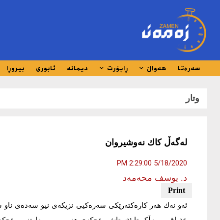
سەرەتا
هەواڵ
ڕاپۆرت
دیمانە
ئابوری
بیروڕا
وتار
له‌گه‌ڵ كاك نه‌وشیروان
5/18/2020 2:29:00 PM
د. یوسف محەمەد
ئه‌و نه‌ك هه‌ر كاره‌كته‌رێكی سه‌ره‌كیی نزیكه‌ی نیو سه‌ده‌ی نا