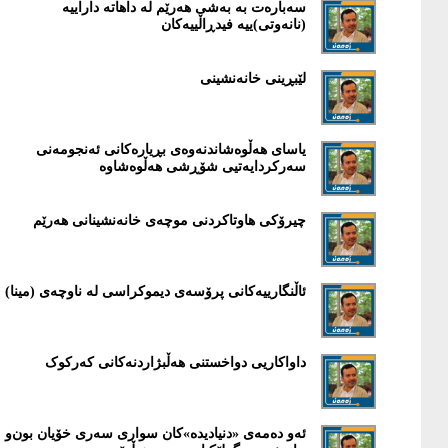
سەبارەت بە بەشی هەرێم لە داهاتە داراییە
(نانەوتی)ییە فیدڕاڵییەکان
لێبڕینی خانەنشینی
یاسای هەڵوەشاندنەوەی بڕیارەکانی ئەنجومەنی
سەرکردایەتیی شۆڕشی هەڵوەشاوە
چیرۆکی ھاوتاکردنی موچەی خانەنشینانی ھەرێم
ئاڵنگارییەکانی پرۆسەی دیموکراسی لە ناوچەی (مینا)
داواکاریی دواخستنی هەڵبژاردنەکانی کەرکوک
ئەو دەمەی «دنیادیدە»کان سواری سەری خۆیان بون‌و