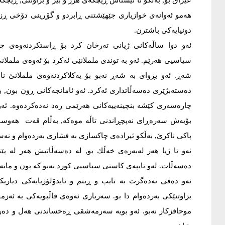
عێراق بو, به‌ڵكو تا ئێستاش ڕێچكه‌ی هزر و بیر و بزاوتنی, ڕێچكه‌ی
هه‌مو ئه‌وانه‌ی خوازیاری جێهێشتنی ڕابردو و گۆڕینی دۆخی ڕزیو
دونیایه‌كی باشترن.
ئه‌و دوا ساڵه‌كانی ژیانی ته‌رخان كرد بۆ ڕاستكردنه‌وه‌ی چه‌و
سیاسیی هه‌رێم. ئه‌و به‌ توندی ململانێی ئه‌كرد بۆ ئه‌وه‌ی ململانێ
شه‌ڕ. ئه‌و بڕوای به ‌شه‌ڕ نه‌بو بۆ یه‌كلاكردنه‌وه‌ی ململانێ ن
ده‌سته‌بژێری ده‌سه‌ڵاتداری ئه‌كرد. ئه‌و ئامانجه‌كانی ڕون بون,
چاره‌سه‌ری كێشه‌ بنچینه‌ییه‌‌كانی هه‌رێمی ره‌د نه‌ده‌كرده‌وه‌. ئه
بۆیه‌ش سه‌ره‌ڕای نه‌پچڕاندنی تاڵه‌ موه‌كه‌, به‌ڵام قه‌ت ‌ هه‌وس
پاكی ناكرێ, به‌ڵكو ئیراده‌ی چاكسازی به‌ فشاری به‌رده‌وام و نه‌س
ئه‌و تا ژیا هه‌ر له‌به‌ره‌ی خه‌ڵك بو, له‌ ده‌سه‌ڵاتیش هه‌ر له‌
ده‌سه‌ڵات. له‌و تایپه‌ی كاستی سیاسیی كورد نه‌بو كه‌ بون و مانه‌وه‌ و
ئه‌و ده‌قی نه‌ده‌گرت به‌ تایپ و ڕیتم و ئایدۆلۆژیایه‌كی دیاریكرا
بزاوتنێكی به‌رده‌وام دا بو. سه‌رباری ئه‌وه‌ی قاڵبویه‌كی به‌ ئه‌ز
موحافزكار نه‌بو. ئه‌و بویه‌ سه‌رمه‌شقی ڕه‌خساندنی هه‌ل و ده