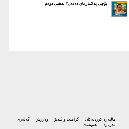
بۆچی په‌لامارمان ده‌ده‌ن؟ بەشی دوەم
ماڵپەرە کوردیەکان
گرافیک و ڤیدیۆ
وەرزش
گەلەری
دەربارە
پەیوەندی