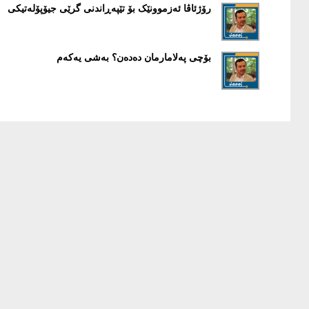
رۆژئاڤا ئەزموونێک بۆ تێپەڕاندنی گرێی جیۆپۆلەتیکی
بۆچی پەلامارمان دەدەن؟ بەشى یەکەم