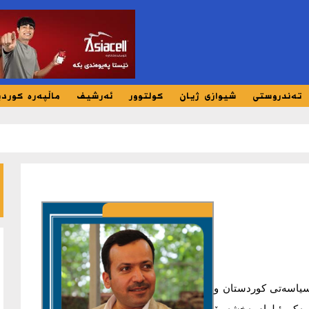
تەندروستی
شیوازی ژیان
کولتوور
ئەرشیف
ماڵپەرە کورد
و سیاسه‌تی كوردستان و