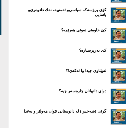
كۆی پرۆسەكە سیاسی‌و ئەمنییە، نەك دادوەری‌و
یاسایی
کێ خاوەنی نەوتی هەرێمە؟
کێ بەرپرسیارە؟
لەپێناوی چیدا وا ئەکەن!؟
دوای دانپیانان چارەسەر چیە؟
گرێی (شه‌خس) له‌ دانوستانی نێوان هه‌ولێر و به‌غدا