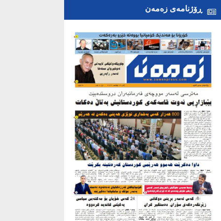
ڕۆژنامەی زەمەن