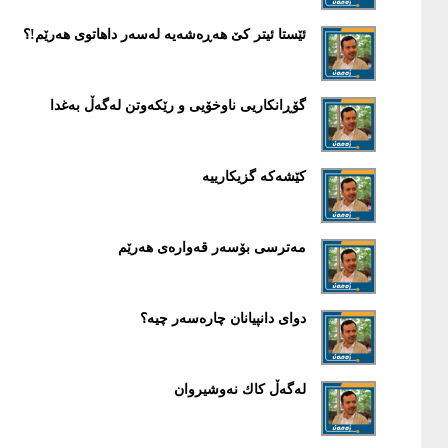
ئێستا ئیتر کێ هەڕەشەیە لەسەر داهاتوی هەرێم!؟
گۆڕانکاریی ناوخۆیی و رێکەوتن لەگەڵ بەغدا
کێشەکە گزیکارییە
مەترسی بۆسەر قەوارەی هەرێم
دوای دانپیانان چارەسەر چیە؟
له‌گه‌ڵ كاك نه‌وشیروان