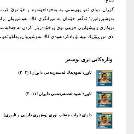
شاخ.
گۆڕان دوای ئه‌و پێویستی به‌ به‌خۆداچونه‌وه‌ و خۆ نوێ كردنه
نه‌وشیروانین؟ ئه‌گه‌ر خۆمان به‌ میراتگری كاك نه‌وشیروان بزانین,
نوێكاری و پێشوازیی خوێنی نوێ و, خۆده‌رباز كردن له‌ چه‌قبه‌ستن 
لای من‌ ڕۆژێك نییه‌ بۆ یادكردنه‌وه‌ی كاك نه‌وشیروان, به‌ڵكو ئه‌و هێ
وتارەکانی تری نوسەر
ئاوڕدانه‌وه‌یه‌ك لەسەردەمی دابڕان! (٣- ٣)
ئاوڕدانەوە لەسەردەمی دابڕان! (١- ٣)
داوای ئاوات جەناب نوری (وەزیری دارایی و ئابوری)