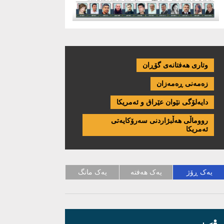
وتاری هەفتانەی گۆڕان
زەمەنی ڕەمەزان
دایەلۆگی نێوان عێراق و ئەمریكا
رووماڵی هەڵبژاردنی سەرۆکایەتی
ئەمریکا
یەک ڕۆژ
یەک هەفتە
یەک مانگ