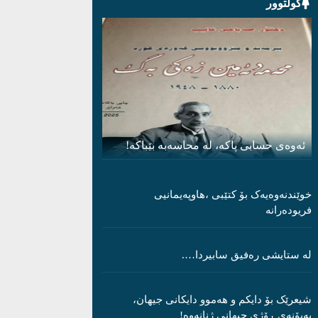
کولتوور
ئەوەی حسابی پاکە، لە محاسەبە بێباکە!
خوێندنەوەیەک بۆ کتێبی ،هاوپەیمانیی
فریودەرانە
لە ستایشی رەفیق سابیردا….
شیعرێک بۆ دایکم و ھەموو دایکانی جیھان،
بەبۆنەی ڕۆژی جیھانی ژنانەوە!