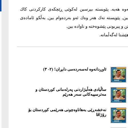
‌وه‌ هه‌یه‌. پێویسته‌ بپرسین له‌كوێی ڕێچكه‌ی كاركردنی كاك
 پێویسته‌ نه‌ك هه‌ر وه‌ك ئه‌و به‌رده‌وام بین, به‌ڵكو ئاماده‌ی
و پیربونی پێشوه‌خته‌ و ناواده‌ بین.
شتا له‌گه‌ڵمانه‌.
ئاوڕدانەوە لەسەردەمی دابڕان! (٢- ٣)
ساڵیادی هەڵبژاردنی پەرلەمانی کوردستان و
مەترسییەکانی سەر هەرێم
نەخشەڕێی بەهاناوەچونی هەرێمی کوردستان بۆ
رۆژاڤا