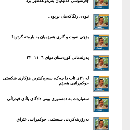
چارەنوسی گەلێکیان بەرەو ھەڵدێر برد
نیوەی رێگاکەمان بڕیوە..
بۆچی نەوت و گازی هەرێمیان بە بارمتە گرتوە؟
پەرلەمانی کوردستان دوای ٦- ١١- ٢٢
لە ٣١ی ئاب دا چەک، سەرەکیترین هۆکاری شکستی
حوکمڕانیی هەرێم
سەبارەت بە دەستوری بونی دادگای باڵای فیدراڵی
بەزۆرینەکردنی سیستمی حوکمڕانیی عێراق