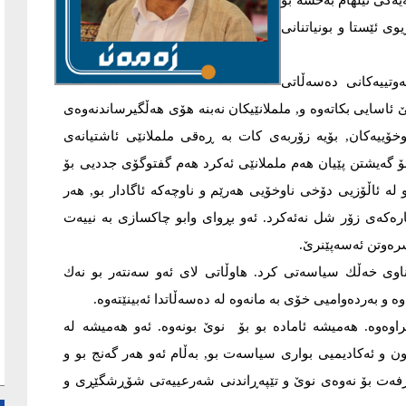
ه‌كی ئیلهام به‌خشه‌ بۆ
ی ئێستا و بونیاتنانی
تییه‌كانی ده‌سه‌ڵاتی
 ئاسایی بكاته‌وه‌ و, ململانێیكان نه‌بنه‌ هۆی هه‌ڵگیرساندنه‌وه‌ی
اوخۆییه‌كان, بۆیه‌ زۆربه‌ی كات به‌ ڕه‌قی ململانێی ئاشتیانه‌ی
 بۆ گه‌یشتن پێیان هه‌م ململانێی ئه‌كرد هه‌م گفتوگۆی جددیی بۆ
‌و له‌ ئاڵۆزیی دۆخی ناوخۆیی هه‌رێم و ناوچه‌كه‌ ئاگادار بو, هه‌ر
اره‌كه‌ی زۆر شل نه‌ئه‌كرد. ئه‌و بڕوای وابو چاكسازی به‌ نییه‌ت
ره‌وتن ئه‌سه‌پێنرێ.
 پێناوی خه‌ڵك سیاسه‌تی كرد. هاوڵاتی لای ئه‌و سه‌نته‌ر بو نه‌ك
 به‌رده‌وامیی خۆی به‌ مانه‌وه‌ له‌ ده‌سه‌ڵاتدا ئه‌بینێته‌وه‌.
وه‌وه‌. هه‌میشه‌ ئاماده‌ بو بۆ نوێ بونه‌وه‌. ئه‌و هه‌میشه‌ له‌
مون و ئه‌كادیمیی بواری سیاسه‌ت بو, به‌ڵام ئه‌و هه‌ر گه‌نج بو و
‌رفه‌ت بۆ نه‌وه‌ی نوێ و تێپه‌ڕاندنی شه‌رعییه‌تی شۆڕشگێڕی و