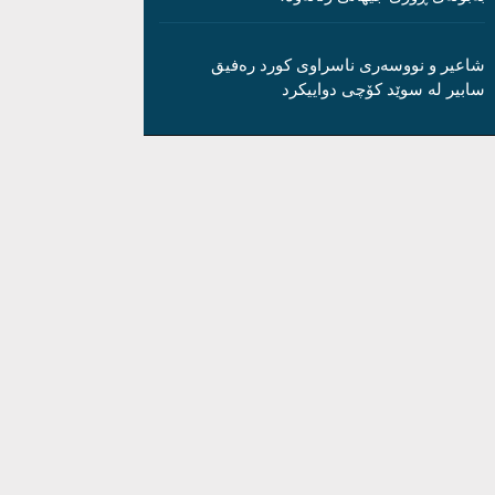
شاعیر و نووسەری ناسراوی کورد رەفیق
سابیر لە سوێد کۆچی دواییکرد