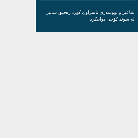
شاعیر و نووسەری ناسراوی کورد رەفیق سابیر
لە سوێد کۆچی دواییکرد