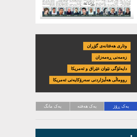
وتاری هەفتانەی گۆڕان
زەمەنی ڕەمەزان
دایەلۆگی نێوان عێراق و ئەمریكا
رووماڵی هەڵبژاردنی سەرۆکایەتی ئەمریکا
یەک ڕۆژ
یەک هەفتە
یەک مانگ