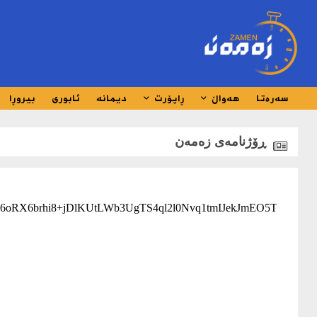
سەرەتا
هەواڵ
ڕاپۆرت
دیمانە
ئابوری
بیروڕا
ڕۆژنامەی زەمەن