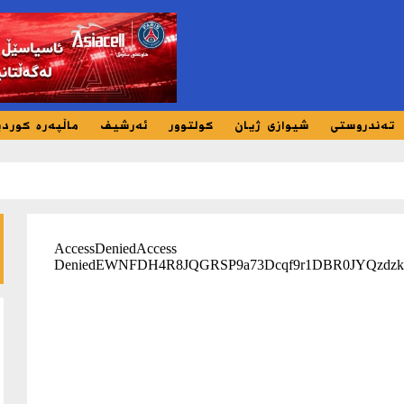
تەندروستی
شیوازی ژیان
کولتوور
ئەرشیف
ماڵپەرە کورد