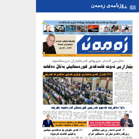
ڕۆژنامەی زەمەن