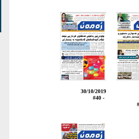
30/10/2019
- #40