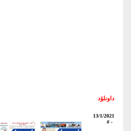
داونلۆد
4046
13/1/2021
- #