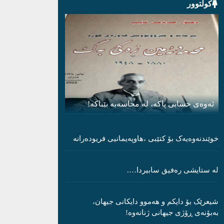
کولتوور
ئەوەی حسابی پاکە، لە محاسەبە بێباکە!
خوێندنەوەیەک بۆ کتێبی ،هاوپەیمانیی فریودەرانە
لە ستایشی رەفیق سابیردا….
شیعرێک بۆ دایکم و ھەموو دایکانی جیھان،
بەبۆنەی ڕۆژی جیھانی ژنانەوە!