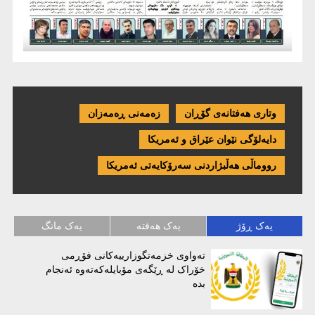
وتاری هەفتانەی گۆڕان
زەمەنی ڕەمەزان
دایەلۆگی نێوان عێراق و ئەمریكا
رووماڵی هەڵبژاردنی سەرۆکایەتی ئەمریکا
یەک ڕۆژ
یەک هەفتە
یەک مانگ
تەواوی خزمەتگوزارییەکانی فۆڕمی
خۆراک لە ڕێگەی مۆبایلەکەتەوە ئەنجام
بدە