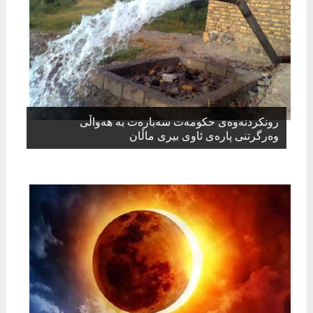
رونکردنەوەی حکومەت سەبارەت بە هەواڵی
وەرگرتنی پارەی ئاوی بیری ماڵان