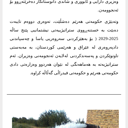
وەزیری دارایی و ئابووری و شاندی دانوستانکار دەخرێتەڕوو بۆ
ئەنجوومەن.
وتەبێژی حکومەتی هەرێم دەشڵێت، تەوەری دووەم تایبەت
دەبێت بە خستنەڕووی ستراتیژییەتی نیشتمانیی پێنج ساڵە
2025-2029 ( بۆ بەهێزکردنی سەروەریی یاسا و چەسپاندنی
دادپەروەری لە عێراق و هەرێمی کوردستان، بە مەبەستی
تاوتوێکردن و پەسەندکردنی لەلایەن ئەنجومەنی وەزیران. ئەم
ستراتیژیەتە بە هەماهەنگی لە نێوان هەردوو وەزارەتی دادی
حکومەتی هەرێم و حکومەتی فیدراڵی گەڵاڵە کراوە.