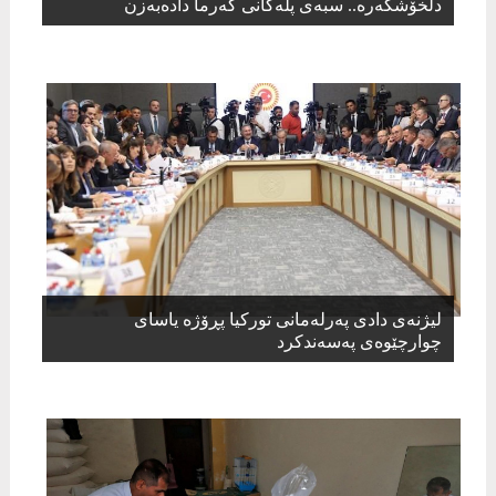
دڵخۆشکەرە.. سبەی پلەکانی گەرما دادەبەزن
لیژنه‌ی دادی په‌رله‌مانی توركیا پڕۆژه‌ یاسای
چوارچێوه‌ی په‌سه‌ندكرد