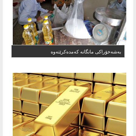
بەشەخۆراكی مانگانە كەمدەكرێتەوە