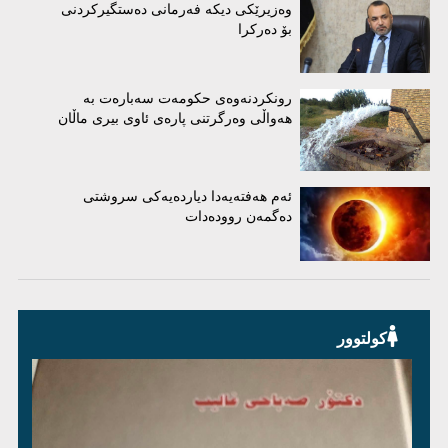
وەزیرێکی دیکە فەرمانی دەستگیرکردنی
بۆ دەرکرا
رونکردنەوەی حکومەت سەبارەت بە
هەواڵی وەرگرتنی پارەی ئاوی بیری ماڵان
ئەم هەفتەیەدا دیاردەیەکی سروشتی
دەگمەن روودەدات
کولتوور