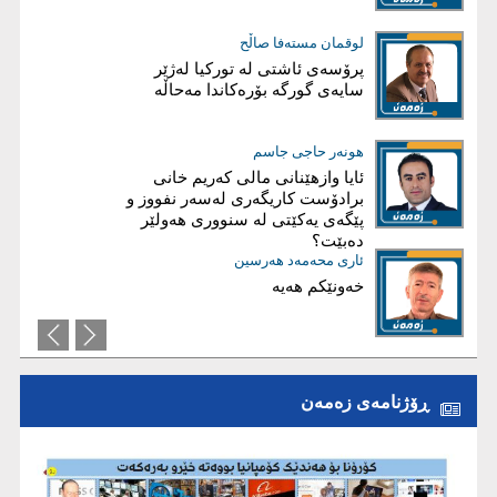
فارس نەورۆڵی
لوقمان مستەفا صاڵح
شەڕ لەسەر هیچ!
پرۆسەی ئاشتی لە توركیا لەژێر
سایەی گورگە بۆرەكاندا مەحاڵە
ئاریز عەبدوڵا
هونەر حاجی جاسم
ئايا چۆن هەرێم دەڕوخێ؟
ئایا وازهێنانی مالی کەریم‌ خانی
برادۆست کاریگەری لەسەر نفووز و
پێگەی یەکێتی لە سنووری هەولێر
دەبێت؟
عیماد ئه‌حمه‌د
ئاری محەمەد هەرسین
خەونێکم هەیە
بریاری دروست؛ بناغەی سەرکەوتنە
نەک قوربانیی تەکتیک
ڕۆژنامەی زەمەن