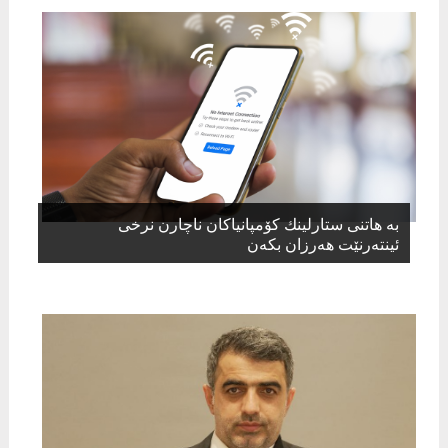
بە هاتنی ستارلینك كۆمپانیاكان ناچارن نرخی
ئینتەرنێت هەرزان بكەن