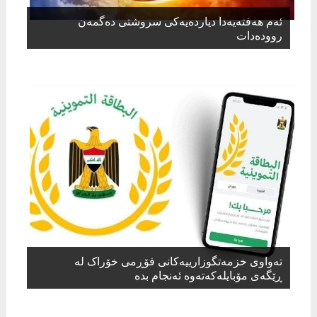
ئەم هەفتەیەدا دیاردەیەکی سروشتی دەگمەن
روودەدات
تەواوی خزمەتگوزارییەکانی فۆڕمی خۆراک لە
ڕێگەی مۆبایلەکەتەوە ئەنجام بدە