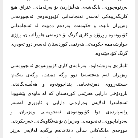
بەڕێوەچوونی بانگەشەی هەڵبژاردن بۆ پەرلەمانی عێراق هیچ
کاریگەرییەکی لەسەر ئەنجامدانی کۆبوونەوەی ئەنجوومەنی
وەزیران نابێت و حکومەت بەردەم دەبێت لە ئەنجامدانی
کۆبوونەوە و پڕۆژە و کاری گرنگ بۆ خزمەتی هاووڵاتییان، ڕۆژی
چوارشەممە حکومەتی هەرێمی کوردستان لەسەر دوو تەوەری
گرنگ کۆدەبێتەوە.
ئاماژەی بەوەشداوە، بەرنامەی کاری کۆبوونەوەی ئەنجوومەنی
وەزیران لەم هەفتەیەدا دوو بڕگە دەبێت، بڕگەی یەکەم:
خستنەڕووی دەرئەنجامی پێداچوونەوە و هەڵسەنگاندنی
بارودۆخی دارایی هەرێمی کوردستان کە لە ماوەی پێشوودا
ئەنجامدرا لەلایەن وەزارەتی دارایی و ئابووری لەسەر
ڕاسپاردەی دوا کۆبوونەوەی ئەنجومەنی وەزیران، و
بەدواداچوونی ئەنجومەنی وەزیران بۆ هەنگاوەکانی خەرجکردنی
مووچەی مانگەکانی ساڵی 2025،ئەم بڕگەیە لەلایەن بەڕێز