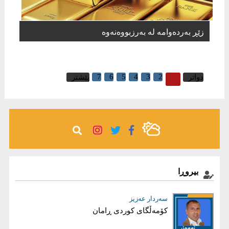
زێڕ بەردەوامە لە بەرزبووەنەوە
7
6
5
4
3
2
1
دواتر
پێشتر
بیروڕا
سەردار عەزیز
بڵند دلێر شاوەیس
کۆمەڵگای کوردی ڕامان
قەیرانی دارایی عێراق، کەمی داهات
یان گەندەڵی؟