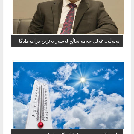
بەپەلە.. عەلی حەمە ساڵح لەسەر بەنزین درا بە دادگا