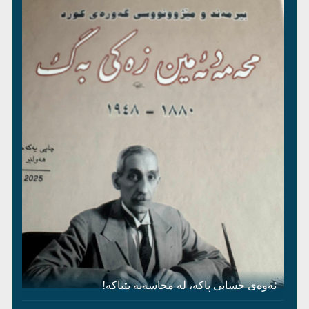
ئەوەی حسابی پاکە، لە محاسەبە بێباکە!