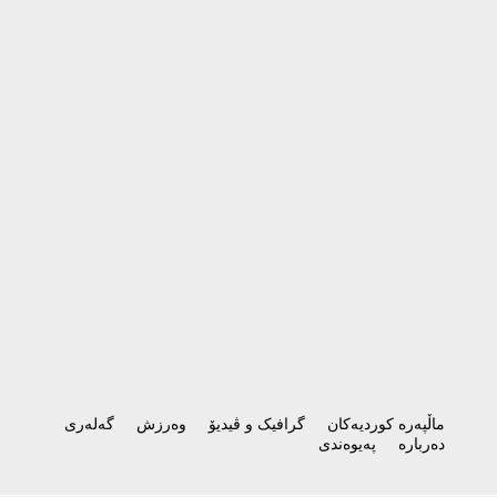
ماڵپەرە کوردیەکان
گرافیک و ڤیدیۆ
وەرزش
گەلەری
دەربارە
پەیوەندی