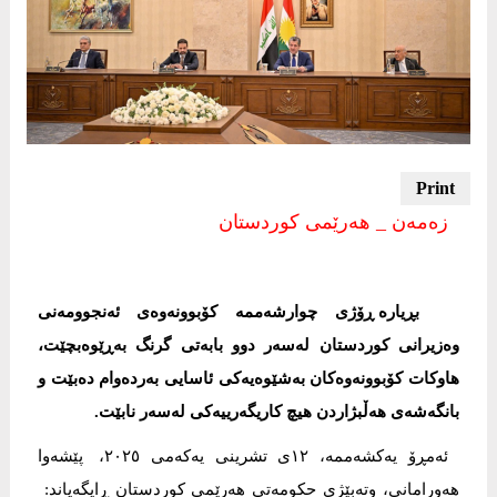
زەمەن _ هەرێمی کوردستان
بڕیارە ڕۆژی چوارشەممە کۆبوونەوەی ئەنجوومەنی
وەزیرانی کوردستان لەسەر دوو بابەتی گرنگ بەڕێوەبچێت،
هاوکات کۆبوونەوەکان بەشێوەیەکی ئاسایی بەردەوام دەبێت و
بانگەشەی هەڵبژاردن هیچ کاریگەرییەکی لەسەر نابێت.
ئەمڕۆ یەکشەممە، ١٢ی تشرینی یەکەمی ٢٠٢٥، پێشەوا
هەورامانی، وتەبێژی حکومەتی هەرێمی کوردستان ڕایگەیاند: