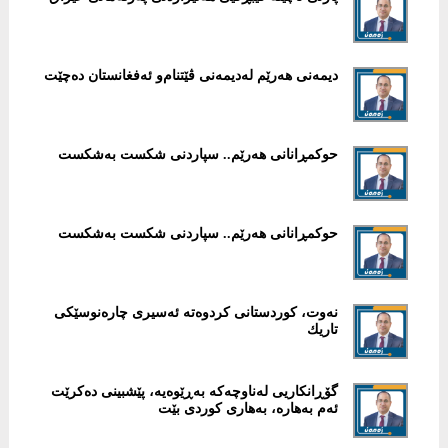
دیمەنی هەرێم لەدیمەنی ڤێتنام‌و ئەفغانستان دەچێت
حوكمڕانانی هەرێم.. سپاردنی شكست بەشكست
حوكمڕانانی هەرێم.. سپاردنی شكست بەشكست
نەوت، كوردستانی كردوه‌تە ئەسیری چارەنوسێكی
تاریك
گۆڕانكاریی لەناوچەكە بەڕێوەیە، پێشبینی دەكرێت
ئەم بەهارە، بەهاری كوردی بێت