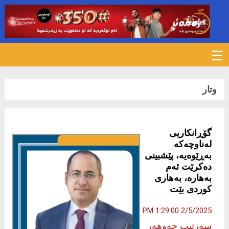
393
وتار
گۆڕانكاریی
لەناوچەكە
بەڕێوەیە، پێشبینی
دەكرێت ئەم
بەهارە، بەهاری
كوردی بێت
2/5/2025 1:29:00 PM
سه‌رتیپ جه‌وهه‌ر