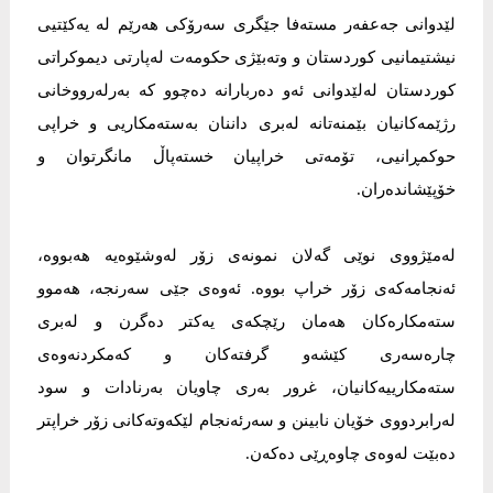
لێدوانی جەعفەر مستەفا جێگری سەرۆكی هەرێم لە یەكێتیی
نیشتیمانیی كوردستان و وتەبێژی حكومەت لەپارتی دیموكراتی
كوردستان لەلێدوانی ئەو دەربارانە دەچوو كە بەرلەرووخانی
رژێمەكانیان بێمنەتانە لەبری داننان بەستەمكاریی و خراپی
حوكمڕانیی، تۆمەتی خراپیان خستەپاڵ مانگرتوان و
خۆپێشاندەران.
لەمێژووی نوێی گەلان نمونەی زۆر لەوشێوەیە هەبووە،
ئەنجامەكەی زۆر خراپ بووە. ئەوەی جێی سەرنجە، هەموو
ستەمكارەكان هەمان رێچكەی یەكتر دەگرن و لەبری
چارەسەری كێشەو گرفتەكان و كەمكردنەوەی
ستەمكارییەكانیان، غرور بەری چاویان بەرنادات و سود
لەرابردووی خۆیان نابینن و سەرئەنجام لێكەوتەكانی زۆر خراپتر
دەبێت لەوەی چاوەڕێی دەكەن.