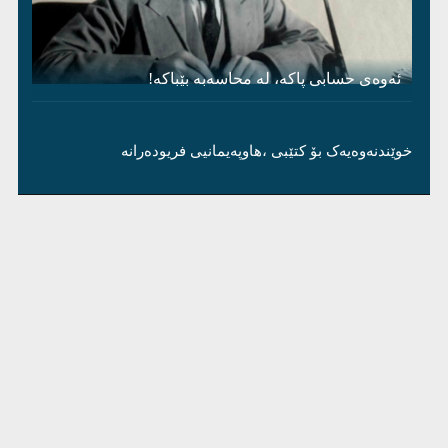
ئەوەی حسابی پاکە، لە محاسەبە بێباکە!
خوێندنەوەیەک بۆ کتێبی ،هاوپەیمانیی فریودەرانە