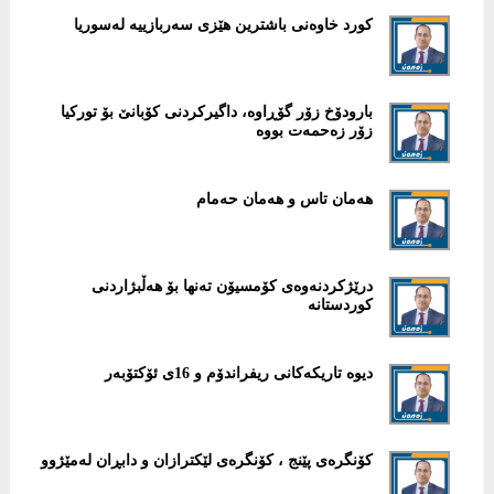
كورد خاوەنی باشترین هێزی سەربازییە لەسوریا
بارودۆخ زۆر گۆڕاوە، داگیركردنی كۆبانێ بۆ توركیا
زۆر زەحمەت بووە
هەمان تاس و هەمان حەمام
درێژكردنەوەی كۆمسیۆن تەنها بۆ هەڵبژاردنی
كوردستانە
دیوە تاریكەكانی ریفراندۆم و 16ی ئۆكتۆبەر
كۆنگرەی پێنج ، كۆنگرەی لێكترازان و دابڕان لەمێژوو