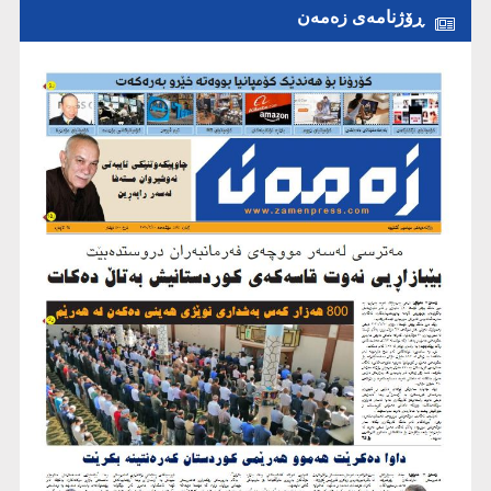
ڕۆژنامەی زەمەن