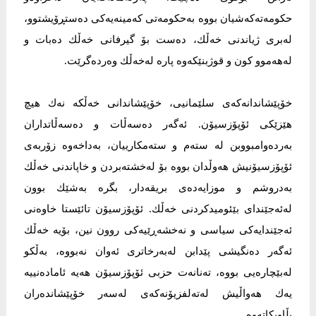
حكومەتەكەشیان بووە بەحكومەتی كەمینەیەكی دەستڕۆیشتوو،
لەبری ژیاندنی خەڵك، دەست بۆ گیرفانی خەڵك دەبات و
لەهەموو كون و قوژبنێكەوە پارە لەخەڵك وەردەگرێت.
خۆپێشاندانەكەی سلێمانیی، خۆپێشاندانی خەڵكە نەك هیچ
هێزێكی ئۆپۆزسیۆن. ئەگەر دەسەڵات و دەسەڵاتداران
بەردەوامبووبن لە ستەم و ستەمكارییان، بەداخەوە زۆربەی
ئۆپۆزسیۆنیش هەوڵدان بووە بۆ لەخشتەبردن و خاپاندنی خەڵك
بەدروشم و موزایەدەی بریقەدار، بگرە بەشێك بوون
لەئەجێندای بێئومیدكردنی خەڵك. ئۆپۆزسیۆن تائێستا خاوەنی
ئەجێندایەكی سیاسی و نەخشەڕێیەكی روون نین، بۆیە خەڵك
ئەگەر دەنگیشی پێدابن لەبەرخاتری ئەوان نەبووە، بەڵكو
لەبێچارەیی بووە، تەنانەت حزبی ئۆپۆزسیۆن هەیە ئامادەنییە
یەك هەواڵیش لەتەلفزیۆنەكەی لەسەر خۆپێشاندەران
بڵاوبكاتەوە.