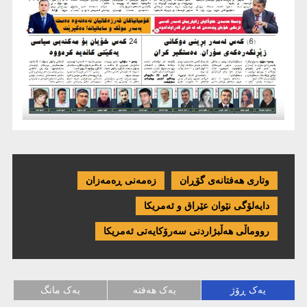
وتاری هەفتانەی گۆڕان
زەمەنی ڕەمەزان
دایەلۆگی نێوان عێراق و ئەمریكا
رووماڵی هەڵبژاردنی سەرۆکایەتی ئەمریکا
یەک ڕۆژ
یەک هەفتە
یەک مانگ