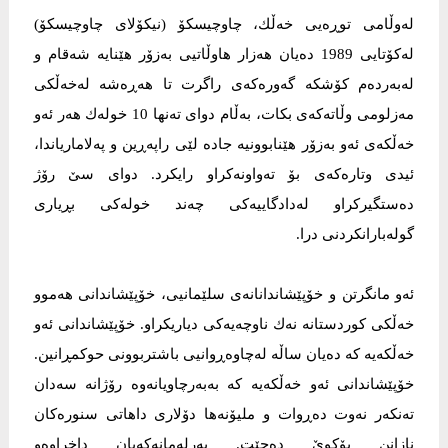
لەوڵامی توڕەیی خەڵك، چاوچیسكۆ (نیكۆلای چاوچیسكۆ)
لەكۆتایی 1989 دەیان هەزار هاوڵاتیی بەزۆر هێنایە شەقام و
لەبەردەم كۆشكە گەورەكەی راگرت تا هەڕەشە لەخەڵكی
مەزلومی وڵاتەكەی بكات، بەڵام دوای تەنها 10 خولەك هەر ئەو
خەڵكەی ئەو بەزۆر هێنابوونیە جادە لێی راپەڕین و پەلاماریاندا،
ئیدی وتارەكەی بۆ تەواونەكراو رایكرد. دوای سێ‌ رۆژ
دەستگیركراو لەدادگاییەكی چەند خولەكی بڕیاری
گولەبارانكردنی درا.
ئەو مانگرتن و خۆپێشاندانانەی سلێمانیی، خۆپێشاندانی هەموو
خەڵكی كوردستانە نەك ناوچەیەكی دیاریكراو. خۆپێشاندانی ئەو
خەڵكەیە كە دەیان ساڵە لەچاوەڕوانیی باشتربوونی حوكمڕانین.
خۆپێشاندانی ئەو خەڵكەیە كە بەبەرچاویانەوە رۆژانە سەدان
تەنكەر نەوت دەڕوات و ملیۆنەها دۆلاری داهاتی سنورەكان
نازانن بۆكوێ دەچێت. پەرلەمانەكەیان داخراوەو