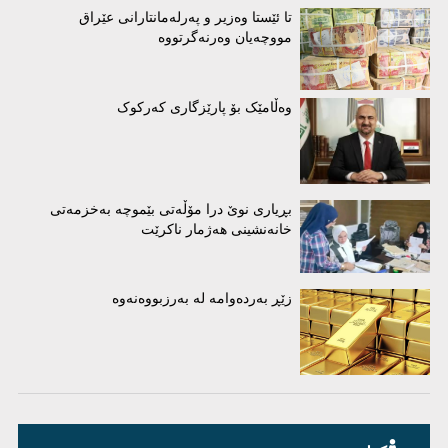
تا ئێستا وەزیر و پەرلەمانتارانی عێراق
مووچەیان وەرنەگرتووە
وەڵامێک بۆ پارێزگاری کەرکوک
بڕیاری نوێ درا مۆڵەتی بێموچە بەخزمەتی
خانەنشینی هەژمار ناکرێت
زێڕ بەردەوامە لە بەرزبووەنەوە