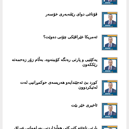
قۆناغی دوای رێڤەبەری خۆسەر
ئەمریکا عێراقێکی چۆنی دەوێت؟
یەكێتیی و پارتی رەنگە كۆببنەوە، بەڵام زۆر زەحمەتە
رێككەون
كورد بێ‌ ئەجێندایەو هەریسەی حوكمڕانیی لەت
لەتیكردوون
ئاخیری خێر بێت
پارتی ناچێتە كێبڕكێی هەڵیژاردنی پەرلەمانی عیراق