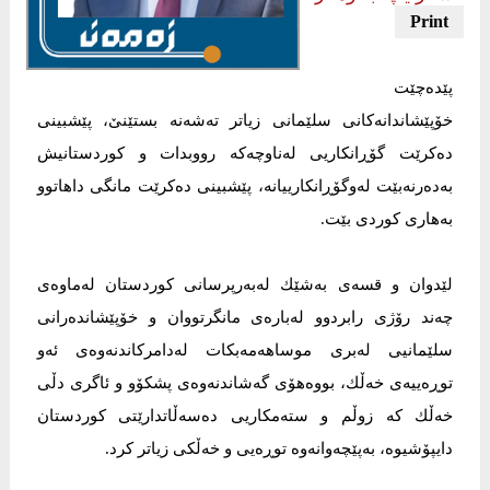
پێدەچێت
خۆپێشاندانەكانی سلێمانی زیاتر تەشەنە بستێنێ، پێشبینی
دەكرێت گۆڕانكاریی لەناوچەكە رووبدات و كوردستانیش
بەدەرنەبێت لەوگۆڕانكارییانە، پێشبینی دەكرێت مانگی داهاتوو
بەهاری كوردی بێت.
لێدوان و قسەی بەشێك لەبەرپرسانی كوردستان لەماوەی
چەند رۆژی رابردوو لەبارەی مانگرتووان و خۆپێشاندەرانی
سلێمانیی لەبری موساهەمەبكات لەدامركاندنەوەی ئەو
توڕەییەی خەڵك، بووەهۆی گەشاندنەوەی پشكۆو و ئاگری دڵی
خەڵك كە زوڵم و ستەمكاریی دەسەڵاتدارێتی كوردستان
دایپۆشیوە، بەپێچەوانەوە توڕەیی و خەڵكی زیاتر كرد.