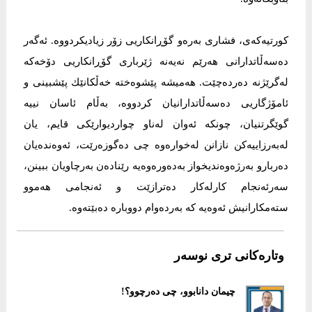
كورتیەكەی، فشاری بەرەو گۆڕانكاریی زۆر زیادیكردووە. ئەگەر
دەسەڵاتدارانی هەرێم نەیەنە ژێرباری گۆڕانكاریی دۆخەكە
لەگرێژنە دەردەچێت. هەمیشە پێشوەختە خەڵكانێك پێشبینی و
ئامۆژگاریی دەسەڵاتدارانیان كردووە، بەڵام ئاسان نییە
گوێگرتنیان، چونكە ئەوان لەناو چواردیوارێكی قایم، یان
لەبەرزاییەكن نازانن لەخوارەوە چی دەگوزەرێت، ئەوەندەیان
دەربارو بەرژەوەندیخواز بەدەورەوەیە رێنادەن بەرچاویان ببینن،
سەرئەنجام كارلەكار دەترازێت و ئەنجامی هەموو
ستەمكارانیش ئەوەیە كە بەردەوام دووبارە دەبێتەوە.
وتارەکانی تری نوسەر
چیمان دانابوو، چی دەرچوو؟!