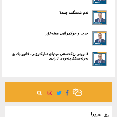
ئەم بێدەنگییە چییە؟
حزب و حوكمڕانيی مفتەخۆر
قانوونی رێكخستنی میدیای ئەلیكترۆنی، قانوونێك بۆ
بەرتەسككردنەوەی ئازادی
بیروڕا