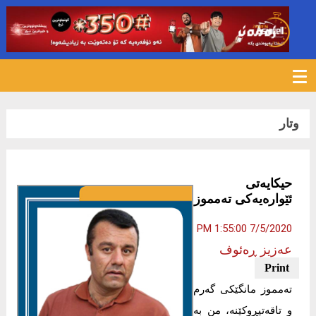
821
وتار
‌حیکایەتی
ئێوارەیەکی تەمموز
7/5/2020 1:55:00 PM
عەزیز ڕەئوف
تەمموز مانگێکی گەرم
و تاقەتپڕوکێنە، من بە