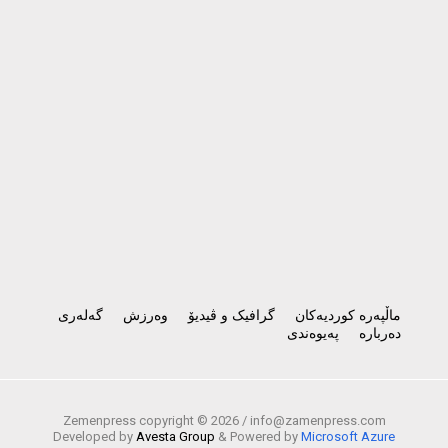
ماڵپەرە کوردیەکان
گرافیک و ڤیدیۆ
وەرزش
گەلەری
دەربارە
پەیوەندی
Zemenpress copyright ©
2026 /
info@zamenpress.com
Developed by
Avesta Group
& Powered by
Microsoft Azure