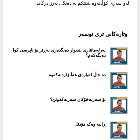
لەو سەری کۆڵانەوە شتێکم بە دەنگی بەرز درکاند
وتارەکانی تری نوسەر
پەرلەمانتاری بندیوار دەنگدەری بەڕێز بۆ ناپرسی کوا
دەنگەکەم؟
دە خاڵ لەبارەی هەڵبژاردنەکەوە
بۆ سەربەخۆکان سەرنەکەوتن؟
ڕانیە وەک مۆدێل