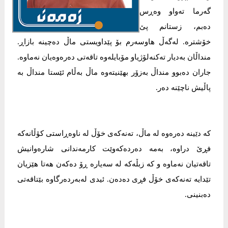
گەرما تەواو وەڕس
دەبم، زستانم پێ
خۆشترە. لەگەڵ هاوسەرم بۆ پێداویستی ماڵ دەچینە بازاڕ.
منداڵان بەدیار تەکنەلۆژیاو مۆبایلەوە تاقەتی دەرەوەیان نەماوە.
جاران دەبوو منداڵ بەزۆر بهێنیتەوە ماڵ بەڵام ئێستا منداڵ بە
پاڵیش ناچێنە دەر.
کە دێینە دەرەوە لە ماڵ، تەنەکەی خۆڵ لە ناوەڕاستی کۆڵانەکە
فڕێ دراوە، بەمە دەردەکەوێت کارمەندانی شارەوانیش
تاقەتیان نەماوە و کە زبڵەکە لە سەیارە ڕۆ دەکەن هەتا هێزیان
تێدایە تەنەکەی خۆڵ فڕی دەدەن. ئیدی لەبەردەرگاوە بێتاقەتی
دەبنینی.