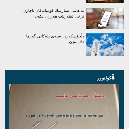
بە هاتنی ستارلینك كۆمپانیاكان ناچارن
نرخی ئینتەرنێت هەرزان بكەن
دڵخۆشکەرە.. سبەی پلەکانی گەرما
دادەبەزن
کولتوور