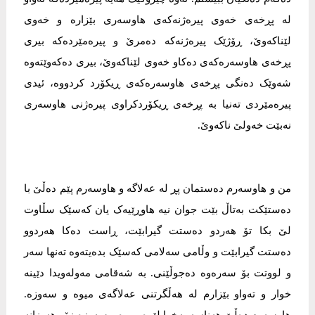
لە پڕخەی خەوی پیرەژنەکەی هاوسەری بێزارە و خەوی
لێناکەوێ، ڕۆژێک پیرەژنەکە دەمرێ و پیرەمێردەکە بیری
پڕخەی هاوسەرەکەی دەکاو خەوی لێناکەوێ، بیری دەکەوێتەوە
شەوێک دەنگی پڕخەی هاوسەرەکەی ڕیکۆرد کردووە، ئیدی
پیرەمێردی تەنیا بە پڕخەی ڕیکۆردکراوی پیرەژنی هاوسەری
نەبێت خەولێ ناکەوێ.
من و هاوسەرم دەستمان پڕ لە عەلاگە و هاوسەرم پێم دەڵێ با
دەستێکت بەتاڵ بێت جوان نیە هاوڕێیەک یان کەسێک سڵاوت
لێ بکا تۆ هەردو دەستت گیرابێت، ڕاست دەکا هەردوو
دەستت گیرابێت و وڵامی سەلامی کەسێک بدەیتەوە تەنها سەر
و لووتت بۆ سەرەوە دەجوڵێنی. بە شەقامی مەولەویدا دێینە
خوار و تەواو بێزارم لە هەڵگرتنی عەلاگەی میوە و سەوزە.