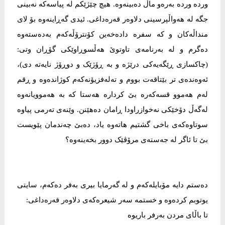
وردە وردە بەرەو ماڵ دەبینەوە. هیچ چێژێکم لە پیاسەکە نەبینی
جگە لە هەواڵپرسینی دلاوەر قەرەداغی. ئیدی گەڕاینەوە بۆ لای
منداڵەکان و کە سفرە دادەخەین کۆنترۆڵەکەم بەدەستەوە
دەگرم و لە بەرنامەی تاوتوێ هەڵسوڕاوێکی گۆڕان وتی:
(چاکسازی ڕێگەیەکی درێژە و بە ڕۆژێک و دوڕۆژ نایەتە دی)،
ئەوەندەی تر بێتاقەت بووم و تەلەفزیۆنەکەم کوژاندەوە و ڕقم
لەم هەموو قسەکەرە بێ کردارە هەستا کە بە هەموویانەوە
لەگەڵ دۆخێکی نەخوازراودا ڕامان دەهێنن. وێنەی تەرمی پیاوە
سوتاوەکەی باخی گشتیم هاتەوە یاد، دەبێ چەندمان پێویست
بێ تا ئاگر لە جەستەی مرۆڤێک دوور بخەینەوە؟
دەستم دایە مۆبایلەکەم و لە گەرمایا بیری بەفر دەکەم، سایتی
یوتوبم کردەوە و خستمە سەر شیعرەکەی دلاوەر قەرەداغی:
تا باڵای مردن بەرفر باریوە