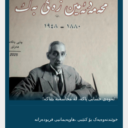
ئەوەی حسابی پاکە، لە محاسەبە بێباکە!
خوێندنەوەیەک بۆ کتێبی ،هاوپەیمانیی فریودەرانە