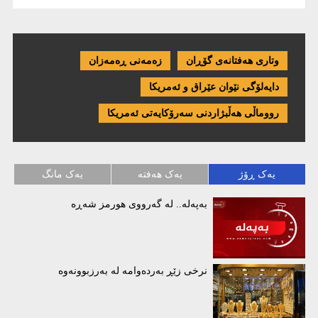
وتاری هەفتانەی گۆڕان
زەمەنی ڕەمەزان
دایەلۆگی نێوان عێراق و ئەمریكا
رووماڵی هەڵبژاردنی سەرۆکایەتی ئەمریکا
یەک ڕۆژ
یەک هەفتە
یەک مانگ
بەپەلە.. لە گەرووی هورمز شەڕە
نرخی زێڕ بەردەوامە لە بەرزبوونەوە