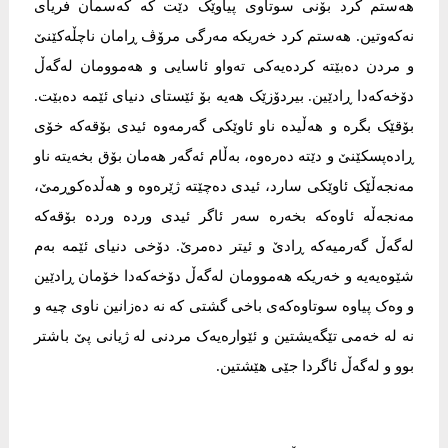
هەستم کرد بۆنی سوتاوی پیاوێک دێت کە کەسمان فریای
نەکەوتین. هەستم کرد خەریکە مەرگی مرۆڤ ڕامان ناچڵەکێنێ
و مردن دەبێتە کردەیەکی تەواو ئاسایی و هەموومان لەگەڵ
دۆخەکەدا ڕادێین. بیردۆزێک هەیە بۆ ئێستای دنیای ئێمە دەبێت.
بۆقێک بگرە و هەڵیدە ناو ئاوێکی گەرمەوە ئیدی بۆقەکە خۆی
ڕادەپسکێنێ و دێتە دەرەوە، بەڵام ئەگەر هەمان بۆق بخەیتە ناو
مەنجەڵێک ئاوێکی سارد، ئیدی دەچێتە ژێرەوە و هەڵدەکوڕمێ،
مەنجەڵە ئاوەکە بخەرە سەر ئاگر ئیدی وردە وردە بۆقەکە
لەگەڵ گەرمیەکە ڕادێ و ئیتر دەمرێ. دۆخی دنیای ئێمە بەم
شێوەیەیە و خەریکە هەموومان لەگەڵ دۆخەکەدا خۆمان ڕادێین
و وەک پیاوە سوتاوەکەی باخی گشتی کە نە دەزانین ناوی چیە و
نە لە خەمی تێگەیشتین و ئێوارەیەک مردنی لە ژیانی پێ باشتر
بوو و لەگەڵ ئاگردا جێی هێشتین.