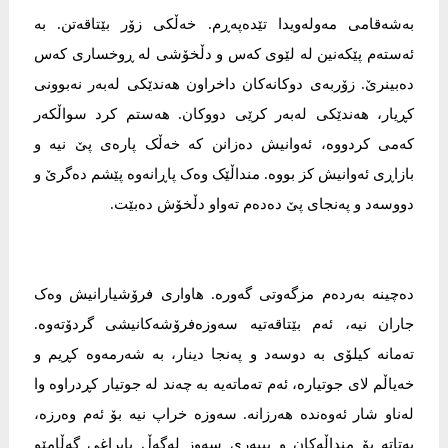
بەشەقامی مەولەویدا تێدەپەڕم. خەڵکی زۆر بێتاقەتن. بە
ئەستەم پێکەنین لە لێوی کەس و دڵخۆشی لە ڕوخساری کەس
دەبینرێ. زۆربەی دوکانەکان داخراون هەندێکی لەبەر نەبوونی
کڕیار، هەندێکی لەبەر کرێی دووکان. هەستم کرد سواڵکەر
کەمی کردووە، ئەوانیش دەزانن کە خەڵک پارەی پێ نیە و
بازاڕی ئەوانیش کز بووە. منداڵێک وەک پاڕانەوە پێشم دەگرێ و
دووسەد و پەنجای پێ دەدەم تەواو دڵخۆش دەبێت.
دەچینە بەردەم مزگەوتی گەورە. هاواری فرۆشیارانیش وەک
جاران نیە، ئەم بێتاقەتیە سەوزەفرۆشەکانیشی گردۆتەوە.
تەمانە کیلۆی بە دوسەد و پەنجا دینار، بە شەرمەوە کڕیم و
خەیاڵم لای جوتیارە، ئەم تەماتەیە بە چەند لە جوتیار کڕدراوە وا
لەناو شار ئەوەندە هەرزانە. سەوزە خراپ نیە بۆ ئەم وەرزە،
پەتاتە بۆ منداڵەکان و بیبەری سەوز لەگەڵ یاپراغی گەڵامێو