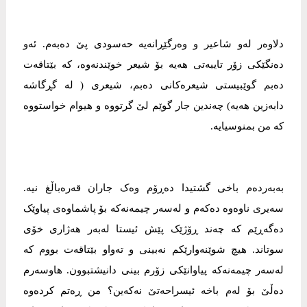
دلاوەر لەو شاعیر و وەرگێڕانەیە حەسودی پێ دەبەم. ئەو
دەنگێکی زۆر تایبەتی هەیە بۆ شیعر خوێندنەوە، کە بێتاقەت
دەبم گوێبیستی شیعرەکانی دەبم، شیعری ( لە گڕگاشە
دابەزین هەیە) چەندین جار گوێم لێ گرتووە و هیوام خواستووە
کە من بمنوسیایە.
بەبەردەم باخی گشتیدا دەڕۆم وەک جاران قەرەباڵغ نیە.
سەیری ناوەوە دەکەم و لەسەر چیمەنەکە بۆ پاشماوەی پیاوێک
دەگەڕێم کە چەند ڕۆژێک پێش ئیستا لەبەر هەژاری خۆی
سوتاند. هیچ شوێنەوارێکم نەبینی و تەواو بێتاقەت بووم کە
لەسەر چیمەنەکە پیاوانێکی زۆرم بینی دانیشتبوون. هاوسەرم
دەڵێ بۆ لەم باخە ئیسراحەتێ نەکەین؟ من ڕەتم کردەوە