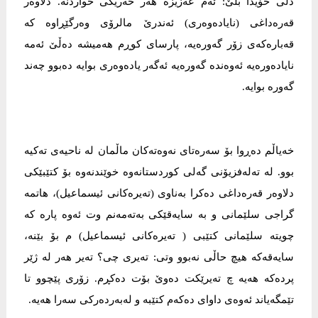
دڵی خۆیدا بڵێ: ئەم عەزیزە هەر خەریکی خواردنە. دلاوەر
قەرەداغی (نایادەوەری) ئەندرێ مالرۆی وەرگێڕاوە کە
قەبارەکەی زۆر گەورەیە، پارسای کوڕم هەمیشە دەڵێ ئەمە
نایادەورەیە ئەوەندە گەورەیە ئەگەر یادەوەری بوایە دەبوو چەند
گەورە بوایە.
خەیاڵم دەڕوا بۆ سەرەتای نەوەتەکان ماڵمان لە ناحیەی تەکیە
بوو. لە تەلەفزیۆنی گەلی کوردستانەوە خوێندنەوە بۆ کتێبێکی
دلاوەر قەرەداغی دەکرا بەناوی (تەیرەکانی ئیسماعیل)، هاتمە
گراجی سلێمانی و بە سایەقێکی بەتەمەنم وت ئەوە پارە کە
چویتە سلێمانی کتێبی ( تەیرەکانی ئیسماعیل) م بۆ بێنە،
سایەقەکە هیچ حاڵی نەبوو وتی: تەیری چی؟ تەیر هەر لە ژێر
پردەکە هەیە چ تەیرێکت دەوێ بۆت دەکڕم. زۆری پێچوو تا
تێمگەیاند ئەوەی داوای دەکەم کتێبە و لەبەردەرکی سەرا هەیە.