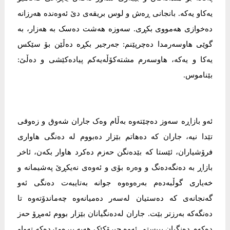
یەکاو یەکە. بانجانی ڕەش و لوس بریقەی دێ ئەوەندە هەرزانە
دەخوازی هەمووی بکڕی. سەوزە هەشت دەسک بە هەزار، بە
گوێی هاوسەرمدا دەچرپێنم: جەرجیر بکڕە دەڵێن بۆ سێکس
یەکا و یەکە، هاوسەرم مشتەکۆڵەیەکم پیادەکێشی و دەڵێ:
بێناموس.
ئەو بازاڕە سەوز دەچێتەوە بەڵام وەک جاران شەوق و زەوقی
تێدا نیە، جاران کە دەهاتم بێزار دەبووم لە دەنگی هاواری
فرۆشیاران، ئێستا کە بێدەنگن حەزم دەکرد هاوار بکەن، ئاخر
بازاڕ بە دەنگەدەنگ و وەرە بۆی و ئەوەی نەیکڕێ پەشیمانە و
خەیاری گوڵبەدەم بەرەوەوە جوانە بەتایبەت دەنگی ئەو
گەنجانەی کە دەستیان لەسەر دەمیانەوە چەماندۆتەوە تا
دەنگەکە بەرزتر بێت. جاران لەدەنگیانان بێزار بووم ئەمڕۆ حەز
دەکەم دەنگیان ببیستم. ئەوە چیرۆکێک هەیە پیرەمێردەکە تەواو