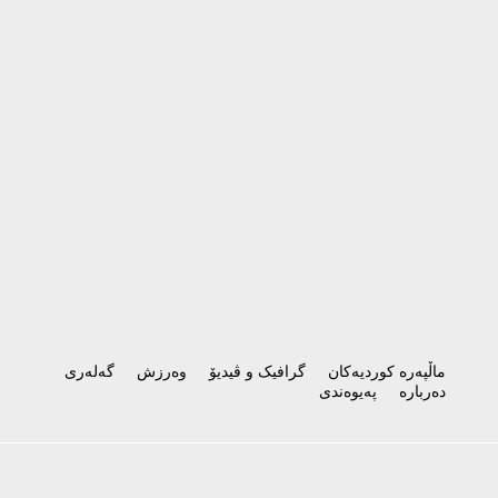
ماڵپەرە کوردیەکان
گرافیک و ڤیدیۆ
وەرزش
گەلەری
دەربارە
پەیوەندی