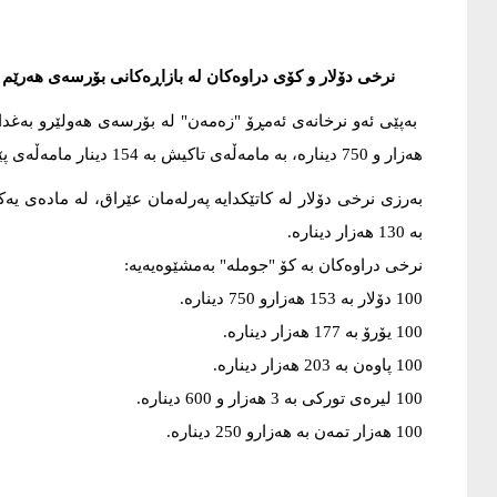
نرخی دۆلار و کۆی دراوەکان لە بازاڕەکانی بۆرسەی هەرێم و 
هەزار و 750 دینارە، بە مامەڵەی تاکیش بە 154 دینار مامەڵەی پێوەدەکرێت.
به‌ 130 هه‌زار دیناره‌.
نرخی دراوه‌كان بە کۆ "جوملە" بەمشێوەیەیە:
100 دۆلار بە 153 هەزارو 750 دینارە.
100 یۆرۆ بە 177 هەزار دینارە.
100 پاوەن بە 203 هه‌زار دینارە.
100 لیره‌ی توركی به‌ 3 هه‌زار و 600 دینارە.
100 هەزار تمەن بە هەزارو 250 دینارە.