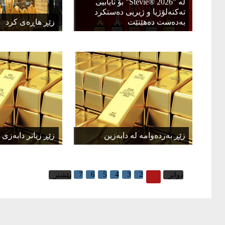
لە "Stevie® 2026" بۆ نایابیی
تەکنەلۆژیا و ژیریی دەستکرد
بەدەست دەهێنێت
زێڕ هاڕەی کرد
زێڕ بەردەوامە لە دابەزین
زێڕ زیاتر دابەزی
7
6
5
4
3
2
1
دواتر
پێشتر