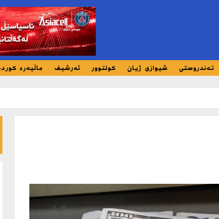
تەندروستی
شیوازی ژیان
کولتوور
ئەرشیف
ماڵپەرە کورد