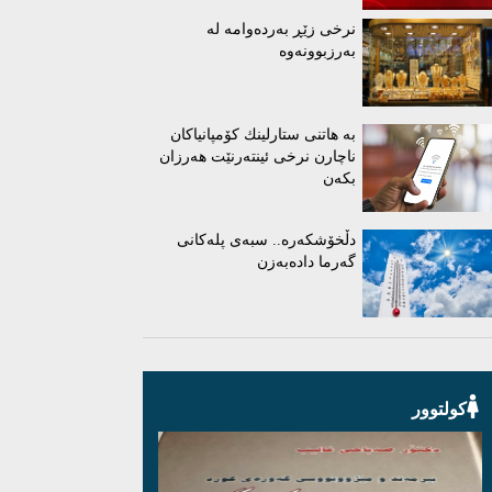
نرخی زێڕ بەردەوامە لە
بەرزبوونەوە
بە هاتنی ستارلینك كۆمپانیاكان
ناچارن نرخی ئینتەرنێت هەرزان
بكەن
دڵخۆشکەرە.. سبەی پلەکانی
گەرما دادەبەزن
کولتوور