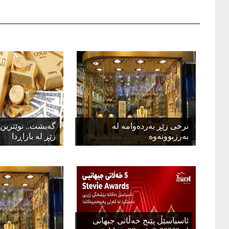
نرخی زێڕ بەردەوامە لە
گەیشت.. نوێترین 
بەرزبوونەوە
زێڕ لە بازاڕدا
ئاسیاسێڵ پێنج خەڵاتی جیهانی