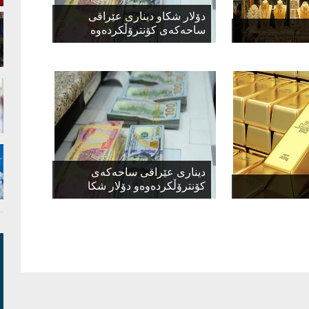
دۆلار شكاو دیناری عێراقی
ساحەكەی كۆنترۆڵكردەوە
دیناری عێراقی ساحەكەی
كۆنترۆڵكردەوەو دۆلار شكا