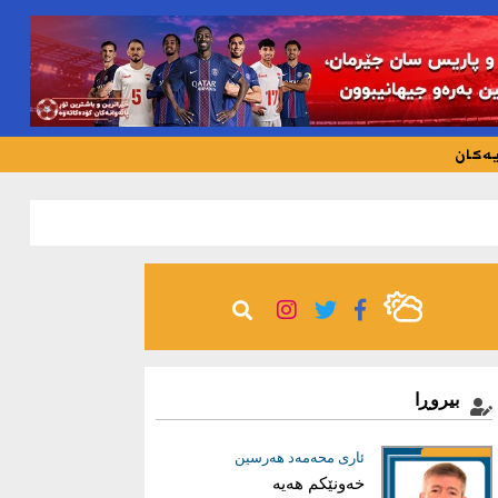
یەکان
163
بیروڕا
عیماد ئه‌حمه‌د
ئاری محەمەد هەرسین
خەونێکم هەیە
بریاری دروست؛ بناغەی