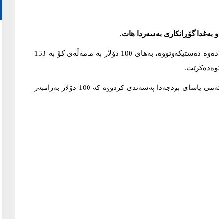
بەغدا گۆڕانكاری به‌سه‌ردا هات.
بەپێی ئەو نرخانەی ئەمڕۆ "زەمەن" لە بۆرسەی هەولێرو بەغدادەوە دەستیكەوتووە، بەهای 100 دۆلار بە مامەڵەی كۆ بە 153
به‌رزی نرخی دۆلار له‌ كاتێكدایه‌ په‌رله‌مان عێراق، له‌ ماده‌ی یه‌كه‌می یاسای بودجه‌دا په‌سه‌ندى كردووە كه‌ 100 دۆلار به‌رامبه‌ر