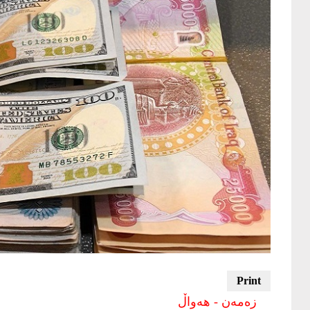
زەمەن - هەواڵ