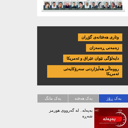
وتاری هەفتانەی گۆڕان
زەمەنی ڕەمەزان
دایەلۆگی نێوان عێراق و ئەمریكا
رووماڵی هەڵبژاردنی سەرۆکایەتی
ئەمریکا
یەک ڕۆژ
یەک هەفتە
یەک مانگ
بەپەلە.. لە گەرووی هورمز
شەڕە