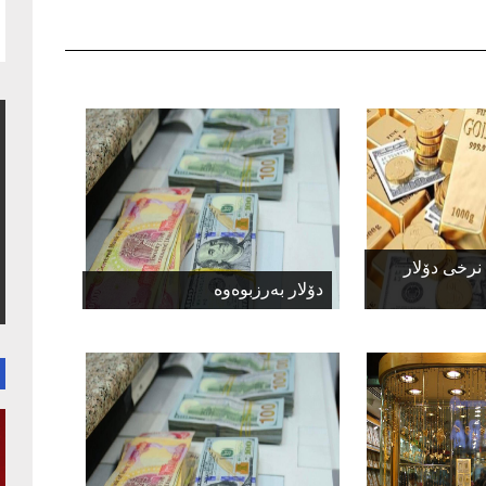
نرخی دۆلار
دۆلار بەرزبوەوە