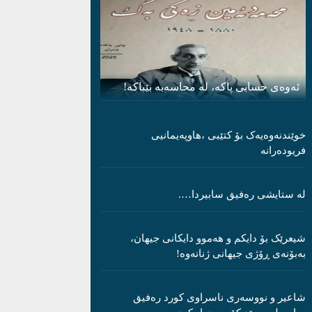
ئەوەی حسابی پاکە، لە محاسەبە بێباکە!
خوێندنەوەیەک بۆ کتێبی ،هاوپەیمانیی
فریودەرانە
لە ستایشی رەفیق سابیردا….
شیعرێک بۆ دایکم و ھەموو دایکانی جیھان،
بەبۆنەی ڕۆژی جیھانی ژنانەوە!
شاعیر و نووسەری ناسراوی کورد رەفیق