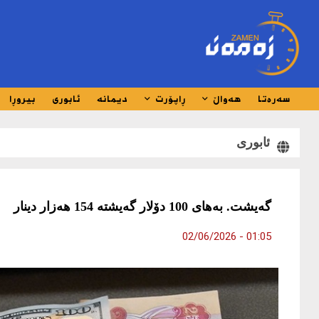
سەرەتا
هەواڵ
ڕاپۆرت
دیمانە
ئابوری
بیروڕا
ئابوری
گەیشت. بەهای 100 دۆلار گەیشتە 154 هەزار دینار
01:05 - 02/06/2026