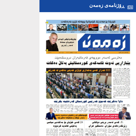
ڕۆژنامەی زەمەن