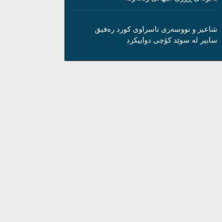
شاعیر و نووسەری ناسراوی کورد رەفیق
سابیر لە سوێد کۆچی دواییکرد