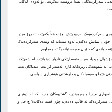
ەسایەتی سەرکردەکانی تێیدا دروست دەکرێت، بۆ ئەوەی لەکاتی
ەت.
 ئەوەی سەرکردەیەک بەرەو پێش بچێت هەڵبکەوێت. ئەمڕۆ میدیا
 خۆیان نمایش دەکەن، ئەوە میدیایە کە وێنەی سەرکردەیەک
جوانەی کە خۆیان مەبەستیانە بگاتە جەماوەر.
سۆشیال میدیا، سیاسەتمەدارێکی نادیار دەتوانێت لە شەوێکدا
ی بە شێوەیەکی زیرەکانە کاری لەسەر کرابێت. میدیاکان تەنیا
ردنی هێما و سومبلەکان و داڕشتنی هۆشیاری سیاسی.
واری میدیا و پەیوەندییە گشتییەکان هەیە، کە لە دونیای
 گشتی سەرکردەکە لە قاڵب دەدەن: چۆن قسە دەکات؟ چ جل و