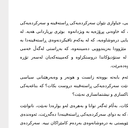
ایی، جیاوازی نێوان سەرکردەیەکی ڕاستەقینە و سەرکردەیەکی
کە خاوەنی پڕۆژەیە بە ویژدانەوە بوێری بڕیاردانی هەیە. لە
ی درەوشاوەیە، کە لە یەکەم تاقیکردنەوەی ڕاستەقینەدا بە
ە مێژوودا بەزیندوویی دەمیننەوە، کە بەڕاستی لەگەڵ خەمی
 لە ستۆدیۆکاندا دروستکراوە و کەمپینەکەیان لەسەر تۆڕە
وەدەبرێت.
م بابەتە بووەتە زانست و هونەر و وەبەرهێنانی سیاسی
ەتوانێت سەرکردەیەکی ڕاستەقینە دروست بکات؟ کە بناغەیەکی
اکسازی و نیشتمانسازی نەبێت؟
، بەڵام ئەگەر توانا و بەهرەی لەو بوارەدا نەبێت، ناتوانێت
 کە بە دوای سەرکردەیەکی ڕاستەقینەدا دەگەڕێت، ئەوەندەی
پێویستی بە درەوشانەوەی بەردەم کامێراکان نییە. سەرکردەی