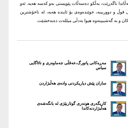
اتدا ناگەڕێت، بەڵکو دەسەڵات پێویستی بەو کەسە هەیە. ئەو
قوڵ و دووربینە، خوێندەوەی بۆ ئایندە هەیە، لە ناخۆشترین
ان و بە گەشبیینەوە هیوا بەدڵی میللەت دەبەخشێت.
مەڕەکانی پانورگ،عەقڵی جەماوەری و نائاگایی
سیاس
سازان پێش دیاریکردنى وادەى هەڵبژاردن
کاریگەری هونەری گوتاربێژی لە بانگەشەى
هەڵبژاردنەکاندا