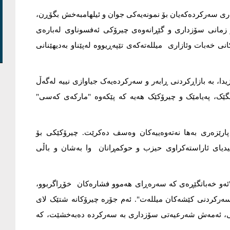
اری سەرکردەکەیان بۆ نمونەیەکی جوان و ئیلهامبەخش بگۆڕن،
و زمانی سۆزداری و گێڕانەوەی چیرۆکی ئەفسوناوی لەبارەی
نی خەبات وئازاری میللەتەکەی تێپەڕیووە لەپێناو بەدیهێنانی
دا، بە بازاڕکردنی ڕابەر و سەرکردەیەک جیاوازی نییە لەگەڵ
گێک، پەیامێک و چیرۆکێک هەیە کە پێکەوە "مارکەی کەسی"
ارێزەری بەها نەتەوەییەکان وەسف دەکرێت. چیرۆکێکی بۆ
میدیای ئاراستەکراوی حیزب و حوکمڕانان وا بەشان و باڵی
 "ئەو خەباتگێڕەی کە سەرەڕای هەموو فشارەکان خۆڕاگربوو،
سەرکردنی کێشەکان میللەت". ئەم جۆرە چیرۆکانە شتێک لای
، ئەمەش شەرعیەتی سۆزداری بە سەرکردە دەبەخشێت، کە