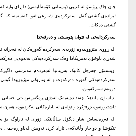
جان جاک ڕۆسۆ لە کتێبی (پەیمانی کۆمەڵایەتی) دا ڕای وایە کە
ئیرادەی گشتی گەل، سەرکردەی شەرعی ئەو کەسەیە، کە گواز
گشتی دەکات.
سەرکردایەتی لە نێوان پێویستی و دەرفەتدا
لە ڕووی مێژووییەوە زۆربەی سەرکردە گەورەکان لە قەیرانە ئا
شەڕی ناوخۆی ئەمریکادا وەک سەرکردەیەکی نەتەوەیی دەرکەوت و
وینستۆن چەرچل کاتێک بەریتانیا لەبەردەم مەترسی داگیرک
سەرکردەیەکی گەورە دەرکەوت و لە وتارێکی مێژووییدا گوتی:
دووەم سەرکەوتن.
ئاشتبوونەوە دڕێژکرد و تۆلەی لە نایارەکانی نەکردەوە، هەرچەند
لە فەڕەنساش شار دیگۆل ساڵانێکی زۆری لە تاراوگە بۆ بە
تێکۆشا و دواجار وڵاتەکەی ئازاد کرد، ئەویش لەناو ڕەحمی بێ 