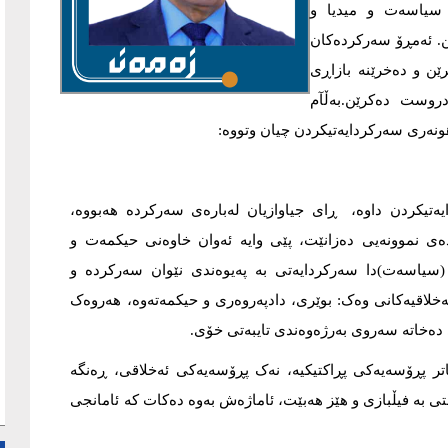
 سیاسەت و میدیا و
ن. ئەمڕۆ سەرکردەکان
ێن و دەخرێنە بازاڕی
دروست دەکرێن.بەڵآم
ونەری سەرکردایەتیکردن چیان وتووە:
ەتیکردن داوە، ڕای جیاوازیان لەبارەی سەرکردە هەبووە،
دەی نموونەیی دەزانێت، پێی وایە ئەوان خاوەنی حیکمەت و
(سیاسەت)دا سەرکردایەتی بە پەیوەندی نێوان سەرکردە و
خلاقیەکانی وەک: بوێری، دادپەروەری و حیکمەتەوە، هەروەک
دەخاتە سەروی بەرژەوەندی تایبەتی خۆی.
یاتر پڕۆسەیەکی پڕاکتیکیە، نەک پڕۆسەیەکی ئەخلاقی، ڕەنگە
ی بە فیڵبازی و هێز هەبێت، ئاماژەش بەوە دەکات کە ئامانجی