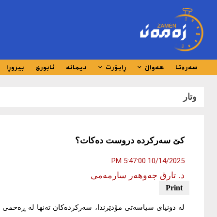
سەرەتا
هەواڵ
ڕاپۆرت
دیمانە
ئابوری
بیروڕا
وتار
کێ سەرکردە دروست دەکات؟
10/14/2025 5:47:00 PM
د. تارق جەوهەر سارمەمى
لە دونیای سیاسەتی مۆدێرندا، سەرکردەکان تەنها لە ڕەحمی مێ