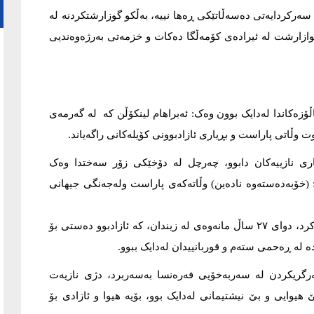
 سەرکردایەتی دەسەڵاتێکی ڕەها نییە، بەڵکو گوزارشتکردنە لە
ارشت لە ئیرادەی کۆمەڵگا دەکات و خزمەتی بەرژەوەندیی
ڵۆزەکاندا لەدایک بوون وەک: ئەبراهام لینکۆڵن کە لە گەرمەی
ڵاتی پاراست و بڕیاری ئازادبوونی کۆیلەکانی راگەیاند.
اری نازییەکان دابوو، چەرچل لە دۆخێکی زۆر سەختدا وەک
 (خۆبەدەستەوە نادەین) وڵاتەکەی پاراست ولەجەنگی جیهانی
نیلسۆن ماندێلا چەند دەیەیەک لەدژی ڕەگەزپەرستی خەباتی کرد، دوای ٢٧ ساڵ مانەوەی لە زیندان، کە ئازادبوو دەستی بۆ
ە لە ڕەحمی ستەم و قوربانییدان لەدایک ببوو.
رگریکردن لە سەربەخۆیی فەرەنسا بەسەربرد، دژی نازیەت
هیوایی و بێ نیشتیمانی لەدایک بوو، بۆیە هیوا و ئازادی بۆ