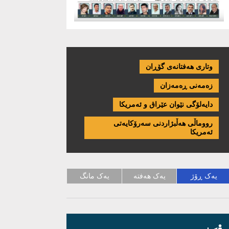
وتاری هەفتانەی گۆڕان
زەمەنی ڕەمەزان
دایەلۆگی نێوان عێراق و ئەمریكا
رووماڵی هەڵبژاردنی سەرۆکایەتی
ئەمریکا
یەک ڕۆژ
یەک هەفتە
یەک مانگ