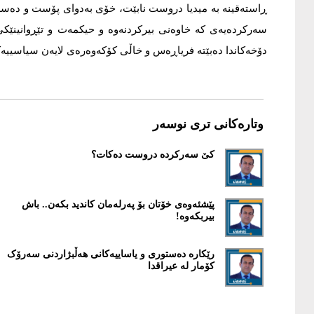
ڕاستەقینە بە میدیا دروست نابێت، خۆی بەدوای پۆست و دەسەڵ
سەرکردەیەی کە خاوەنی بیرکردنەوە و حیکمەت و تێڕوانینێکی 
دۆخەکاندا دەبێتە فریاڕەس و خاڵی کۆکەوەرەی لایەن سیاسییەک
وتارەکانی تری نوسەر
کێ سەرکردە دروست دەکات؟
پێشئەوەی خۆتان بۆ پەرلەمان کاندید بکەن.. باش
بیربکەوە!
رێکارە دەستوری و یاساییەکانى هەڵبژاردنی سەرۆک
کۆمار لە عیراقدا