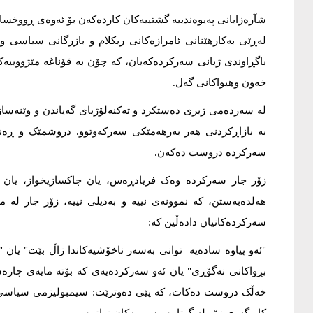
شآرەزایانی پەیوەندییە گشتییەکان کاردەکەن بۆ ئەوەی ڕووخس
لەڕێی بەکارهێنانی ئامرازەکانی ریکلام و بازرگانی سیاسی 
باگڕاوندی ژیانی سەرکردەکەیان، کە چۆن بە قۆناغە مێژووییەکا
خەون وهیواکانی گەل.
لە سەردەمی ژیری دەستکرد و تەکنەلۆژیای گەیاندن و وێنەسازی
بە بازاڕکردنی هەر بەرهەمێکی سەرکەوتوو. دروشمێک و ڕەن
سەرکردە دروست دەکەن.
زۆر جار سەرکردە وەک فریادڕەس، یان چاکسازیخواز، یان پ
هەلدەبەستن، کە نموونەی نییە و بەدیلی نییە، زۆر جار لە 
سەرکردەکانیان دادەڵین کە:
"ئەو پیاوە سادەیە توانی بەسەر ناخۆشیەکاندا زاڵ بێت" یان
بڕواکانی نەگۆڕی" یان ئەو سەرکردەیەی کە بۆتە مایەی چارە
خەڵک دروست دەکات، کە پێی دەوترێت: سیمبولیزمی سیاسی