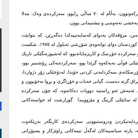
لە کوردستانیش بەپێێ قۆناغەکانی مێژوو سەرکردەی زۆر دەرکەوتوون، بەڵآم لە ٧٠ ساڵی ڕابوو، سەرکردەی وەک: مەلا
بەخشی نەتەوەیی و نیشتیمانی بوون.
بن، مرۆڤەکان بەدوای کەسایەتییەکدا دەگەڕێن، کە بتوانێت
هیوایان پێ ببەخشێت و متمانەیان بۆ بگەڕێنێتەوە. لە باشووری کوردستان دوای توانەوەی شۆڕشی ئەیلول لە ١٩٧٥، شکست
ەو سەرکردە خۆڕسک و کاریزمایانەبوو، کە لەشيوزەنگێکی تاریک
ێکی قوڵی بەیەکەوە گرێدا بوو، سەرکردەیەکی ڕۆشنبیر بوو،
ڕسکانەی سەکردایەتی کردنی خۆیدا، لەدۆخێکی زۆر دژواردا،
اق گرتە دەست، گیانی خەبات و خۆڕاگری و ىڕوا بەخۆبوون و
. ئەمەش ئەو ڕاستیە دووپات دەکاتەوە، کە چۆن سەرکردە
 لە ساتێکی گرینگ و مێژووییدا گوزارشت لە خواستەکانی
ردایەتیکردن ودروستبوونی سەرکردەی کاریگەر بەڕێکەوت
، پارتە سیاسییەکان لەگەڵ تیمەکانی ڕاوێژکار و پسپۆڕانی