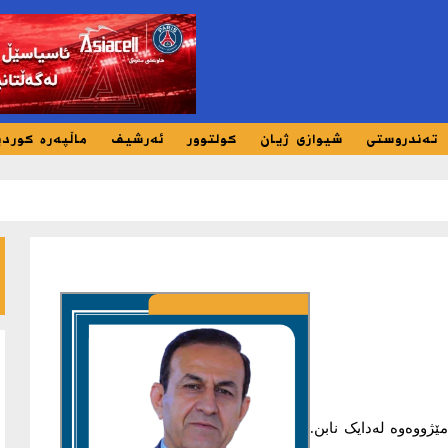
تەندروستی
شیوازی ژیان
کولتوور
ئەرشیف
ماڵپەرە کورد
ژووەوە لەدایک نابن.