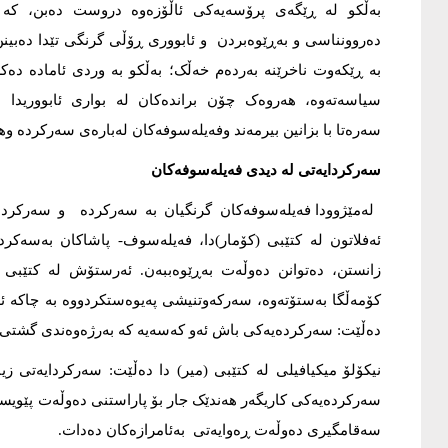
بەڵکو لە ڕێگەی پرۆسەیەکی ئاڵۆزەوە دروست دەبن، کە
دەروونناسی و بەڕێوەبردن و ئابووری ڕۆڵی گرنگی تێدا دەبین
بە ڕێکەوت ناخرێنە بەردەم خەڵک؛ بەڵکو بە وردی ئامادە دەکر
سیاسەتەوە، هەروەک چۆن براندەکان لە بواری ئابووریدا 
سەرەتا با بزانین بیرمەند وفەیلەسوفەکان لەبارەی سەرکردە وه
سەرکردایەتی لە دیدی فەیلەسوفەکان
لەمێژوودا فەیلەسوفەکان گرنگیان بە سەرکردە و سەرکردای
ئەفلاتون لە کتێبی (کۆمار)دا، فەیلەسوف- پاشاکان بەسەکر
زانستن، دەتوانن دەوڵەت بەڕێوەببەن. ئەرستۆش لە کتێبی 
کۆمەڵگا بەستۆتەوە، سەرکەوتنیشی پەیوەستکردووە بە چاکە ئە
دەڵێت: سەرکردەیەکی باش ئەو کەسەیە کە بەرژەوەندی گشتی 
نیکۆلۆ میکیافیلی لە کتێبی (میر) دا دەڵێت: سەرکردایەتی ز
سەرکردەیەکی کاریگەر هەندێک جار بۆ پاراستنی دەوڵەت پێویست
سەقامگیری دەوڵەت ڕەوایەتی بەئامرازەکان دەدات.