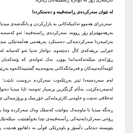
کاریگەری زۆر لە گوتارە ڕسمییەکان زیاترە.
لە نێوان سەرکردەی ڕاستەقینە و دەستکرددا
سەرەڕای هەموو تەکنیکەکانی بە بازاڕکردن و بانگەشەی میدی
بەرهەمهێنراو زۆر ڕوونە. سەرکردەی ڕاستەقینە؛ ئەو کەسەیە، 
بەرامبەردا سەرکردەیەکی دەستکرد بەرهەمی هەڵمەتێکی میدیای
خێرایی بریقەکەی کاڵ دەبێتەوە. دواجار تەنیا ئەو کەسانە ل
ڕۆژانەی میللەتەکەیداندا بوون، نەک ئەوانەی کە وێنەکەیان
کۆمەڵایەتییەکان و فەرمانگەکانی پەیوەندییە گشتییەکانەوە بەڕێ
لەم سەردەمەدا ئیتر بەڕێکەوت سەرکردە دروست نابێت؛ ئە
لەسەردەکرێت. بەڵام گرنگترین پرسیار ئەوەیە: ئایا میدیا د
ئەخلاقی نەبێت و خاوەنی کارێزمایەکی خۆڕسک و پڕۆژەیەکی چ
ڕەنگە میدیا تا ماوەیەک بتوانێت کەسێک وەک سەرکردە وێنا بکات
ڕۆحی سەرکردایەتیەکی ڕآستەقینەی تێدا بخوڵقێنێت. میللەتێک
پێویستە دیدێکی دڵسۆز و باوەڕێکی قوڵی بە داهاتوو هەبێت، 