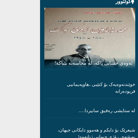
کولتوور
ئەوەی حسابی پاکە، لە محاسەبە بێباکە!
خوێندنەوەیەک بۆ کتێبی ،هاوپەیمانیی
فریودەرانە
لە ستایشی رەفیق سابیردا….
شیعرێک بۆ دایکم و ھەموو دایکانی جیھان،
بەبۆنەی ڕۆژی جیھانی ژنانەوە!