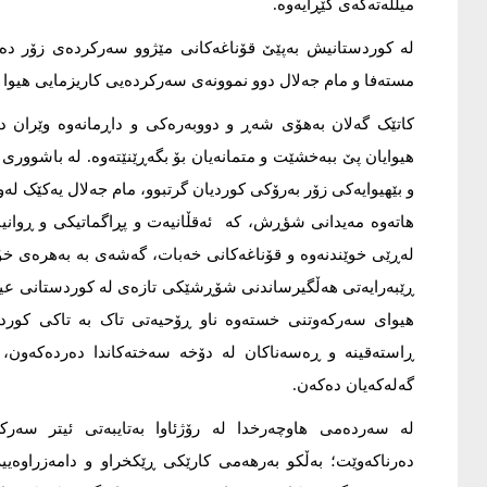
میللەتەکەی گێڕایەوە.
مستەفا و مام جەلال دوو نموونەی سەرکردەیی کاریزمایی هیوا 
کاتێک گەلان بەهۆی شەڕ و دووبەرەکی و داڕمانەوە وێران دە
و بێهیوایەکی زۆر بەرۆکی کوردیان گرتبوو، مام جەلال یەکێک ل
هاتەوە مەیدانی شؤڕش، کە ئەقڵانیەت و پڕاگماتیکی و ڕوانین
لەڕێی خوێندنەوە و قۆناغەکانی خەبات، گەشەی بە بەهرەی خۆ
ڕێبەرایەتی هەڵگیرساندنی شۆڕشێکی تازەی لە کوردستانی عیر
هیوای سەرکەوتنی خستەوە ناو ڕۆحیەتی تاک بە تاکی کورد
ڕاستەقینە و ڕەسەناکان لە دۆخە سەختەکاندا دەردەکەون،
گەلەکەیان دەکەن.
لە سەردەمی هاوچەرخدا لە رۆژئاوا بەتایبەتی ئیتر سەرک
دەرناکەوێت؛ بەڵکو بەرهەمی کارێکی ڕێکخراو و دامەزراوەییە