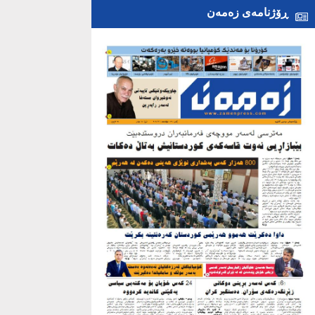
ڕۆژنامەی زەمەن