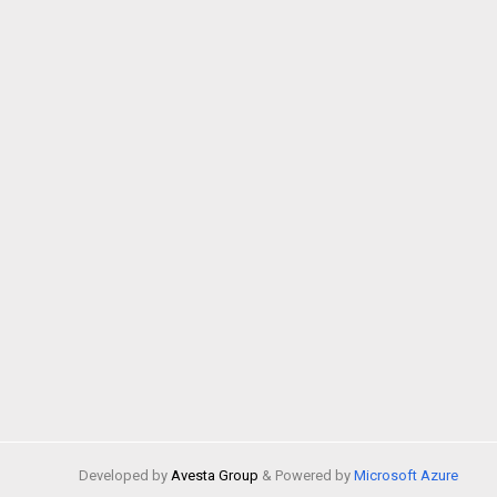
Developed by
Avesta Group
& Powered by
Microsoft Azure