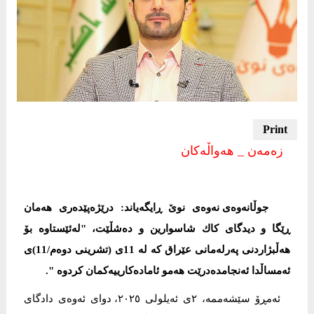
زەمەن _ هەواڵەکان
جوڵانه‌وه‌ی نه‌وه‌ی نوێ ڕایگەیاند: درێژه‌پێده‌ری هه‌مان
ڕێگا و دیدگای كاك شاسوارین و ده‌شڵێت، "له‌ئێستاوه‌ بۆ
هه‌ڵبژاردنی په‌رله‌مانی عێراق كه‌ له‌ 11ی (تشرینی دوه‌م/11)ی
ئه‌مساڵدا ئه‌نجامده‌درێت هه‌مو ئاماده‌كارییه‌كمان كردوه‌ ".
ئەمڕۆ سێشەممە، ٢ی ئەیلولی ٢٠٢٥، دوای ئەوەی دادگای