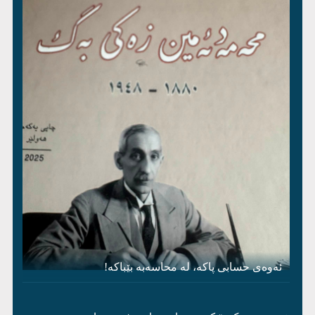
ئەوەی حسابی پاکە، لە محاسەبە بێباکە!