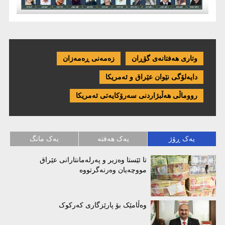
وتاری هەفتانەی گۆڕان
زەمەنی ڕەمەزان
دایەلۆگی نێوان عێراق و ئەمریكا
رووماڵی هەڵبژاردنی سەرۆکایەتی ئەمریکا
یەک ڕۆژ
یەک هەفتە
یەک مانگ
تا ئێستا وەزیر و پەرلەمانتارانی عێراق
مووچەیان وەرنەگرتووە
وەڵامێک بۆ پارێزگاری کەرکوک