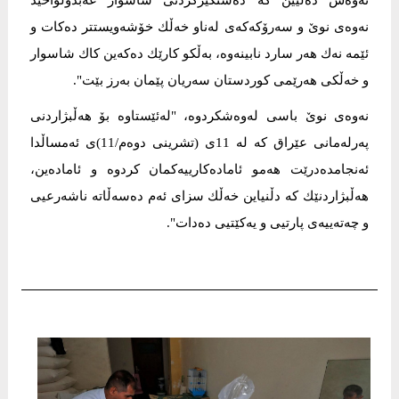
نه‌وه‌ی نوێ و سه‌رۆكه‌كه‌ی له‌ناو خه‌ڵك خۆشه‌ویستتر ده‌كات و
ئێمه‌ نه‌ك هه‌ر سارد نابینه‌وه‌، به‌ڵكو كارێك ده‌كه‌ین كاك شاسوار
و خه‌ڵكی هه‌رێمی كوردستان سه‌ریان پێمان به‌رز بێت".
نه‌وه‌ی نوێ باسی له‌وه‌شكردوه‌، "له‌ئێستاوه‌ بۆ هه‌ڵبژاردنی
په‌رله‌مانی عێراق كه‌ له‌ 11ی (تشرینی دوه‌م/11)ی ئه‌مساڵدا
ئه‌نجامده‌درێت هه‌مو ئاماده‌كارییه‌كمان كردوه‌ و ئاماده‌ین،
هه‌ڵبژاردنێك كه‌ دڵنیاین خه‌ڵك سزای ئه‌م ده‌سه‌ڵاته‌ ناشه‌رعیی
و چه‌ته‌ییه‌ی پارتیی و یه‌كێتیی ده‌دات".