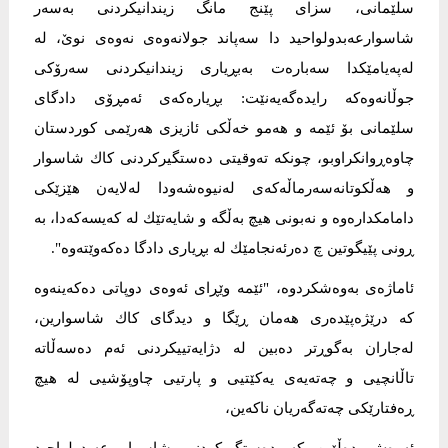
سلێمانی، سزای پێنج مانگ زیندانیکردنی بەسەر
شاسوارعەبدولواحید دا سەپاند جولانەوەی نەوەی نوێ، لە
له‌په‌یامێكدا سه‌باره‌ت به‌بڕیاری زیندانیكردنی سه‌رۆكی
جوڵانه‌وه‌كه‌ رایده‌گه‌یه‌نێت: بڕیاره‌كه‌ی ئه‌مڕۆی دادگای
سلێمانی بۆ ئێمه‌ و هه‌مو خه‌ڵكی ئازیزی هه‌رێمی كوردستان
چاوه‌ڕوانكراوبو، چونكه‌ ته‌وقیتی ده‌ستگیركردنی كاك شاسوار
و هه‌ڵكوتانه‌سه‌رماڵه‌كه‌ی له‌نیوه‌شه‌ودا له‌لایه‌ن هێزێكی
دامامكداره‌وه‌ و نه‌بونی هیچ به‌ڵگه‌ و شایه‌تێك له‌ كه‌یسه‌كه‌دا، به‌
ڕونی پێیگوتین چ ده‌رئه‌نجامێك له‌ بڕیاری دادگا ده‌كه‌وێته‌وه‌".
ئاماژه‌ی به‌وه‌شكردوه‌، "ئێمه‌ وێڕای ئه‌وه‌ی دوپاتی ده‌كه‌ینه‌وه‌
كه‌ درێژه‌پێده‌ری هه‌مان ڕێگا و دیدگای كاك شاسوارین،
له‌جاران به‌گوڕتر ده‌بین له‌ دژایه‌تییكردنی ئه‌م ده‌سه‌ڵاته‌
تاڵانچیی و چه‌ته‌یه‌ی یه‌كێتیی و پارتیی چاوپۆشیی له‌ هیچ
ڕه‌فتارێكی چه‌ته‌گه‌ریان ناكه‌ین،
ئه‌وه‌ش ده‌ڵێین كه‌ ده‌ستگیركردنی شاسوار عه‌بدولواحید