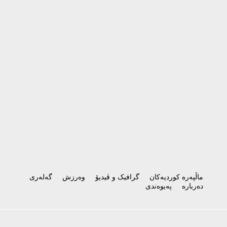
ماڵپەرە کوردیەکان
گرافیک و ڤیدیۆ
وەرزش
گەلەری
دەربارە
پەیوەندی