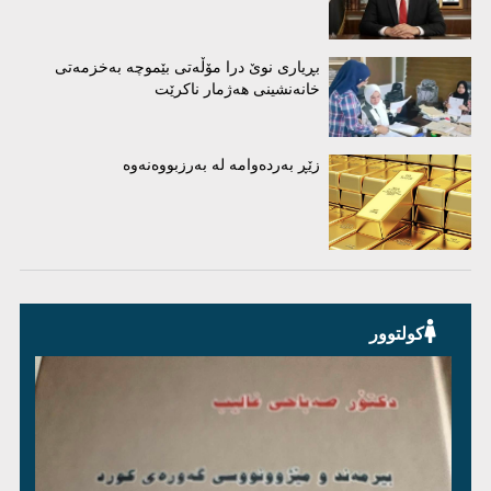
بڕیاری نوێ درا مۆڵەتی بێموچە بەخزمەتی
خانەنشینی هەژمار ناکرێت
زێڕ بەردەوامە لە بەرزبووەنەوە
کولتوور