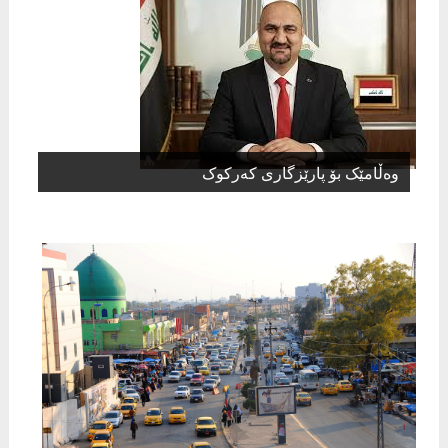
وەڵامێک بۆ پارێزگاری کەرکوک