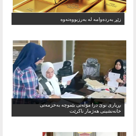
زێڕ بەردەوامە لە بەرزبووەنەوە
بڕیاری نوێ درا مۆڵەتی بێموچە بەخزمەتی
خانەنشینی هەژمار ناکرێت