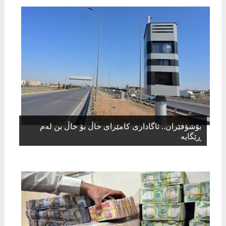
بۆشؤفێران.. ئاگاداری کامێرای خاڵ بۆ خاڵ بن لەم
ڕێگایە