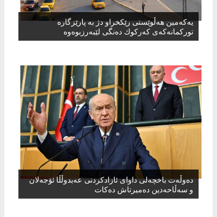
یەكەمین هەڵوێستی رێكخراو دژ بە پارێزگارە
توركمانەكەی كەركوك دەنگی لێبەرزبوەوە
دەوڵەت باخچەلی داوای ئازادکردنی عەبدوڵڵا ئۆجەلان
و سەڵاحەدین دەمیرتاش دەکات