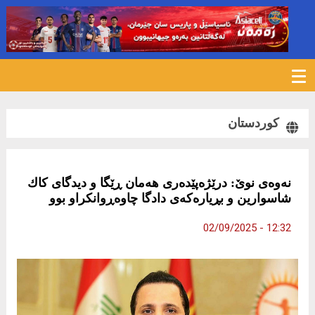
230
کوردستان
نەوەی نوێ: درێژه‌پێده‌ری هه‌مان ڕێگا و دیدگای كاك
شاسوارین و بڕیارەکەی دادگا چاوەڕوانکراو بوو
12:32 - 02/09/2025