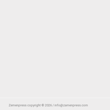
Zemenpress copyright ©
2026 /
info@zamenpress.com