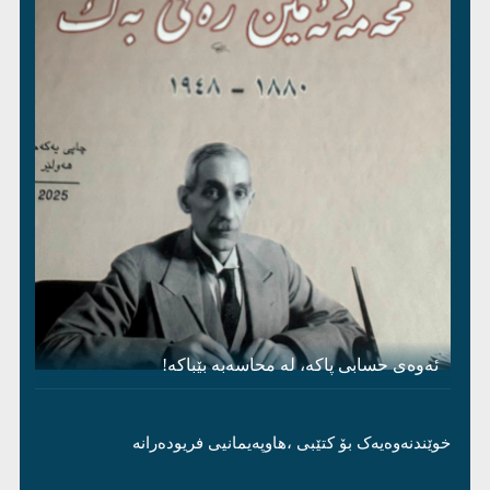
ئەوەی حسابی پاکە، لە محاسەبە بێباکە!
خوێندنەوەیەک بۆ کتێبی ،هاوپەیمانیی فریودەرانە