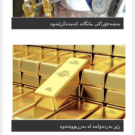
بەشەخۆراكی مانگانە كەمدەكرێتەوە
زێڕ بەردەوامە لە بەرزبووەنەوە