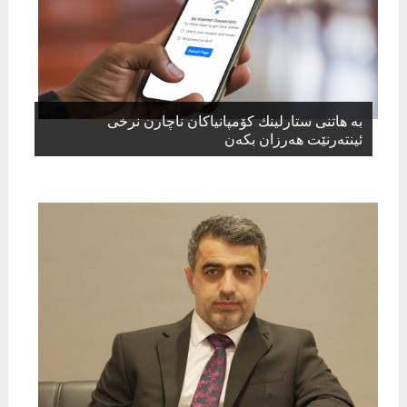
بە هاتنی ستارلینك كۆمپانیاكان ناچارن نرخی
ئینتەرنێت هەرزان بكەن