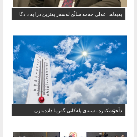
بەپەلە.. عەلی حەمە ساڵح لەسەر بەنزین درا بە دادگا
دڵخۆشکەرە.. سبەی پلەکانی گەرما دادەبەزن