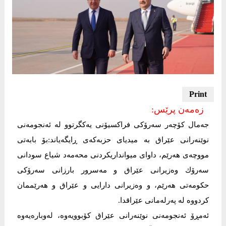
زەمەن پرێس:
جەمال کۆچەر سه‌رۆكى فراكسیۆنى یه‌كگرتوو له‌ ئه‌نجومه‌نى
نوێنه‌رانى عێراق بە میدیای حزبەکەی ڕایگه‌یاند:بۆ بابه‌تى
مووچه‌ى هه‌رێم، داواى میوانداریكردنى محەمەد شیاع سودانی
سه‌رۆك وه‌زیرانى عێراق و مەسرور بارزانی سەرۆکی
حکومەتی هه‌رێم، و وه‌زیرانى دارایى و عێراق و هه‌رێممان
كردووه‌ له‌ په‌رله‌مانى عێراقدا.
ئه‌مڕۆ ئه‌نجومه‌نى نوێنه‌رانى عێراق كۆبوویه‌وه‌، لەوبارەیەوە