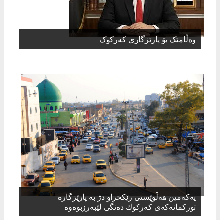
وەڵامێک بۆ پارێزگاری کەرکوک
یەكەمین هەڵوێستی رێكخراو دژ بە پارێزگارە
توركمانەكەی كەركوك دەنگی لێبەرزبوەوە