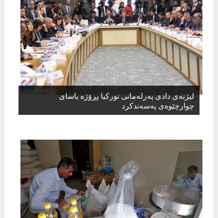
لیژنه‌ی دادی په‌رله‌مانی توركیا پڕۆژه‌ یاسای
چوارچێوه‌ی په‌سه‌ندكرد