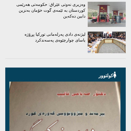
وەزیرى نەوتى عێراق: حکومەتى هەرێمى
کوردستان بە ئێمەى گوت خۆمان بەنزین
دابین دەکەین
لیژنه‌ی دادی په‌رله‌مانی توركیا پڕۆژه‌
یاسای چوارچێوه‌ی په‌سه‌ندكرد
کولتوور