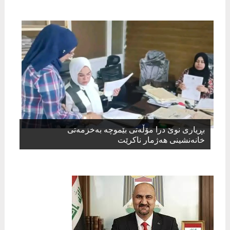
بڕیاری نوێ درا مۆڵەتی بێموچە بەخزمەتی
خانەنشینی هەژمار ناکرێت