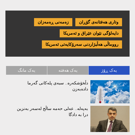
وتاری هەفتانەی گۆڕان
زەمەنی ڕەمەزان
دایەلۆگی نێوان عێراق و ئەمریكا
رووماڵی هەڵبژاردنی سەرۆکایەتی ئەمریکا
یەک ڕۆژ
یەک هەفتە
یەک مانگ
دڵخۆشکەرە.. سبەی پلەکانی گەرما
دادەبەزن
بەپەلە.. عەلی حەمە ساڵح لەسەر بەنزین
درا بە دادگا