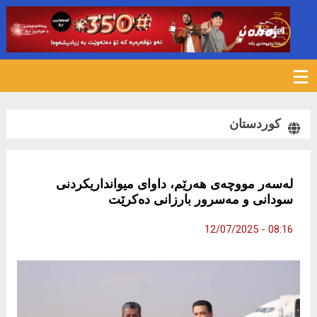
331
کوردستان
لەسەر مووچه‌ى هه‌رێم، داواى میوانداریكردنى
سودانی و مەسرور بارزانی دەکرێت
08:16 - 12/07/2025