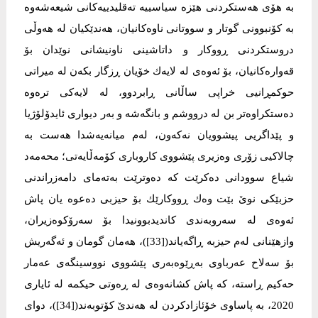
بە هۆی هەستكردنی هێزە سیاسییە تەقلیدییەكانی شیعەشەوە
بە كۆنبوونی گوتار و سووتانی ناوەكانیان، هەندێكیان لە هەوڵی
دروستكردنی ڕووكار و داتاشینی ناونیشانی نوێدان بۆ
قەوارەكانیان، بۆ ئەوەی لە لایەك خۆیان ڕزگار بكەن لە میراتی
حوكمڕانیی خراپی ساڵانی ڕابردوو، لە لایەكی ترەوە
دەستكراوەتر بن لە درووشم و بانگەشە و بەر دیواری ئایدۆلۆژیا
و پێداگریی پیشوویان نەكەون، لەم میانەیەشدا هەست بە
چالاكیی زۆری وەزیری پێشووی كاروباری كۆمەڵایەتی؛ محەمەد
شیاع سوودانی دەكرێت كە دەوترێت بەتەمای دامەزراندنی
حزبێكی نوێ بێت وەك ڕووكارێك بۆ حیزبی دەعوە یان پاش
ئەوەی لە سەروبەندی كاندیدبوونیدا بۆ سەرۆكوەزیران،
وازهێنانی لەم حیزبە ڕاگەیاند([33])، هەمان گومان و ئەگەریش
بۆ سەلاح عەرباوی بەڕێوەبەری پێشووی نووسینگەی عەمار
حەكیم ڕاستە، كە پاش كشانەوەی لە ڕەوتی حیكمە لە ئایاری
2020، بە پاساوی خۆئازادكردن لە هەندێ كۆتوبەند([34])، دوای