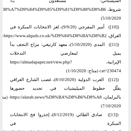
السيستاني: مستعدون بـ5
5/10/2020)
([10]) أمير المفرجي (9/9/20)، لغز الانتخابات المبكرة في
العراق، https://www.alquds.co.uk/%D9%84%D8%BA%D8%B2- (متاح:9/10/2020)
([11]) المدى (5/10/2020)، معهد كارنيغي: مزاج النجف بدأ
يميل لمعارضي التدخلات
الإيرانية، https://almadapaper.net/view.php?
cat=230474 (متاح: 1/10/2020)
([12]) العرب الدولیة (8/10/2020)، غضب الشارع العراقي
يقلّل حظوظ الميليشيات في تجديد حضورها
بالبرلمان، ://alarab.news/%D8%BA%D8%B6%D8%A8
7/10/2020)
([13]) صادق الطائي (8/12/2019)، إحذروا فخ الانتخابات
المبكرة في