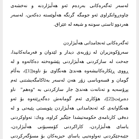
لەسەر ئەگەرەكانی بەردەم ئەو هەڵبژاردنە و نەخشەی
چاوەڕوانكراوی ئەو جومگە گرنگە هەڵوێستە دەكەین، لەسەر
هەردوو ئاستی سوننە و شیعە لە عێراق.
ئەگەرەكانی ئەنجامدانی هەڵبژاردن
سەرۆكوەزیران لە زۆربەی دیدار و لێدوان و فەرمانەكانیدا،
جەخت لە سازكردنی هەڵبژاردنی پێشوەختە دەكاتەوە و لە
ڕووی ڕێكارەكانیشەوە هەندێ هەنگاوی بۆ ناوە([1])، بەڵام
گومان و قسەوباسی زۆر هەن لەسەر بەئاكامگەیشتنی ئەم
پڕۆسەیە و تەنانەت هەندێ جار سازكردنی بە “وەهم” ناو
دەبرێت([2])، هۆكاری ئەم گومانەش دەگەڕێتەوە بۆ ئەو
هەنگاوانەی كە ئەنجامدانی هەڵبژاردن پێویستی پێیەتی و لە
دەقی كارنامەی حكومەتیشدا جێگیر كراوە، وەك: تەواوكردنی
یاسای هەڵبژاردن، كاراكردنی كۆمسیۆنی هەڵبژاردن،
جێبەجێكردنی تەواوەتیی یاسای حیزبەكان بۆ مسۆگەركردنی