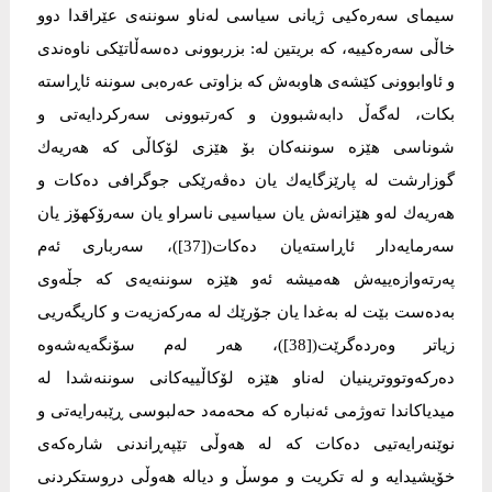
سیمای سەرەكیی ژیانی سیاسی لەناو سوننەی عێراقدا دوو
خاڵی سەرەكییە، كە بریتین لە: بزربوونی دەسەڵاتێكی ناوەندی
و ئاوابوونی كێشەی هاوبەش كە بزاوتی عەرەبی سوننە ئاڕاستە
بكات، لەگەڵ دابەشبوون و كەرتبوونی سەركردایەتی و
شوناسی هێزە سوننەكان بۆ هێزی لۆكاڵی كە هەریەك
گوزارشت لە پارێزگایەك یان دەڤەرێكی جوگرافی دەكات و
هەریەك لەو هێزانەش یان سیاسیی ناسراو یان سەرۆكهۆز یان
سەرمایەدار ئاڕاستەیان دەكات([37])، سەرباری ئەم
پەرتەوازەییەش هەمیشە ئەو هێزە سوننەیەی كە جڵەوی
بەدەست بێت لە بەغدا یان جۆرێك لە مەركەزیەت و كاریگەریی
زیاتر وەردەگرێت([38])، هەر لەم سۆنگەیەشەوە
دەركەوتووترینیان لەناو هێزە لۆكاڵییەكانی سوننەشدا لە
میدیاكاندا تەوژمی ئەنبارە كە محەمەد حەلبوسی ڕێبەرایەتی و
نوێنەرایەتیی دەكات كە لە هەوڵی تێپەڕاندنی شارەكەی
خۆیشیدایە و لە تكریت و موسڵ و دیالە هەوڵی دروستكردنی