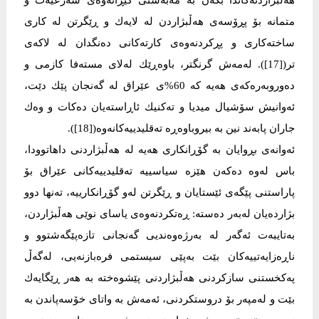
هەڵبژاردنەكاندا بكەن بە مەبەستی گێڕانەوەی شەرعیەت و
متمانە بۆ پڕۆسەی هەڵبژاردن لە لایەك و ڕێگرتن لە كاری
ساختەكاری و پڕكردنەوەی كارتەكانی دەنگدان لە لاكەی
تر([17]). لەمەش گرنگتر، باوەڕێك لەلای مستەفا كازمی و
دەوروبەرەكەی هەیە كە 60%ی عێراق لە گەنجان پێك دێت،
ئەوانیش سۆشیال میدیا و تەكنیك ئاڕاستەیان دەكات و وەك
جاران پابەند نین بە بیروباوەڕە تەقلیدییەكانەوە([18]).
ئەوانەی بڕوایان بە گۆڕانكاری هەیە لە هەڵبژاردنی داهاتوودا،
باس لەوە دەكەن هێزە سیاسییە تەقلیدییەكانی عێراق بۆ
پاراستنی پێگەی ئێستایان و ڕێگرتن لەو گۆڕانكارییە، تەنها دوو
بژاردەیان لەبەر دەستە: ڕەتكردنەوەی یاسای نوێی هەڵبژاردن،
بەتایبەت ئەگەر لە بەرژەوەندیی گەنجانی تازەپێگەشتوو و
ناڕەزایەتییەكان بێت بەپێی سیستمی فرەبازنەیی، لەگەڵ
پەكخستنی سازكردنی هەڵبژاردنی پێشوەختە بە هەر ڕێگایەك
بێت و لەمپەر بۆ دروستكردنی، ئەمەش بە واتای خۆسەپاندن بە