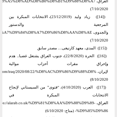
7/10/2020)
([14]) زیاد ولید (23/12/2019)، الانتخابات المبكرة بين
المرجعية والدستور
7/10/2020)
([15]) المدى، معهد كارنیغی… مصدر سابق
([16]) الحرة (22/8/2020)، جنوب العراق يشتعل غضبا.. هدم
وإحراق مقرات أحزاب موالية
8/10/2020)
([17]) العرب (4/10/2020)، “فتوى” من السيستاني لإنجاح
الانتخابات المبكرة في
العراق، https://alarab.co.uk/%D9%81%D8%AA%D9%88%D9%89
%D9%85%D9%86- (متاح: 6/10/2020)