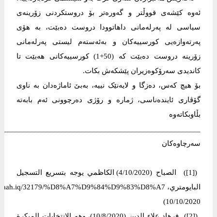
ئەوە كێشەی قووڵتر و گەورەتر بۆ دروستكردنی زۆرینەی
سیاسی لە پەرلەمانی داهاتوودا دروست دەبێت، بە هۆی
پەرتەوازەیی كورسییەكان و بەئەستەم لیستی پەرلەمانی
زۆرینە دروست دەبێت كە (50+1) كورسییەكانی هەبێت تا
كاندیدی سەرۆكوەزیران پێشكەش بكات.
بۆ ھیچ کەس، دەزگا و لایەنێک نییە، بەبێ ئاماژەدان بە ناوی
گۆڤاری ئایندەناسی، ژمارە و رۆژی دەرچوونی ئەم بابەتە
بڵاوبکاتەوە
____________________________________________________
سه‌رچاوه‌كان
([1]) الصباح (4/10/2020) الكاظمي يوجه بتسريع التسجيل
10/10/2020)
([2]) فرهاد علاء الدین (10/8/2020)، وهم الانتخابات المبكرة