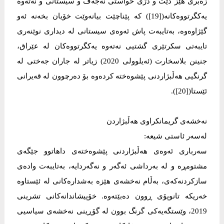
زەبری هێز دێت و دژی خواستی نەجەف و سیستانی و نەتەوە
یەكگرتووەكانە([19]) كە پێناچێت بیانەوێت خۆیان بخەنە ئەو
گێژاوەوە، بەتایبەت پاش ئەوەی سیستانی لە دیداری نوێنەری
تایبەتی سكرتێری گشتیی نەتەوە یەكگرتووەكان لە عێراق،
جنینن بلاسخارت (ئەیلوولی 2020) زیاتر لە جاران جەختی لە
گرنگیی هەڵبژاردنی پێشوەختە كردەوە بۆ دەرچوون لە قەیرانی
ئێستا([20]).
نەخشەی گریمانكراوی هەڵبژاردن
لەسەر ئاستی شیعە:
سەرباری ئەوەی هەڵبژاردنی پێشوەختەی داهاتوو جێگەی
مشتومڕە و لە بەرداشی ئەگەر و نەگەردایە، بەتایبەت وادەی
سازكردنەكەی، بەڵام نەخشەی هێزە بەشدارەكانی لە ئێستاوە
خەریكە تانوپۆی ڕوون دەبێتەوە. خۆپیشاندانەكانی تشرینی
2019، وێستگەیەكی گرنگ بوون لە گۆڕینی نەخشەی سیاسیی