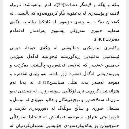
بنكە و پێگە و لایەنگر دەدات([39])، لەم میانەیەشدا ناوبراو
لافیتە و پۆستەری لە بەعقوبە بڵاو كردووەتەوە كە پاڵپشتی لە
گەنجان دەكات بە وێنەی خۆیەوە، لە كاتێكدا دیالە بە پێگەی
سەلیم جبوری سەرۆكی پێشووی پەرلەمان لەقەڵەم
دەدرێت([40]).
ڕكابەری سەرەكیی حەلبوسی لە پێگەی خۆیدا، حیزبی
ئیسلامیی تەقلیدیی ڕەگوڕیشە ئیخوانییە لەگەڵ تەوژمی
خەمیس خەنجەر كە لەلایەن ئەنقەرەوە پاڵپشتی دەكرێت و
پەیوەندییشی لەگەڵ قەتەردا زۆر باشە، بەو پێیەی ئەنقەرە و
دەوحە لەسەر یەك هێڵی سیاسین([41]). لە پەنا ئەم
هێزانەشدا، گرووپی تری لۆكاڵیی سوننە زۆرن، لە چەشنی ئەبو
مازن لە سەلاحەدین و نوجێفییەكان و خالید عوبێدی لە موسڵ و
مشعان جبوری و ساڵح موتڵەگ لە دەوروبەری تكریت و
ناوەڕاستی عێراق، سەرجەم ئەمانەش لە ئێستادا سەرقاڵی
جموجووڵن بۆ یەكلاییكردنەوەی چۆنیەتیی بەشداریكردنیان لە