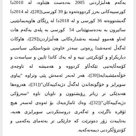
یەكەم هەڵبژاردنی 2005 بەدەست هێناوە، لە 2010دا
كورسییەكانی بەرز كردووەتەوە بۆ 39 كورسی([28])، لە 2014دا
گەیشتووەتە 36 كورسی و لە 2018دا لە ڕێگای هاوپەیمانێتیی
سائیرون بە بەدەستهێنانی 54 كورسی بە پلەی یەكەم هات
لەناو هەموو لیستە بەشدارەكانی هەڵبژاردن([29])، هاوكات
لەگەڵ ئەمەشدا ڕەوتی سەدر خاوەن شوناسێكی سیاسیی
دیاریكراو و كۆنكرێتی نییە و لە یەك كاتدا ئایین و سیاسەت و
كۆمەڵایەتیی تێكەڵاو كردووە و هەمیشە لە ناوچەی
خۆڵەمێشیدایە([30])، هەر لەبەر ئەمەش پێی وتراوە “پیاوی
سوپرایز و خۆگونجاندن لەگەڵ دژیەكییەكان”([31])، هەروەها
هەندێكی تر زیاتر ڕۆیشتوون و ناویان ناوە “سەرۆكی
دژیەكییەكان”([32])، وەك ئاماژەیەك بۆ ئەوەی لەسەر هیچ
ئۆقرە ناگرێت و ئەگەری دروستكردنی سوپرایزی هەیە،
بەتایبەت زۆر دەوترێت كە جارێكی تر بەتەمای یەكەمی و
كۆنترۆڵكردنی دیمەنەكەیە.