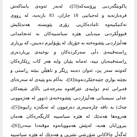
پاكوبێگەردیی پڕۆسەكە([3])، لەبەر ئەوەی یاساكەش
فرەبازنەیە و لەجیاتیی 18 جاران، 83 بازنەیە، لە ڕووی
تەكنیكییەوە ئامادەكاریی زۆری پێویستە. هەندێكیش
قبووڵكردنی میدیایی هێزە سیاسییەكان بە ئەنجامدانی
هەڵبژاردنی پێشوەختە بە جۆرێك لە پۆپۆلیزم دەبینن، كە بڕیاری
ڕاستەقینەی دڵی سەركردەكان و نوخبەی بڕیاردەری
ڕاستەقینەیان نییە، ئەمانە پێیان وایە هەر كات ڕێكارەكان
كەوتنە سەر پێ، ئەوان دەبنە ڕێگر و ناهێڵن ببێتە ڕاستی و
بچێتە بواری جێبەجێكردنەوە([4])، بەڵام بەو پێیەی لە سەرەتای
قەیرانی ئەم دواییەی عێراقەوە مەرجەعی باڵای شیعەكان
عەلی سیستانی هەڵبژاردنی پێشوەختەی (دوور لە هەژموونی
چەك) بە تاقە چارەسەری دەرچوون لە تەنگەژە زانیوە([5])،
هەروەها هەندێك لە هێزە سیاسییە كاریگەرەكان هەمان
بیروڕایان هەیە، لەپێش هەموویانەوە موقتەدا سەدر([6])،
لەگەڵ چالاكانی شۆڕشی تشرین و هەندێك لە هێزە سیاسییە