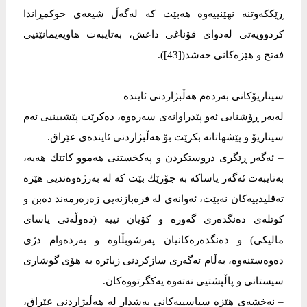
ڕێككەوتنە نهێنییەوە هەبێت كە لەگەڵ شیعەی حوكمڕاندا
كردوویەتی لەدوای قۆناغی داعش، بەتایبەت هاوپەیمانێتیی
فەتح و هێزەكانی حەشد([43]).
سیناریۆكانی بەردەم هەڵبژاردنی ئایندە
لەبەر ڕۆشنایی ئەو پێدراوانەی سەرەوە، دەكرێت پێشبینیی ئەم
سیناریۆ و پێشهاتانە بكرێت بۆ هەڵبژاردنی ئایندەی عێراق.
– ئەگەر ڕێگری دروستكردن و پەكخستنی هەموو كاتێك هەیە،
بەتایبەت ئەگەر یاساكە بە جۆرێك بێت كە لە بەرژەوەندیی هێزە
تەقلیدییەكان نەبێت، ئەوانەی لە فرەبازنەیی زەرەرمەند دەبن و
كوتلەی دەنگدەری گەورە و كۆیان نییە (دەوڵەتی یاسای
مالیكی) و دەنگدەرەكانیان پەرشوبڵاوە و بەردەوام دژی
دەوەستنەوە، بەڵام ئەگەری سازكردنی زیاترە بە هۆی گوشاری
سیستانی و پاڵپشتیی نەتەوە یەكگرتووەكان.
– نەخشەی هێزە سیاسییەكانی بەشدار لە هەڵبژاردنی عێراق،