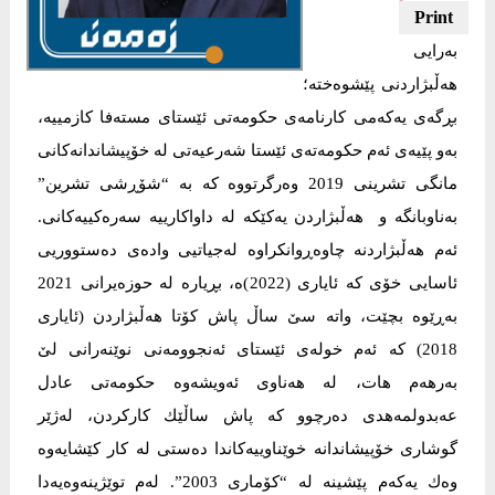
بەرایی
هەڵبژاردنی پێشوەختە؛
بڕگەی یەكەمی كارنامەی حكومەتی ئێستای مستەفا كازمییە،
بەو پێیەی ئەم حكومەتەی ئێستا شەرعیەتی لە خۆپیشاندانەكانی
مانگی تشرینی 2019 وەرگرتووە كە بە “شۆڕشی تشرین”
بەناوبانگە و هەڵبژاردن یەكێكە لە داواكارییە سەرەكییەكانی.
ئەم هەڵبژاردنە چاوەڕوانكراوە لەجیاتیی وادەی دەستووریی
ئاسایی خۆی كە ئایاری (2022)ە، بڕیارە لە حوزەیرانی 2021
بەڕێوە بچێت، واتە سێ ساڵ پاش كۆتا هەڵبژاردن (ئایاری
2018) كە ئەم خولەی ئێستای ئەنجوومەنی نوێنەرانی لێ
بەرهەم هات، لە هەناوی ئەویشەوە حكومەتی عادل
عەبدولمەهدی دەرچوو كە پاش ساڵێك كاركردن، لەژێر
گوشاری خۆپیشاندانە خوێناوییەكاندا دەستی لە كار كێشایەوە
وەك یەكەم پێشینە لە “كۆماری 2003”. لەم توێژینەوەیەدا