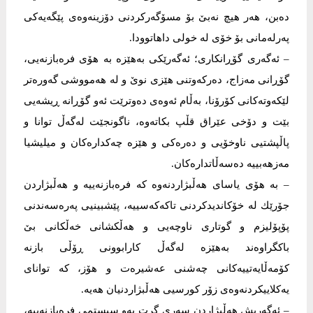
دەبن، هەر هیچ نەبێ بۆ مسۆگەركردنی دۆزینەوەی پێگەیەكی
پەرلەمانی بۆ خۆی لە خولی داهاتوودا.
– ئەگەری گۆڕانكاری؛ ئەگەرێكی بەهێزە بە هۆی فرەبازنەیی،
گۆڕانی مەزاج، دەركەوتنی هێزی نوێ و لە هەمووشی گەورەتر
لێكەوتەكانی كۆرۆنا، بەڵام ئەوەی دەوترێت ئەو گۆڕانە ڕیشەیی
بێت و دۆخی عێراق قڵپ بكاتەوە، ناگونجێت لەگەڵ توانا و
پاڵپشتیی ناوخۆیی و دەرەكی و هێزە چەكدارەكان و میلیشیا
مەزهەبییە دەسەڵاتدارەكان.
– بە هۆی یاسای هەڵبژاردنەوە كە فرەبازنەییە و هەڵبژاردن
جۆرێك لە خۆكاندیدكردنی تاكەكەسییە، پێشبینیی پەرەسەندنی
پۆپۆلیزم و گوتاری ناوچەیی و هەڵكشانی خەڵكانی بێ
باكگراوەند بەهێزە لەگەڵ كارابوونی ڕۆڵی بازنە
كۆمەڵایەتییەكانی چەشنی عەشیرەت و هۆز، كە توانای
یەكلاییكردنەوەی زۆر كورسیی هەڵبژاردنیان هەیە.
– ئەگەریش هەڵبژاردن سەری گرت بەو سیستمی فرەبازنەییە،