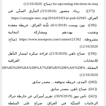
for-upcoming-elections-in-iraq (متاح: 12/10/2020)
([37]) ريناد منصور (3/3/2016), المأزق السنَّي في
العراق، https://carnegie-mec.org/2016/03/03/ar-pub-62945
([38]) نون بوست (6/1/2018)، سُّنة العراق.. خريطة معقدة
وتفتيت يهددهم ومشاركة انتخابية
مشروطة، https://www.noonpost.com/content/21502 (متاح:
12/10/2020)
([39]) صباح ناهي (21/9/2020)، قراءة مبكرة لمسار التأهل
للانتخابات العراقية
12/10/2020)
([40]) المدى، خریطە متوقعة… مصدر سابق.
([41]) صباح ناهي، مصدر سابق.
([42]) ناس نیوز (30/9/2019)، تقرير أميركي عن خارطة حراك
الزعامات السنّيّة في العراق: صراع على السلطة