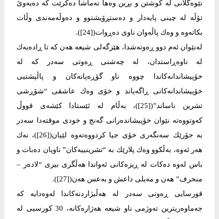
تێوەگلانی لە كوشتن و بڕین وەها تەماشا دەكرێت كە دەیەوێ
تۆڵە لە چینی پایەدار و دەستڕۆیشتوو و دەوڵەمەندی وڵات
بكاتەوە و وەك پاڵەوان ناوی دەڕوات([24]).
لەنێوان ئەم دوو ڕەوتەشدا، هێزگەلی شیعە هەن كە تا ڕادەیەك
لە ناوەڕاستدان، لە چەشنی ڕەوتی سەدر كە لە
خۆپیشاندانەكاندا چووە ناو گۆڕەپانەكان و پاڵپشتیی
خۆپیشاندانەكانی ڕاگەیاند و خۆی وەك عاشقی “شۆڕشی
تشرین ناساند”([25])، بەڵام لە ئێستادا كێشەی قووڵ
كەوتووەتە نێوان خۆپیشاندەرانی گەنج و خودی موقتەدا سەدر
بە جۆرێك سەنگەری خۆی جیا كردووەتەوە لێیان([26])، نەك
هەر ئەوە، بەڵكوو وەك پلارێك بە “تشرینییەكان” ناویان دەبات و
باس لەوە دەكات لە ڕیزەكانی ئەواندا هەڵگری بیری “لادەر –
منحرف” هەن و مەیلی داعش و بەعس هەن([27]).
قورسایی ڕەوتی سەدر لە هەڵبژاردنەكاندا لەوەدایە كە
جەماوەریترین تەوژمی ناو شیعە هەژارەكانە، 30 كورسیی لە