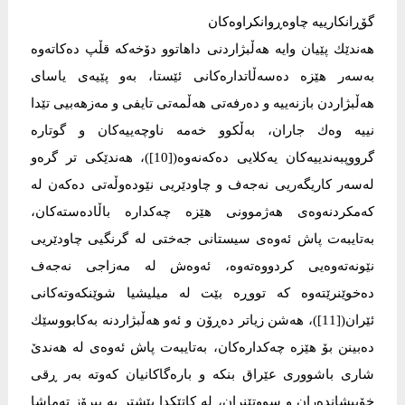
گۆڕانكارییە چاوەڕوانكراوەكان
هەندێك پێیان وایە هەڵبژاردنی داهاتوو دۆخەكە قڵپ دەكاتەوە
بەسەر هێزە دەسەڵاتدارەكانی ئێستا، بەو پێیەی یاسای
هەڵبژاردن بازنەییە و دەرفەتی هەڵمەتی تایفی و مەزهەبیی تێدا
نییە وەك جاران، بەڵكوو خەمە ناوچەییەكان و گوتارە
گرووپبەندییەكان یەكلایی دەكەنەوە([10])، هەندێكی تر گرەو
لەسەر كاریگەریی نەجەف و چاودێریی نێودەوڵەتی دەكەن لە
كەمكردنەوەی هەژموونی هێزە چەكدارە باڵادەستەكان،
بەتایبەت پاش ئەوەی سیستانی جەختی لە گرنگیی چاودێریی
نێونەتەوەیی كردووەتەوە، ئەوەش لە مەزاجی نەجەف
دەخوێنرێتەوە كە تووڕە بێت لە میلیشیا شوێنكەوتەكانی
ئێران([11])، هەشن زیاتر دەڕۆن و ئەو هەڵبژاردنە بەكابووسێك
دەبینن بۆ هێزە چەكدارەكان، بەتایبەت پاش ئەوەی لە هەندێ
شاری باشووری عێراق بنكە و بارەگاكانیان كەوتە بەر ڕقی
خۆپیشاندەران و سووتێنران، لە كاتێكدا پێشتر بە پیرۆز تەماشا