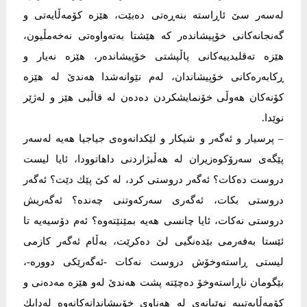
لەسەر سێ ئاڕاستە بنەڕەتی دەبێت، هێزە كۆمەڵایەتی و
گەنجانەكانی خۆپیشاندەر كە هێشتا بەتەواوەتی نەخەمڵیون،
هێزە تەقلیدییەكانی پاڵپشتی خۆپیشاندەر، هێزە نەیار و
ڕكابەرەكانی خۆپیشاندان، لەم نێوانەشدا هەندێ لە هێزە
كۆنەكان هەوڵی خۆنمایشكردن دەدەن لە قاڵبی هێز و لەژێر
نوێدا.
– پرسیار و ئەگەر و شیكار و لێكدانەوەی جیاجیا هەیە لەسەر
پێگەی سەرۆكوەزیران لە هەڵبژاردنی داهاتوودا، ئایا لیست
دروست دەكات؟ ئەگەر دروستی كرد، لە كێ پێك دێت؟ ئەگەر
دروستی بكات، ئەگەری سەركەوتنی چەندە؟ ئەگەریش
دروستی نەكات، ئایا چانسی هەیە بمێنێتەوە؟ ئەم دۆسیەیە تا
ئێستا بەفەرمی بێدەنگیی لێ دەكرێت، بەڵام ئەگەر كازمی
لیستی ڕاستەوخۆش دروست نەكات -ئەگەرێكی دوورە-،
بێگومان ناڕاستەوخۆ دەچێتە پشت هەندێ لەو هێزە مەدەنی و
كۆمەڵایەتییە نوێیانەی لە هەناوی خۆپیشاندانەكانەوە لەدایك