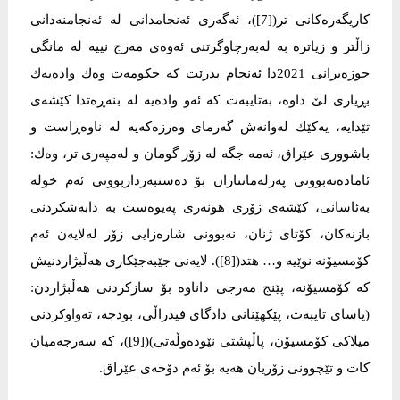
كاریگەرەكانی تر([7])، ئەگەری ئەنجامدانی لە ئەنجامنەدانی
زاڵتر و زیاترە بە لەبەرچاوگرتنی ئەوەی مەرج نییە لە مانگی
حوزەیرانی 2021دا ئەنجام بدرێت كە حكومەت وەك وادەیەك
بڕیاری لێ داوە، بەتایبەت كە ئەو وادەیە لە بنەڕەتدا كێشەی
تێدایە، یەكێك لەوانەش گەرمای وەرزەكەیە لە ناوەڕاست و
باشووری عێراق، ئەمە جگە لە زۆر گومان و لەمپەری تر، وەك:
ئامادەنەبوونی پەرلەمانتاران بۆ دەستبەرداربوونی ئەم خولە
بەئاسانی، كێشەی زۆری هونەری پەیوەست بە دابەشكردنی
بازنەكان، كۆتای ژنان، نەبوونی شارەزایی زۆر لەلایەن ئەم
كۆمسیۆنە نوێیە و… هتد([8]). لایەنی جێبەجێكاری هەڵبژاردنیش
كە كۆمسیۆنە، پێنج مەرجی داناوە بۆ سازكردنی هەڵبژاردن:
(یاسای تایبەت، پێكهێنانی دادگای فیدراڵی، بودجە، تەواوكردنی
میلاكی كۆمسیۆن، پاڵپشتی نێودەوڵەتی)([9])، كە سەرجەمیان
كات و تێچوونی زۆریان هەیە بۆ ئەم دۆخەی عێراق.