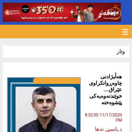
822
وتار
هەڵبژادنی
چاوەڕوانكراوی
عێراق…
خوێندنەوەیەكی
پێشوەختە
11/17/2020 8:32:00
PM
د.یاسین تەها