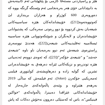
هێز و ڕاسپاردنی مستەفا كازمی بۆ پێكهێنانی ئەم كابینەیەش
بە دانپێدانانی خۆی هەر بەرەنجامی ئەم وێستگە گرنگە بووە كە
دەوروبەری 600 كوژراو و هەزاران برینداری لێ
كەوتووەتەوە([21]). خۆپیشاندانەكان هێزە سیاسییەكانی
شیعەیان بەش كردووە بۆ دوو ڕەوتی سەرەكی، كە پشتیوانانی
خۆپیشاندەران و لایەنگران و شوێنكەوتووانی هێزە سیاسییە
ئیسلامییە تەقلیدییەكانی شیعەن([22])، هەندێ نووسەری
ڕاستڕەوی شیعەش ئەم دوو بەرەیەیان ناو ناوە “شیعەی
حەشد” و “شیعەی جۆكەر”([23])، كە ئەوەی دووەم ئەدەبیاتی
هێزە توندڕەو و نزیكەكانی ئێرانە دەرهەق بە خۆپیشاندەرانی
تشرین كە گوایە زادە و دەرهاویشتەی كولتووری فیلمی
ئەمەریكیی جۆكەرن (Joker)، ئەم فیلمەش كە ساڵی 2019
بەرهەم هێنراوە و وێنەی پاڵەوانەكەی جاربەجار لە
خۆپیشاندانەكانی عێراقدا دەبینرا، پاڵەوانەكەی “خواكین
فینیكس”ە، باس لە كەسێكی دەروون نەخۆش دەكات كە پاش