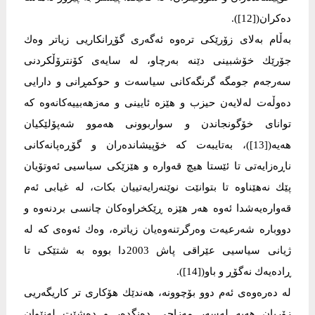
دەكران([12]).
بەڵام بەلای زۆرێكی ترەوە ئەگەری گۆڕانكاریی زیاتر وەك
جۆرێك خۆشبینی دێنە بەرچاو، لە سایەی كۆنترۆڵكردنی
سەرجەم جومگە گرنگەكانی سیاسەت و حوكمڕانی و دارایی
دەوڵەت لەلایەن حیزب و هێزە ئایینی و مەزهەبییەكانەوە كە
توانای خۆگونجاندن و سواربوونی هەموو شەپۆلێكیان
هەیە([13])، بەتایبەت كە خۆپیشاندەران و گۆڕەپانەكانی
ناڕەزایەتی تا ئێستا هیچ قەوارە و هێزێكی سیاسیی ئەوتۆیان
پێك نەهێناوە تا بتوانێت نوێنەرایەتییان بكات، لە غیابی ئەم
قەوارەیەشدا ئەوە هەر هێزە ڕێكخراوەكان چانسی بردنەوە و
دووبارە شەرعیەت وەرگرتنەوەیان زیاترە، وەك ئەوەی كە لە
ژیانی سیاسیی عێراقی پاش 2003دا بووە بە شتێكی تا
ڕادەیەك نەگۆڕ و باو([14]).
لە دەرەوەی ئەم دوو بۆچوونە، هەندێك هۆكاری تر كاریگەریی
زۆریان هەیە لەسەر مەزاجی دەنگدەر و دەشێت لەنێوان