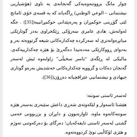
چوار مانگ بزووتنەوەیەكی گەنجانەی بە ناوی (هۆشیاریی
نیشتمانی – الوعي الوطني) ڕاگەیاند كە بە قسەی خۆی ئامانج
لێی گۆڕینی حوكمڕان و پەرەپێدانی حوكمڕانییە([35]) . جگە
لەوانەش، هادی عامری سەرۆكی ڕێكخراوی بەدر گوتارێكی
میانڕەوانەتری لە سەركردە چەكدارەكانی شیعە گرتووەتە بەر و
بەدوای ڕووكارێكی مەدەنیدا دەگەڕێ بۆ هێزە چەكدارییەكەی.
ماليكى لە ڕێگەی “یاسر سخیڵی” زاوایەوە ئیش لەسەر
گەنجان دەكات و گرووپە چەكدارەكانی حەشدیش بەرەو گوتاری
جیهادی و نیشتمانیی عێراقچیانە دەڕۆن([36]).
لەسەر ئاستی سوننە:
هێشتا ئاسەوار و لێكەوتەی شەڕی داعش سێبەری بەسەر هێزە
سوننەكانەوە ماوە، ئاوارەبوون و دابڕان و بزربوونی خەمی
گشتی لەسەر ئاستی تایفەكەیان؛ دەرگای بۆ دەركەوتنی تەوژم
و هێزی لۆكاڵیی نوێ كردووەتەوە.