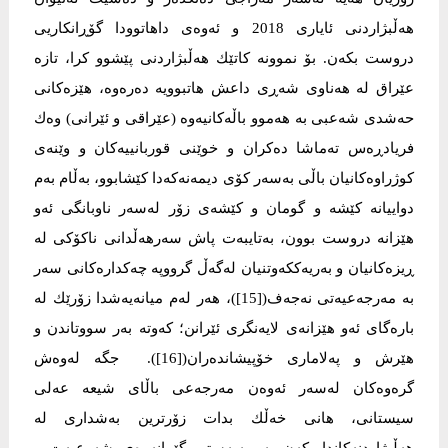
هەڵبژاردنی ئایاری 2018 و ئەوەی داهاتوودا گۆڕانكاریی
دروست بكەن. بۆ نموونە كاتێك هەڵبژاردنی پێشوو كرا، تازە
عێراق لە هەناوی شەڕی داعش هاتبوویە دەرەوە، هێزەكانی
حەشدی شەعبی بە هەموو باڵەكانیەوە (عێراقی و ئێرانی) وەك
فریادڕەس تەماشا دەكران و خوێنی قوربانییەكان و وێنەی
كوژراوەكانیان باڵی بەسەر كۆی دیمەنەكەدا كێشابوو، بەڵام بەم
دواییانە كێشە و گومان و كێشەی زۆر لەسەر ناوبانگی ئەو
هێزانە دروست بوون، بەتایبەت پاش سەرهەڵدانی ناكۆكی لە
ڕیزەكانیان و بەریەككەوتنیان لەگەڵ گرووپە چەكدارەكانی سەر
بە مەرجەعیەتی نەجەف([15])، هەر لەم میانەیەشدا زۆرێك لە
بارەگای ئەو هێزانەی لایەنگری ئێرانن؛ كەوتە بەر سووتاندن و
هێرش و پەلاماری خۆپیشاندەران([16]). جگە لەوەش
گرەوەكان لەسەر ئەوەن مەرجەعی باڵای شیعە عەلی
سیستانی، هانی خەڵك بدات زۆرترین بەشداری لە