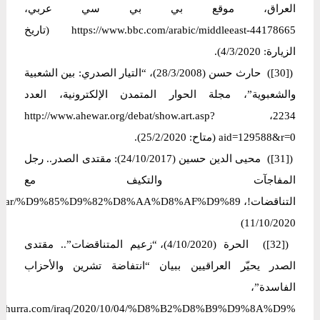
العراق، موقع بي بي سي عربي،
https://www.bbc.com/arabic/middleeast-44178665 (تاريخ
الزيارة: 4/3/2020).
([30]) حارث حسن (28/3/2008)، “التيار الصدري: بين الشعبية
والشعبوية”، مجلة الحوار المتمدن الإلكترونية، العدد
2234، http://www.ahewar.org/debat/show.art.asp?
aid=129588&r=0 (متاح: 25/2/2020).
([31]) محيى الدين حسين (24/10/2017): مقتدى الصدر.. رجل
المفاجآت والتكيف مع
11/10/2020)
([32]) الحرة (4/10/2020)، “زعيم المتناقضات”.. مقتدى
الصدر يحيّر العراقيين ببيان “انتفاضة تشرين والأحزاب
الفاسدة”،
w.alhurra.com/iraq/2020/10/04/%D8%B2%D8%B9%D9%8A%D9%