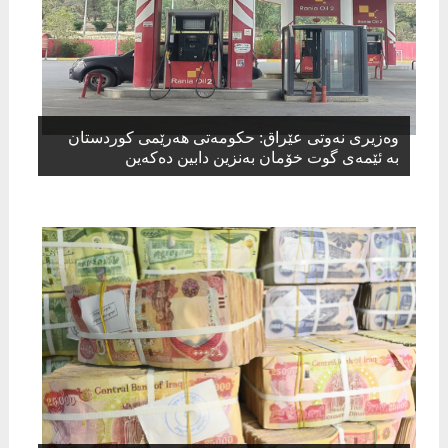
وەزیرى نەوتى عێراق: حکومەتى هەرێمى کوردستان
بە ئێمەى گوت خۆمان بەنزین دابین دەکەین