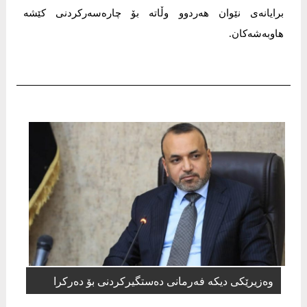
برایانەی نێوان هەردوو وڵاتە بۆ چارەسەرکردنی کێشە
هاوبەشەکان.
وەزیرێکی دیکە فەرمانی دەستگیرکردنی بۆ دەرکرا