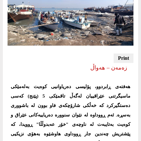
زەمەن – هەواڵ
هەفتەی ڕابردوو، پۆلیسی دەریاوانیی کوەیت بەلەمێکی
ماسیگرتنی عێراقییان لەگەڵ تاقمێکی 5 (پێنج) کەسی
دەستگیرکرد کە خەڵکی شارۆچکەی فاو بوون لە باشووری
بەسڕە. ئەم ڕووداوە لە نێوان سنوورە دەریاییەکانی عێراق و
کوەیت بەتایبەت لە ناوچەی "خۆر عەبدوڵڵا" ڕوویدا، کە
پێشتریش چەندین جار ڕووداوی هاوشێوە بەهۆی نزیکیی