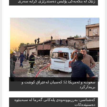
ژنێک لە بنکەیەکی پۆلیس دەستدرێژی کرایە سەری
سعودیە و ئەمریكا 52 كەسیان لەعێراق كوشت و
برینداركرد
کەشناسی: بەرزبوونەوەی پلەکانی گەرما لە سبەینێوە
دەستپێدەکات