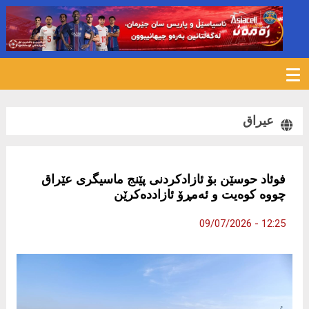
126
عیراق
فوئاد حوسێن بۆ ئازادكردنی پێنج ماسیگری عێراق
چووە كوەیت و ئەمڕۆ ئازاددەكرێن
12:25 - 09/07/2026