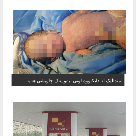
منداڵێک لە دایکبووە لوتی نیەو یەک چاویشی هەیە