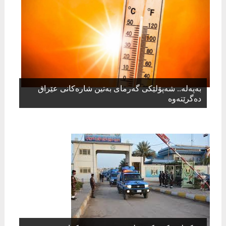
بەپەلە.. شەپۆلێکی گەرمای بەتین شارەکانی عێراق
دەگرێتەوە