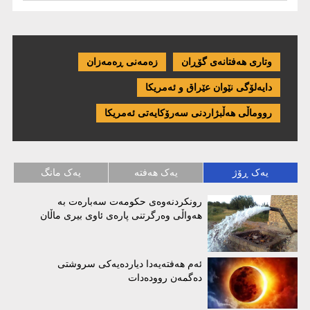
وتاری هەفتانەی گۆڕان
زەمەنی ڕەمەزان
دایەلۆگی نێوان عێراق و ئەمریكا
رووماڵی هەڵبژاردنی سەرۆکایەتی ئەمریکا
یەک ڕۆژ
یەک هەفتە
یەک مانگ
رونکردنەوەی حکومەت سەبارەت بە
هەواڵی وەرگرتنی پارەی ئاوی بیری ماڵان
ئەم هەفتەیەدا دیاردەیەکی سروشتی
دەگمەن روودەدات