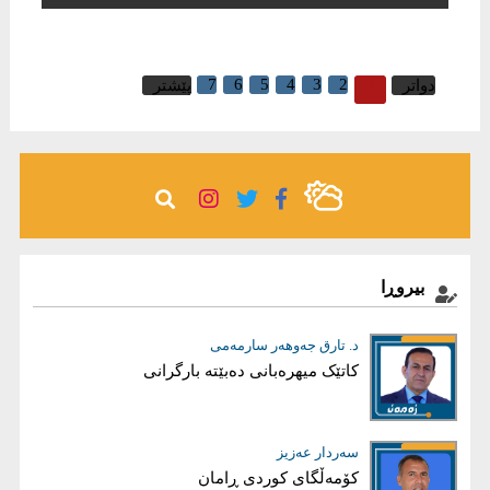
7
6
5
4
3
2
1
دواتر
پێشتر
بیروڕا
ئاری محەمەد هەرسین
د. تارق جەوهەر سارمەمى
خەونێکم هەیە
کاتێک میهرەبانی دەبێتە بارگرانی
سەردار عەزیز
بڵند دلێر شاوەیس
کۆمەڵگای کوردی ڕامان
قەیرانی دارایی عێراق، کەمی داهات