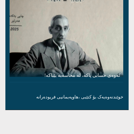
ئەوەی حسابی پاکە، لە محاسەبە بێباکە!
خوێندنەوەیەک بۆ کتێبی ،هاوپەیمانیی فریودەرانە