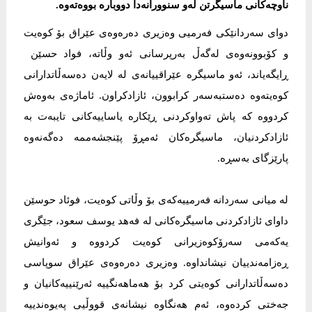
ناوچەکانی ماسیگرتن لەو سنوورانەدا دووبارە بووەتەوە.
دوای سەردانێکی فەرمیی وەزیری دەرەوەی عێراق بۆ کوەیت
و کۆبوونەوەی لەگەڵ بەرپرسانی ئەو وڵاتە، فواد حسێن
ڕایگەیاند، ئەو ماسیگرە عێراقییانەی لە لایەن دەسەڵاتدارانی
کوەیتەوە دەستبەسەر کرابوون، ئازادکراون. ئاماژەی بەوەش
کردووە کە پاش تەواوکردنی ڕێکارە یاساییەکانی تایبەت بە
ئازادکردنیان، ماسیگرەکان ئەمڕۆ پێنجشەممە دەگەنەوە
پارێزگای بەسڕە.
لە میانی سەردانە فەرمییەکەی بۆ وڵاتی کوەیت، فوئاد حوسێن
داوای ئازادکردنی ماسیگرەکانی لە فەهد یوسف سعود، جێگری
یەکەمی سەرۆکوەزیرانی کوەیت کردووە و ئەوانیش
ڕەزامەندییان نیشانداوە. وەزیری دەرەوەی عێراق سوپاسی
دەسەڵاتدارانی کوەیتی کرد بۆ هەماهەنگییە ئەرێنییەکانیان و
جەختی کردەوە، ئەم هەنگاوە نیشانەی قووڵیی پەیوەندییە