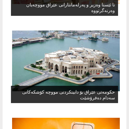
تا ئێستا وەزیر و پەرلەمانتارانی عێراق مووچەیان
وەرنەگرتووە
حکومەتی عێراق بۆ دابینکردنی مووچە کۆشکەکانی
سەدام دەفرۆشێت