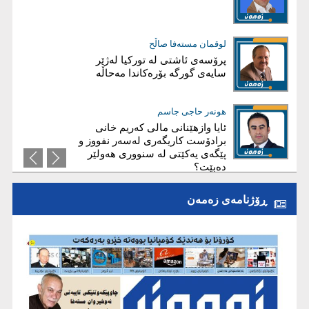
یان گەندەڵی؟
فارس نەورۆڵی
لوقمان مستەفا صاڵح
شەڕ لەسەر هیچ!
پرۆسەی ئاشتی لە توركیا لەژێر
سایەی گورگە بۆرەكاندا مەحاڵە
ئاریز عەبدوڵا
هونەر حاجی جاسم
ئايا چۆن هەرێم دەڕوخێ؟
ئایا وازهێنانی مالی کەریم‌ خانی
برادۆست کاریگەری لەسەر نفووز و
پێگەی یەکێتی لە سنووری هەولێر
دەبێت؟
ڕۆژنامەی زەمەن