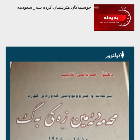
حوسییەکان هێرشییان کردە سەر سعودییە
کولتوور