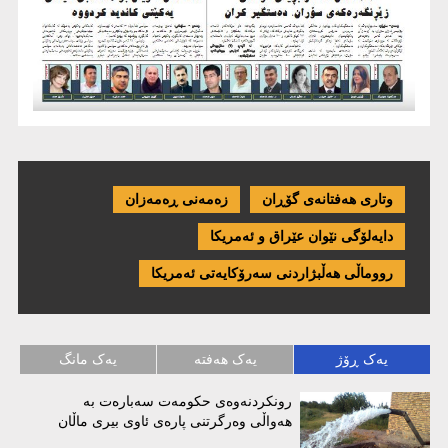
وتاری هەفتانەی گۆڕان
زەمەنی ڕەمەزان
دایەلۆگی نێوان عێراق و ئەمریكا
رووماڵی هەڵبژاردنی سەرۆکایەتی ئەمریکا
یەک ڕۆژ
یەک هەفتە
یەک مانگ
رونکردنەوەی حکومەت سەبارەت بە
هەواڵی وەرگرتنی پارەی ئاوی بیری ماڵان