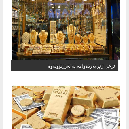
نرخی زێڕ بەردەوامە لە بەرزبوونەوە