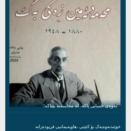
ئەوەی حسابی پاکە، لە محاسەبە بێباکە!
خوێندنەوەیەک بۆ کتێبی ،هاوپەیمانیی فریودەرانە