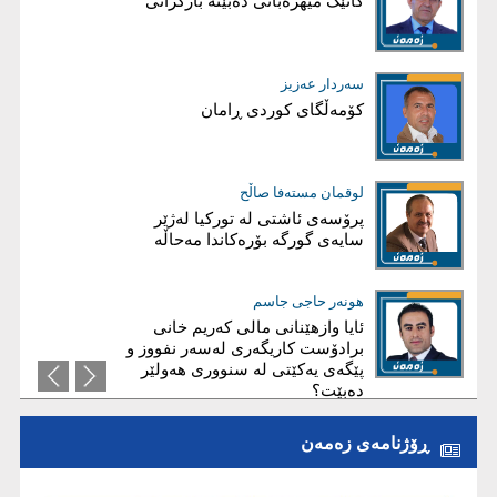
خەونێکم هەیە
کاتێک میهرەبانی دەبێتە بارگرانی
سەردار عەزیز
بڵند دلێر شاوەیس
کۆمەڵگای کوردی ڕامان
قەیرانی دارایی عێراق، کەمی داهات
یان گەندەڵی؟
فارس نەورۆڵی
لوقمان مستەفا صاڵح
شەڕ لەسەر هیچ!
پرۆسەی ئاشتی لە توركیا لەژێر
سایەی گورگە بۆرەكاندا مەحاڵە
ئاریز عەبدوڵا
هونەر حاجی جاسم
ئايا چۆن هەرێم دەڕوخێ؟
ئایا وازهێنانی مالی کەریم‌ خانی
برادۆست کاریگەری لەسەر نفووز و
پێگەی یەکێتی لە سنووری هەولێر
دەبێت؟
ڕۆژنامەی زەمەن