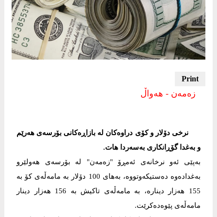
زەمەن - هەواڵ
نرخی دۆلار و کۆی دراوەکان لە بازاڕەکانی بۆرسەی هەرێم
و بەغدا گۆڕانكاری به‌سه‌ردا هات.
بەپێی ئەو نرخانەی ئەمڕۆ "زەمەن" لە بۆرسەی هەولێرو
بەغدادەوە دەستیكەوتووە، بەهای 100 دۆلار بە مامەڵەی كۆ بە
155 هەزار دینارە، بە مامەڵەی تاکیش بە 156 هەزار دینار
مامەڵەی پێوەدەکرێت.