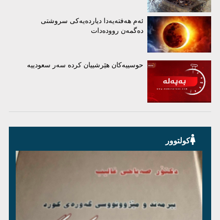
ئەم هەفتەیەدا دیاردەیەکی سروشتی
دەگمەن روودەدات
حوسییەکان هێرشییان کردە سەر سعودییە
کولتوور