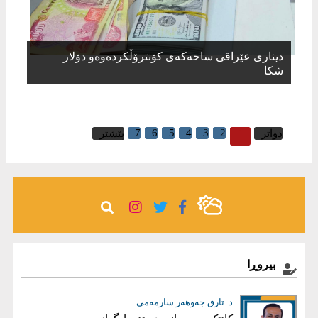
دیناری عێراقی ساحەكەی كۆنترۆڵكردەوەو دۆلار
شكا
7
6
5
4
3
2
1
دواتر
پێشتر
بیروڕا
ئاری محەمەد هەرسین
د. تارق جەوهەر سارمەمى