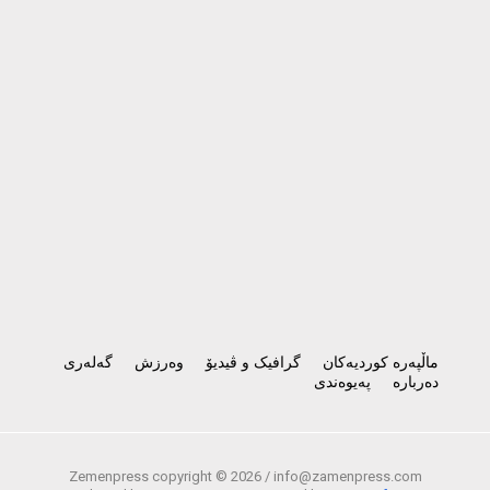
ماڵپەرە کوردیەکان
گرافیک و ڤیدیۆ
وەرزش
گەلەری
دەربارە
پەیوەندی
Zemenpress copyright ©
2026 /
info@zamenpress.com