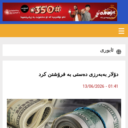
121
ئابوری
دۆلار بەبەرزی دەستی بە فرۆشتن کرد
01:41 - 13/06/2026