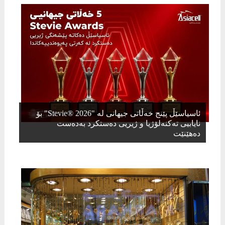
ئاسیاسێڵ پێنج خەڵاتی جیهانی لە "Stevie® 2026" بۆ
نایابیی تەکنەلۆژیا و ژیریی دەستکرد بەدەست
دەهێنێت