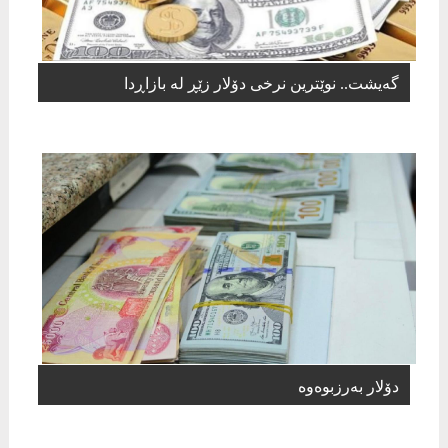
گەیشت.. نوێترین نرخی دۆلار زێڕ لە بازاڕدا
دۆلار بەرزبوەوە