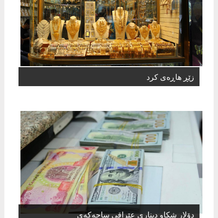
زێڕ هاڕەی کرد
دۆلار شكاو دیناری عێراقی ساحەكەی