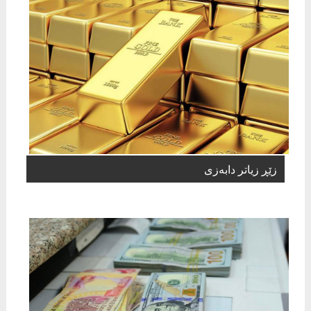
زێڕ زیاتر دابەزی