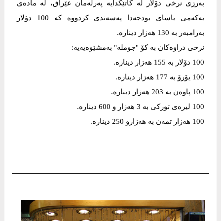
به‌رزی نرخی دۆلار له‌ كاتێكدایه‌ په‌رله‌مان عێراق، له‌ ماده‌ی
یه‌كه‌می یاسای بودجه‌دا په‌سه‌ندى كردووە كه‌ 100 دۆلار
به‌رامبه‌ر به‌ 130 هه‌زار دیناره‌.
نرخی دراوه‌كان بە کۆ "جوملە" بەمشێوەیەیە:
100 دۆلار بە 155 هەزار دینارە.
100 یۆرۆ بە 177 هەزار دینارە.
100 پاوەن بە 203 هه‌زار دینارە.
100 لیره‌ی توركی به‌ 3 هه‌زار و 600 دینارە.
100 هەزار تمەن بە هەزارو 250 دینارە.