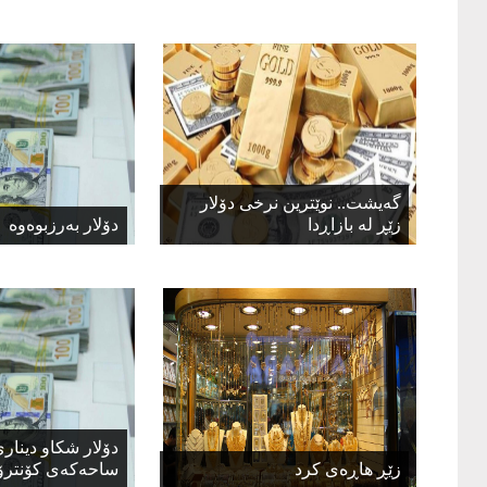
گەیشت.. نوێترین نرخی دۆلار
زێڕ لە بازاڕدا
دۆلار بەرزبوەوە
دۆلار شكاو دینار
زێڕ هاڕەی کرد
ساحەكەی كۆنترۆ