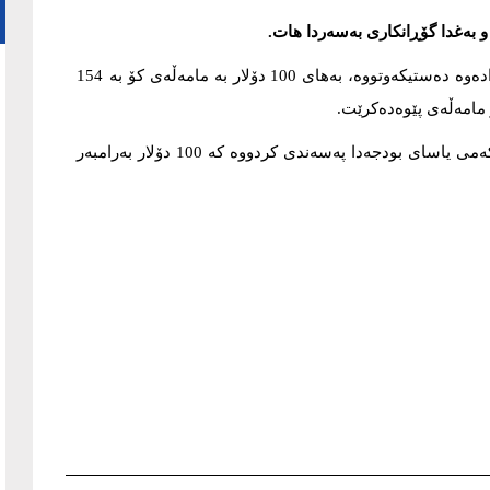
بەغدا گۆڕانكاری به‌سه‌ردا هات.
بەپێی ئەو نرخانەی ئەمڕۆ "زەمەن" لە بۆرسەی هەولێرو بەغدادەوە دەستیكەوتووە، بەهای 100 دۆلار بە مامەڵەی كۆ بە 154
به‌رزی نرخی دۆلار له‌ كاتێكدایه‌ په‌رله‌مان عێراق، له‌ ماده‌ی یه‌كه‌می یاسای بودجه‌دا په‌سه‌ندى كردووە كه‌ 100 دۆلار به‌رامبه‌ر