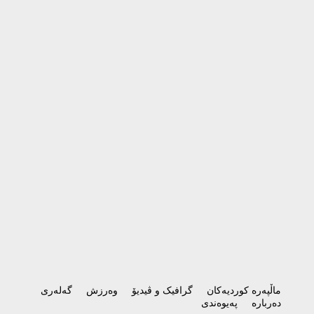
ماڵپەرە کوردیەکان
گرافیک و ڤیدیۆ
وەرزش
گەلەری
دەربارە
پەیوەندی