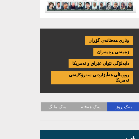
وتاری هەفتانەی گۆڕان
زەمەنی ڕەمەزان
دایەلۆگی نێوان عێراق و ئەمریكا
رووماڵی هەڵبژاردنی سەرۆکایەتی
ئەمریکا
یەک ڕۆژ
یەک هەفتە
یەک مانگ