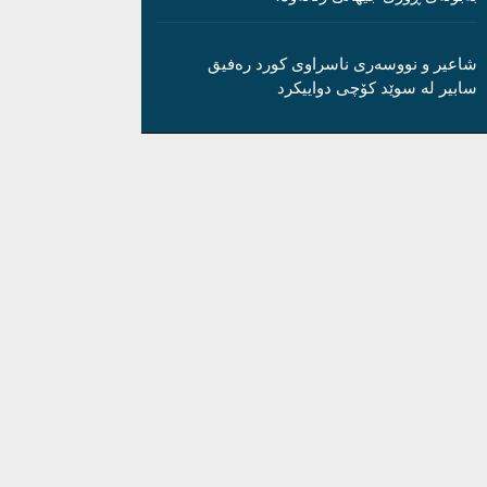
شاعیر و نووسەری ناسراوی کورد رەفیق
سابیر لە سوێد کۆچی دواییکرد