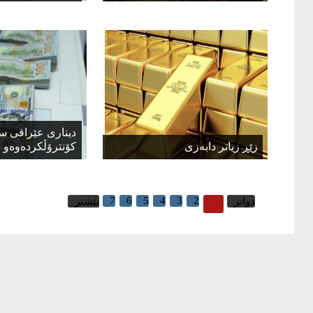
دیناری عێراقی 
زێڕ زیاتر دابەزی
كۆنترۆڵكردەوەو د
7
6
5
4
3
2
1
دواتر
پێشتر