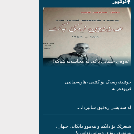
کولتوور
ئەوەی حسابی پاکە، لە محاسەبە بێباکە!
خوێندنەوەیەک بۆ کتێبی ،هاوپەیمانیی
فریودەرانە
لە ستایشی رەفیق سابیردا….
شیعرێک بۆ دایکم و ھەموو دایکانی جیھان،
بەبۆنەی ڕۆژی جیھانی ژنانەوە!