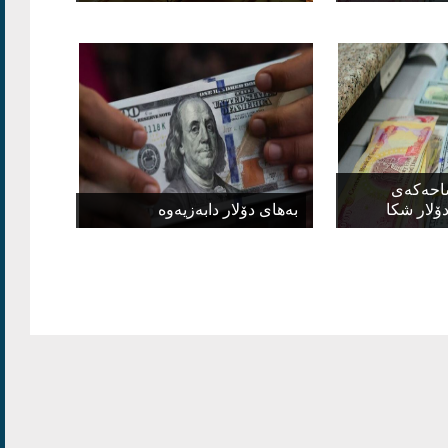
ساحەكەی
ۆلار شكا
بەهای دۆلار دابەزیەوە