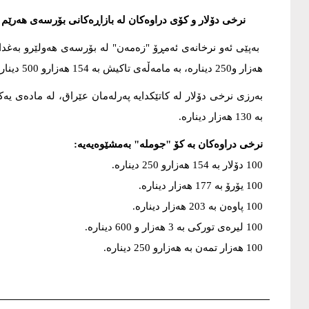
نرخی دۆلار و کۆی دراوەکان لە بازاڕەکانی بۆرسەی هەرێم و 
هەزار و250 دینارە، بە مامەڵەی تاکیش بە 154 هەزارو 500 دینار مامەڵەی پێوەدەکرێت.
به‌ 130 هه‌زار دیناره‌.
نرخی دراوه‌كان بە کۆ "جوملە" بەمشێوەیەیە:
100 دۆلار بە 154 هەزارو 250 دینارە.
100 یۆرۆ بە 177 هەزار دینارە.
100 پاوەن بە 203 هه‌زار دینارە.
100 لیره‌ی توركی به‌ 3 هه‌زار و 600 دینارە.
100 هەزار تمەن بە هەزارو 250 دینارە.