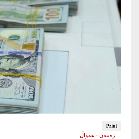
زەمەن - هەواڵ