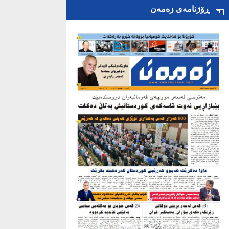
ڕۆژنامەی زەمەن