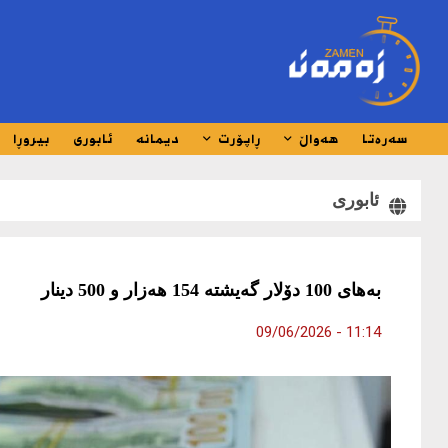
سەرەتا
هەواڵ
ڕاپۆرت
دیمانە
ئابوری
بیروڕا
ئابوری
بەهای 100 دۆلار گەیشتە 154 هەزار و 500 دینار
11:14 - 09/06/2026