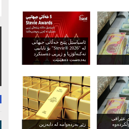
ئاسیاسێڵ پێنج خەڵاتی جیهانی
لە "Stevie® 2026" بۆ نایابیی
تەکنەلۆژیا و ژیریی دەستکرد
بەدەست دەهێنێت
ی عێراقی
ڵكردەوە
زێڕ بەردەوامە لە دابەزین