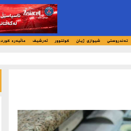
تەندروستی
شیوازی ژیان
کولتوور
ئەرشیف
ماڵپەرە کورد