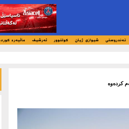
تەندروستی
شیوازی ژیان
کولتوور
ئەرشیف
ماڵپەرە کورد
م کردەوە