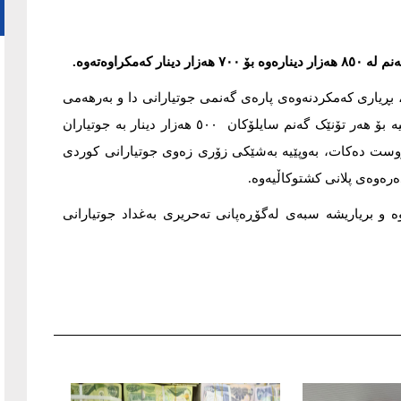
مکراوەتەوە.
ەنی وەزیرانی عێراق، بڕیاری کەمکردنەوەی پارەی گەنمی جوتیارانی دا و بەرهەمی
گەنمی ئەو جوتیارانەی زەویەکانیان لەدەرەوەی پلانی کشتوکاڵیە بۆ هەر تۆنێک گەنم سایلۆکان ٥٠٠ هەزار دینار بە جوتیاران
وست دەکات، بەوپێیە بەشێکی زۆری زەوی جوتیارانی کوردی
رەوەی پلانی کشتوکاڵیەوە.
ە و بریاریشە سبەی لەگۆڕەپانی تەحریری بەغداد جوتیارانی