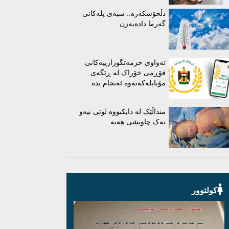
دڵخۆشکەرە.. سبەی پلەکانی
گەرما دادەبەزن
تەواوی خزمەتگوزارییەکانی
فۆڕمی خۆراک لە ڕێگەی
مۆبایلەکەتەوە ئەنجام بدە
منداڵێک لە دایکبووە لوتی نیەو
یەک چاویشی هەیە
کولتوور