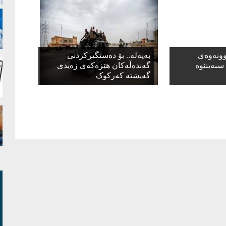
وونەوەی
بەپەلە.. بۆ دەستگیرکردنی
سبەینێوە
گەندەڵەکان هێزەکەی زەیدی
گەیشتە کەرکوک