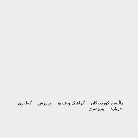
ماڵپەرە کوردیەکان
گرافیک و ڤیدیۆ
وەرزش
گەلەری
دەربارە
پەیوەندی