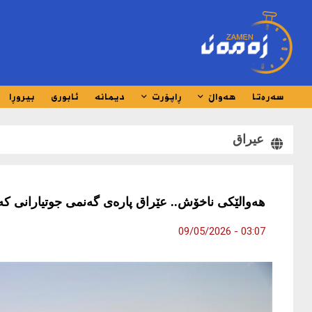
سەرەتا
هەواڵ
ڕاپۆرت
دیمانە
ئابوری
بیروڕا
عیراق
هەوالێکی ناخۆش.. عێراق پارەی گەنمی جوتیارانی کە
03:07 - 09/05/2026