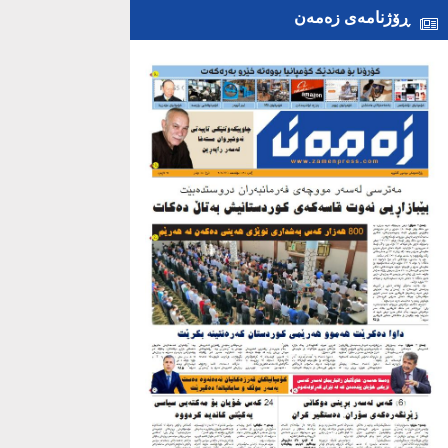
ڕۆژنامەی زەمەن