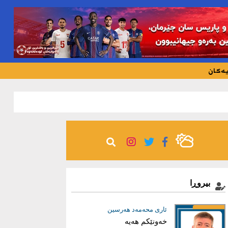
یەکان
378
بیروڕا
عیماد ئه‌حمه‌د
ئاری محەمەد هەرسین
خەونێکم هەیە
بریاری دروست؛ بناغەی