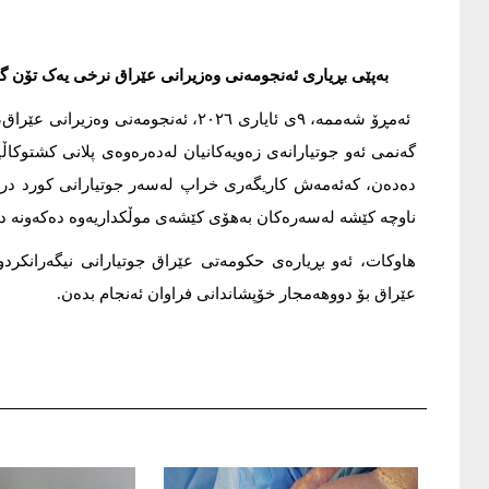
بەپێی بڕیاری ئەنجومەنی وەزیرانی عێراق نرخی یەک تۆن گەنم لە ٨٥٠ هەزار دینارەوە بۆ ٧٠٠ هەزار دینار کە
ئەمڕۆ شەممە، ٩ی ئایاری ٢٠٢٦، ئەنجوم
دەدەن، کەئەمەش کاریگەری خراپ لەسەر جوتیارانی کورد در
ناوچە کێشە لەسەرەکان بەهۆی کێشەی موڵکداریەوە دەکەونە دە
هاوکات، ئەو بڕیارەی حکومەتی عێراق جوتیارانی نیگەرانکردو
عێراق بۆ دووهەمجار خۆپشاندانی فراوان ئەنجام بدەن.