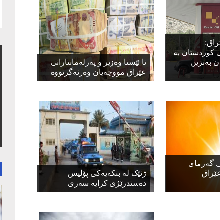
راق:
 کوردستان بە
 بەنزین
تا ئێستا وەزیر و پەرلەمانتارانی
عێراق مووچەیان وەرنەگرتووە
ی گەرمای
عێراق
ژنێک لە بنکەیەکی پۆلیس
دەستدرێژی کرایە سەری