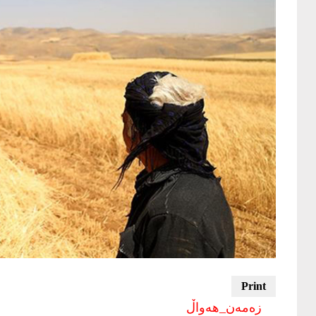
زەمەن_هەواڵ