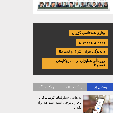
وتاری هەفتانەی گۆڕان
زەمەنی ڕەمەزان
دایەلۆگی نێوان عێراق و ئەمریكا
رووماڵی هەڵبژاردنی سەرۆکایەتی
ئەمریکا
یەک ڕۆژ
یەک هەفتە
یەک مانگ
بە هاتنی ستارلینك كۆمپانیاكان
ناچارن نرخی ئینتەرنێت هەرزان
بكەن