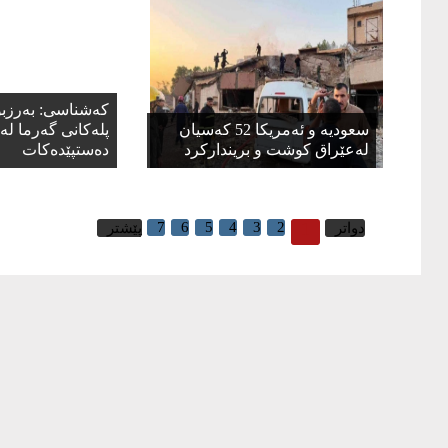
کەشناسی: بەرزب
سعودیە و ئەمریكا 52 كەسیان
پلەکانی گەرما لە 
لەعێراق كوشت و برینداركرد
دەستپێدەکات
7
6
5
4
3
2
1
دواتر
پێشتر