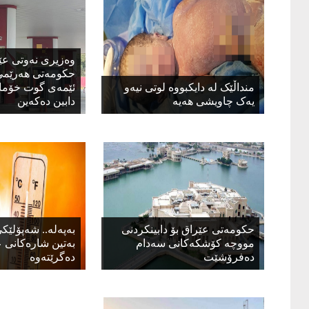
وەزیرى نەوتى عێ
حکومەتى هەرێمى
منداڵێک لە دایکبووە لوتی نیەو
ئێمەى گوت خۆمان
یەک چاویشی هەیە
دابین دەکەین
حکومەتی عێراق بۆ دابینکردنی
بەپەلە.. شەپۆلێک
مووچە کۆشکەکانی سەدام
بەتین شارەکانی 
دەفرۆشێت
دەگرێتەوە