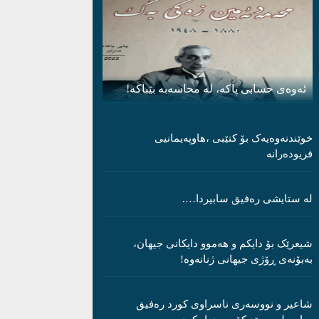
ئەوەی حسابی پاکە، لە محاسەبە بێباکە!
خوێندنەوەیەک بۆ کتێبی ،هاوپەیمانیی
فریودەرانە
لە ستایشی رەفیق سابیردا….
شیعرێک بۆ دایکم و ھەموو دایکانی جیھان،
بەبۆنەی ڕۆژی جیھانی ژنانەوە!
شاعیر و نووسەری ناسراوی کورد رەفیق