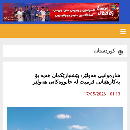
219
کوردستان
شارەوانیی هەولێر: پێشنیازێکمان هەیە بۆ
بەکارهێنانی قرمیت لە خانووەکانی هەولێر
01:13 - 17/05/2026