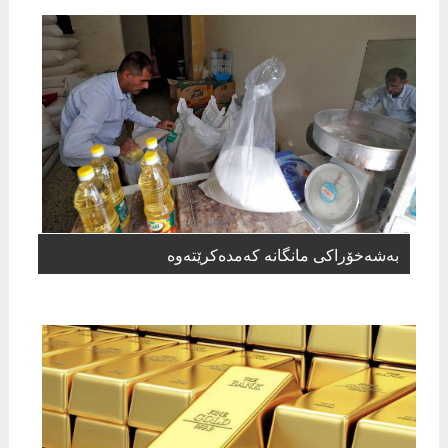
بەشەخۆراكی مانگانە كەمدەكرێتەوە