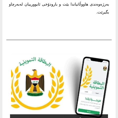
بەرژەوەندی هاووڵاتیاندا بێت و بارودۆخی ئابوورییان لەبەرچاو
بگیرێت.