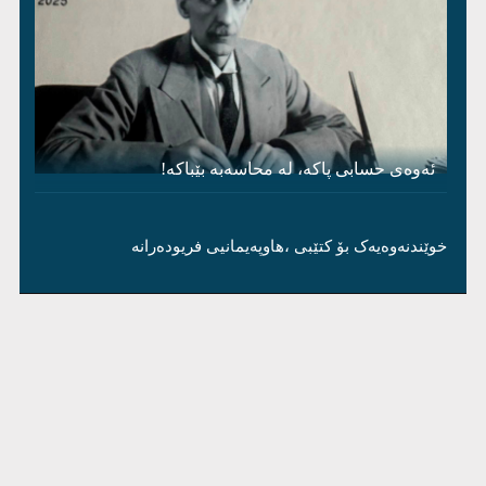
ئەوەی حسابی پاکە، لە محاسەبە بێباکە!
خوێندنەوەیەک بۆ کتێبی ،هاوپەیمانیی فریودەرانە