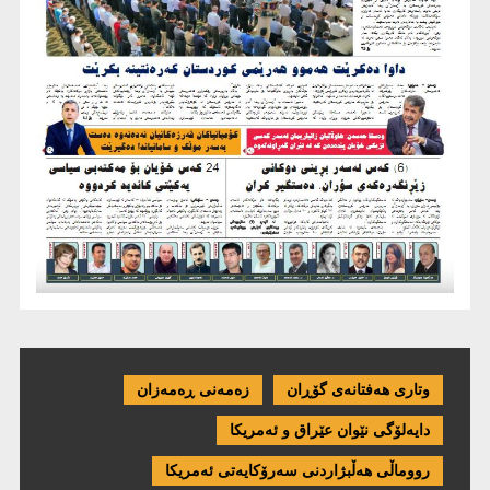
وتاری هەفتانەی گۆڕان
زەمەنی ڕەمەزان
دایەلۆگی نێوان عێراق و ئەمریكا
رووماڵی هەڵبژاردنی سەرۆکایەتی ئەمریکا