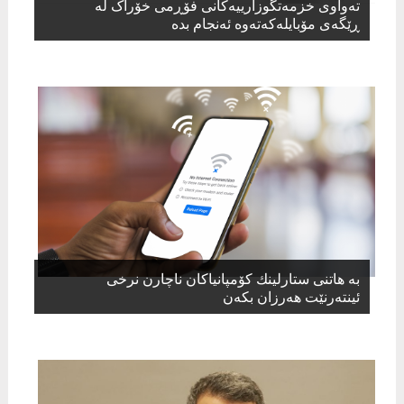
تەواوی خزمەتگوزارییەکانی فۆڕمی خۆراک لە
ڕێگەی مۆبایلەکەتەوە ئەنجام بدە
بە هاتنی ستارلینك كۆمپانیاكان ناچارن نرخی
ئینتەرنێت هەرزان بكەن