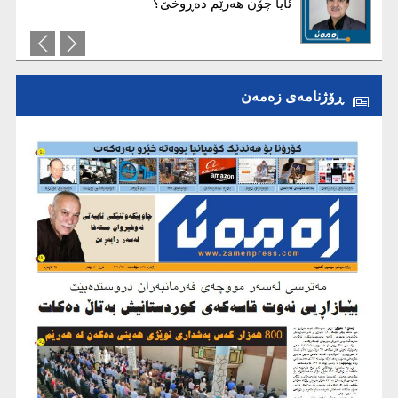
ئايا چۆن هەرێم دەڕوخێ؟
کەمیی ئاو لە هەرێمی کوردستان تەنها
کەمبوونی ئاو نییە، بەڵکو بەڕێوەبردنی
ئاوە
ڕۆژنامەی زەمەن