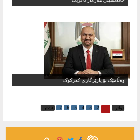
خانەنشینی هەژمار ناکرێت
وەڵامێک بۆ پارێزگاری کەرکوک
7
6
5
4
3
2
1
دواتر
پێشتر