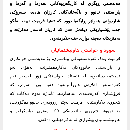
مەبەستی ڕێگری لە کاریگەرییەکانی سەرما و گەرما و
پاراستنی خانوو و باڵەخانەکانە. کارزان هادی، سەرۆکی
شارەوانی هەولێر ڕایگەیاندووە کە تەنیا قرمیت نییە، بەڵکو
چەند پێشنیازێکی دیکەش هەن کە کاریان لەسەر دەکرێت و
بەمنزیکانە دەچنە بواری جێبەجێکردنەوە.
سوود و خواستی هاونیشتمانیان
قرمیت وەک کەرەستەیەکی بیناسازی، بۆ مەبەستی جوانکاری
و پاراستنی خانووەکان بەکاردەهێنرێت. بەهۆی ئەو
تایبەتمەندییانەوە، لە ئێستادا خواستێکی زۆر لەسەر ئەم
کەرەستەیە لەلایەن هاووڵاتیانەوە هەیە. وریا ئەنوەر، کە
فرۆشیاری کەرەستەی بیناسازییە، ئاماژە بەوە دەکات کە
تێچووی بەکارهێنانی قرمیت بەپێی ڕووبەری خانوو دەگۆڕێت،
بۆ نموونە تێچووی خانوویەکی 100 مەتری دیاریکراوە و
هاونیشتمانیان پێشوازی لە بەکارهێنانی دەکەن.