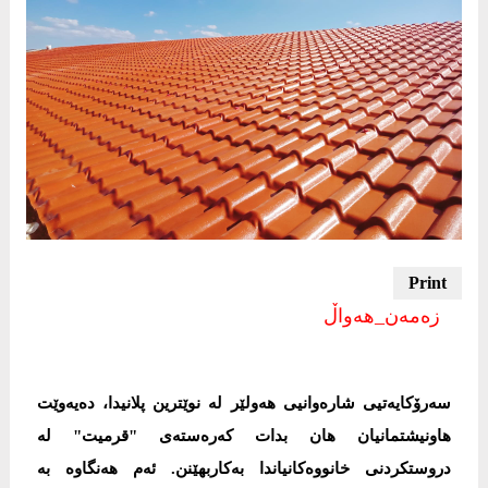
زەمەن_هەواڵ
سەرۆکایەتیی شارەوانیی هەولێر لە نوێترین پلانیدا، دەیەوێت
هاونیشتمانیان هان بدات کەرەستەی "قرمیت" لە
دروستکردنی خانووەکانیاندا بەکاربهێنن. ئەم هەنگاوە بە