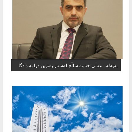
بەپەلە.. عەلی حەمە ساڵح لەسەر بەنزین درا بە دادگا