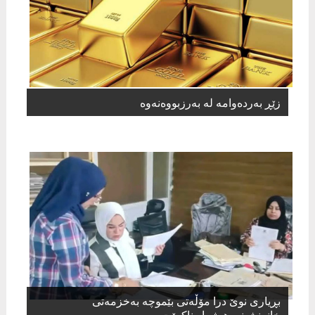
زێڕ بەردەوامە لە بەرزبووەنەوە
بڕیاری نوێ درا مۆڵەتی بێموچە بەخزمەتی