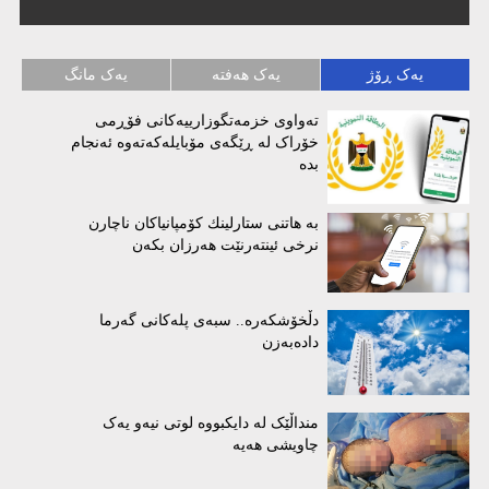
یەک ڕۆژ
یەک هەفتە
یەک مانگ
تەواوی خزمەتگوزارییەکانی فۆڕمی
خۆراک لە ڕێگەی مۆبایلەکەتەوە ئەنجام
بدە
بە هاتنی ستارلینك كۆمپانیاكان ناچارن
نرخی ئینتەرنێت هەرزان بكەن
دڵخۆشکەرە.. سبەی پلەکانی گەرما
دادەبەزن
منداڵێک لە دایکبووە لوتی نیەو یەک
چاویشی هەیە