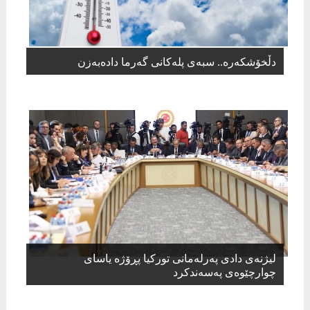
دڵخۆشکەرە.. سبەی پلەکانی گەرما دادەبەزن
لیژنه‌ی دادی په‌رله‌مانی توركیا پڕۆژه‌ یاسای
چوارچێوه‌ی په‌سه‌ندكرد