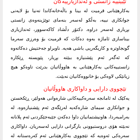
تێبینییە زانستی و ئەندازیارییەکان
بەکارهێنانی قرمیت لە بینا و باڵەخانەکاندا تەنیا بۆ لایەنی
جوانکاری نییە، بەڵکو لەسەر بنەمای توێژینەوەی زانستی
بڕیاری لەسەر دراوە. دکتۆر دڵشاد کاکەسوور، ئەندازیاری
بیناسازی ئاماژە بەوە دەکات کە قرمیت بۆ وەرزی سەرما
گونجاوترە و کاریگەریی باشی هەیە. ناوبراو جەختیش دەکاتەوە
کە ئەگەر ئەم پێشنیازە ببێتە بڕیار، پێویستە ڕێکارە
زانستییەکانی بەکارهێنانی بە هاووڵاتیان بدرێت تاوەکو هیچ
زیانێکی لاوەکی بۆ خانووەکانیان نەبێت.
تێچووی دارایی و داواکاری هاووڵاتیان
یەکێک لە ئامانجە سەرەکییەکانی شارەوانی هەولێر، ڕێکخستن
و جوانکاری سیمای شارەکەیە لەرێگەی ئەم پێشنیازەوە. لە
بەرامبەردا، هاونیشتمانیان داوا دەکەن جێبەجێکردنی ئەم پلانانە
نەبێتە هۆی دروستبوونی بارگرانی دارایی لەسەریان. داواکاری
سەرەکی ئەوەیە کە تێچووی بەکارهێنانی ئەم کەرەستانە لە