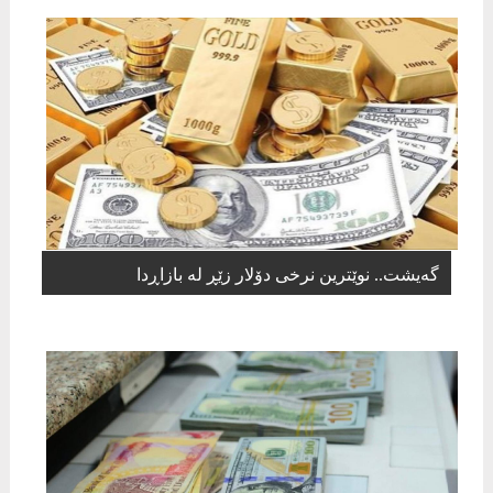
گەیشت.. نوێترین نرخی دۆلار زێڕ لە بازاڕدا