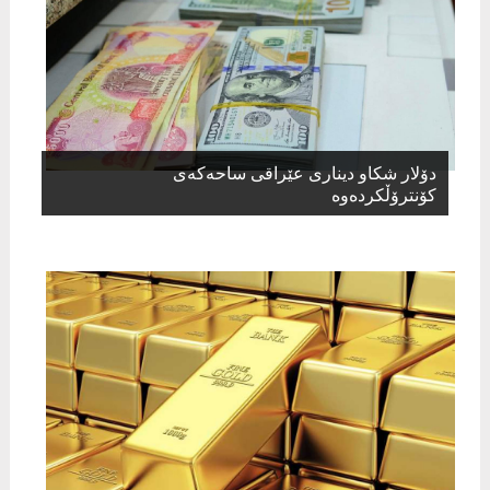
دۆلار شكاو دیناری عێراقی ساحەكەی
كۆنترۆڵكردەوە