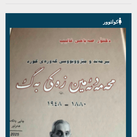
کولتوور