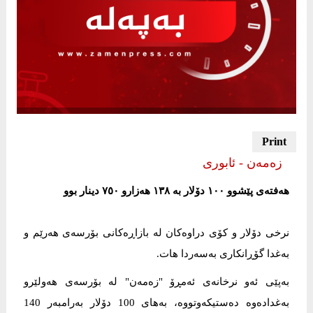
زەمەن - ئابوری
هەفتەی پێشوو ١٠٠ دۆلار بە ١٣٨ هەزارو ٧٥٠ دینار بوو
نرخی دۆلار و کۆی دراوەکان لە بازاڕەکانی بۆرسەی هەرێم و
بەغدا گۆڕانكاری به‌سه‌ردا هات.
بەپێی ئەو نرخانەی ئەمڕۆ "زەمەن" لە بۆرسەی هەولێرو
بەغدادەوە دەستیكەوتووە، بەهای 100 دۆلار بەرامبەر 140