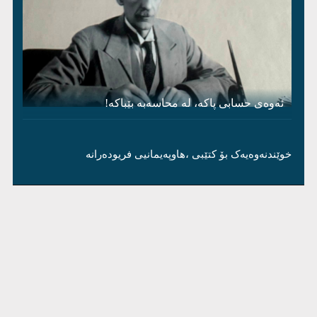
ئەوەی حسابی پاکە، لە محاسەبە بێباکە!
خوێندنەوەیەک بۆ کتێبی ،هاوپەیمانیی فریودەرانە