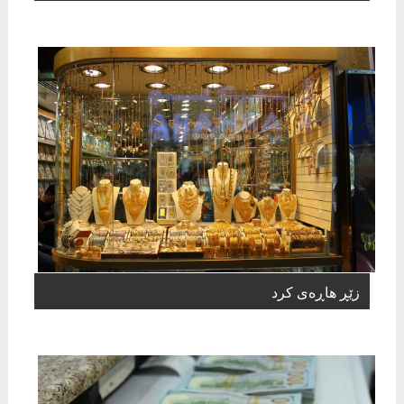
زێڕ هاڕەی کرد