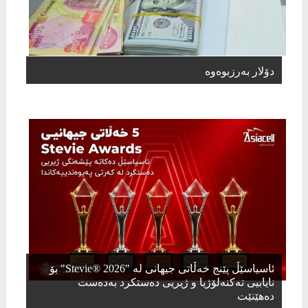
دۆلار بەرزبوەوە
ئاسیاسێڵ پێنج خەڵاتی جیهانی لە "Stevie® 2026" بۆ
نایابیی تەکنەلۆژیا و ژیریی دەستکرد بەدەست
دەهێنێت