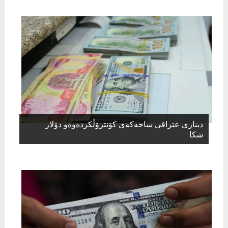
دیناری عێراقی ساحەكەی كۆنترۆڵكردەوەو دۆلار
شكا