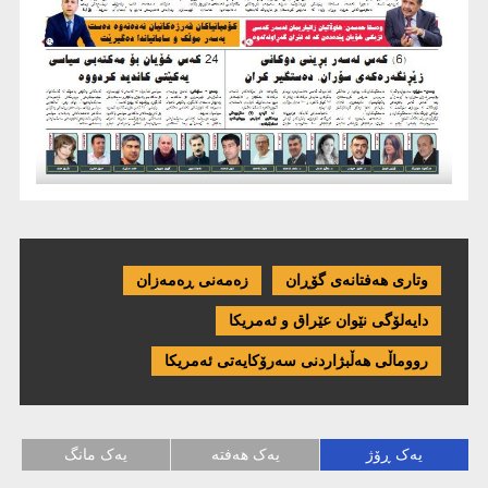
وتاری هەفتانەی گۆڕان
زەمەنی ڕەمەزان
دایەلۆگی نێوان عێراق و ئەمریكا
رووماڵی هەڵبژاردنی سەرۆکایەتی ئەمریکا
یەک ڕۆژ
یەک هەفتە
یەک مانگ