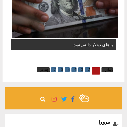
بەهای دۆلار دابەزیەوە
7
6
5
4
3
2
1
دواتر
پێشتر
بیروڕا