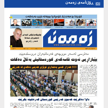
ڕۆژنامەی زەمەن