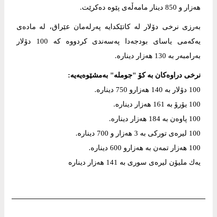
هەزار و 850 دینار مامەڵەی پێوە دەکرێت.
به‌رزی نرخی دۆلار له‌ كاتێكدایه‌ په‌رله‌مان عێراق، له‌ ماده‌ی
یه‌كه‌می یاسای بودجه‌دا په‌سه‌ندى كردووە كه‌ 100 دۆلار
به‌رامبه‌ر به‌ 130 هه‌زار دیناره‌.
نرخی دراوه‌كان بە کۆ "جوملە" بەمشێوەیەیە:
100 دۆلار بە 140 هەزارو 750 دینارە.
100 یۆرۆ بە 161 هەزار دینارە.
100 پاوەن بە 184 هەزار دینارە.
100 لیره‌ی توركی بە 3 هه‌زار و 700 دینارە.
100 هەزار تمەن بە هەزارو 600 دینارە.
یەك ملیۆن لیرەی سوری بە 141 هەزار دینارە