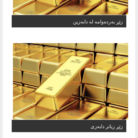
زێڕ بەردەوامە لە دابەزین
زێڕ زیاتر دابەزی