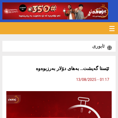
279
ئابوری
ئێستا گەیشت.. بەهای دۆلار بەرزبوەوە
01:17 - 13/08/2025