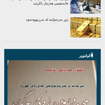
خانەنشینی هەژمار ناکرێت
زێڕ بەردەوامە لە بەرزبووەنەوە
کولتوور