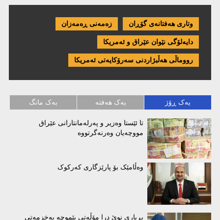
وتاری هەفتانەی گۆڕان
زەمەنی ڕەمەزان
دایەلۆگی نێوان عێراق و ئەمریكا
رووماڵی هەڵبژاردنی سەرۆکایەتی ئەمریکا
یەک ڕۆژ
یەک هەفتە
یەک مانگ
تا ئێستا وەزیر و پەرلەمانتارانی عێراق
مووچەیان وەرنەگرتووە
وەڵامێک بۆ پارێزگاری کەرکوک
بڕیاری نوێ درا مۆڵەتی بێموچە بەخزمەتی