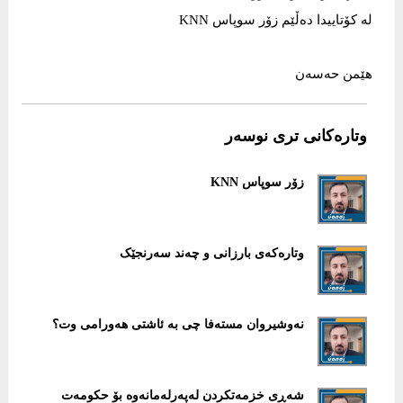
لە کۆتاییدا دەڵێم زۆر سوپاس KNN
هێمن حەسەن
وتارەکانی تری نوسەر
زۆر سوپاس KNN
وتارەکەى بارزانى و چەند سەرنجێک
نەوشیروان مستەفا چی بە ئاشتى هەورامى وت؟
شەڕى خزمەتکردن لەپەرلەمانەوە بۆ حکومەت