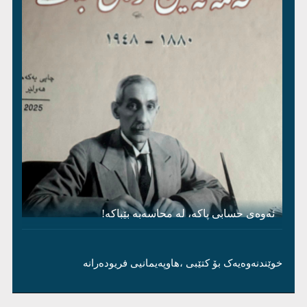
ئەوەی حسابی پاکە، لە محاسەبە بێباکە!
خوێندنەوەیەک بۆ کتێبی ،هاوپەیمانیی فریودەرانە