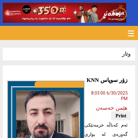
439
وتار
زۆر سوپاس KNN
6/30/2025 8:03:00
PM
هێمن حەسەن
ئەم کەناڵە خزمەتێکی
گەورەی لە بواری