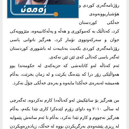
رۆژنامەگەری کوردی و
هۆشیاربوونەوەی
خەڵکی کوردستان
کرد، کەناڵێک بە کەموکوڕی و هەڵە و پەڵەکانییەوە، مێژوویەکی
جوان و سەرکەوتووی تۆمار کرد، هەرگیز ناتوانی باسی
رۆژنامەگەری کوردی بکەیت بەتایبەت لە باشووری کوردستان
ئەگەر باسی کەناڵی کەی ئێن ئێن نەکەی.
ئەم کەناڵە لەو کاتانەشی کە حزبەکەی لە حکومەتدا بوو
هەواڵێکی زۆر درا کە بێدەنگ بکرێت و لە زمان بخرێت، بەڵام
هەمیشە لەبەرەی خەڵکدا مایەوە و بەرەی خەڵکی چۆڵ نەکرد.
من هەرگیز بۆ ساتێکیش لەو کەناڵەدا کارم نەکردوە، ئەگەرچی
لە ساڵی ٢٠١٠ وە داوای زۆرم لێدەکرا کاری تێدا بکەم، بەڵام
هەرگیز نەچووم و کارم تێدا نەکرد، بەڵام تا ئەم ساتەش پێموایە
لە ڕیزی پێشەوەی بەرگریکردن بووە لە خەڵک، زیادەڕەویکردن