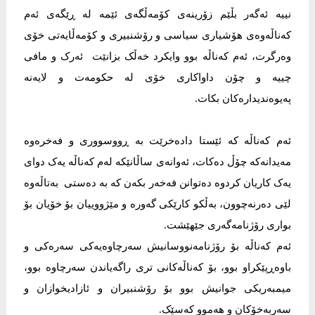
نییە ئەگەر بڵێم زۆرینەی کۆمەڵگەی ئێمە لە ڕێگەی ئەم
کەناڵەوەی هۆشیاری سیاسی و رۆشنبیری و کۆمەڵایەتی خۆی
وەرگرت، ئەم کەناڵە بوو وایکرد خەڵک بزانێت ئەرک و مافی
چییە و چۆن داواکاری خۆی لە حکومەت و لایەنە
پەیوەندیدارەکان بکات.
ئەم کەناڵە کە ئێستا دادەخرێت بە ڕووسووری و فەخرەوە
مەیدانەکە چۆڵ دەکات، ئەوانەی ساڵانێکە لەم کەناڵە یەک دوای
یەک کاریان کردوە دەتوانن فەخەر بکەن کە بە دەستی بەتاڵەوە
لێی دەرنەچوون، بەڵکو کارێکی گەورە و مێژووییان بۆ خۆیان بۆ
بواری رۆژنامەگەری جێهێشت.
ئەم کەناڵە بۆ رۆژنامەنووسانیش سەرچاوەیەکی سەرەکی و
باوەڕپێکراو بوو، بۆ کەناڵەکانی تری راگەیاندن سەرچاوە بوو،
میمبەریکی جوانیش بوو بۆ رۆشنبیران و ئازادیخوازان و
سەربەخۆکان و هەموو کەسێک.