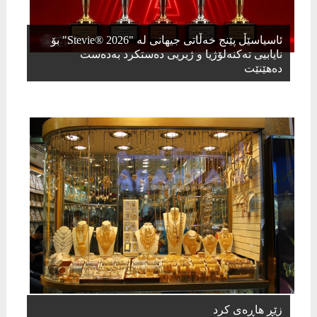
ئاسیاسێڵ پێنج خەڵاتی جیهانی لە "Stevie® 2026" بۆ
نایابیی تەکنەلۆژیا و ژیریی دەستکرد بەدەست
دەهێنێت
زێڕ هاڕەی کرد