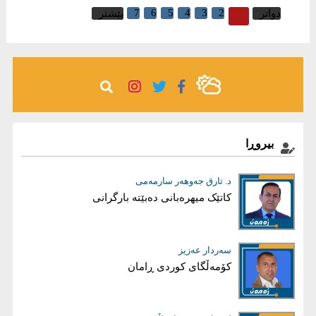
7
6
5
4
3
2
1
دواتر
پێشتر
بیروڕا
ئاری محەمەد هەرسین
د. تارق جەوهەر سارمەمى
خەونێکم هەیە
کاتێک میهرەبانی دەبێتە بارگرانی
سەردار عەزیز
بڵند دلێر شاوەیس
کۆمەڵگای کوردی ڕامان
قەیرانی دارایی عێراق، کەمی داهات
یان گەندەڵی؟