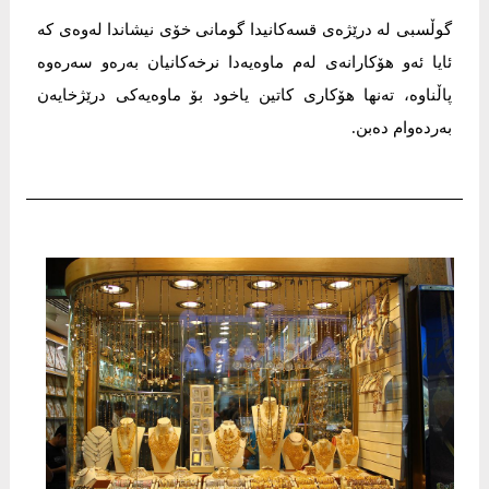
گوڵسبی لە درێژەی قسەکانیدا گومانی خۆی نیشاندا لەوەی کە
ئایا ئەو هۆکارانەی لەم ماوەیەدا نرخەکانیان بەرەو سەرەوە
پاڵناوە، تەنها هۆکاری کاتین یاخود بۆ ماوەیەکی درێژخایەن
بەردەوام دەبن.