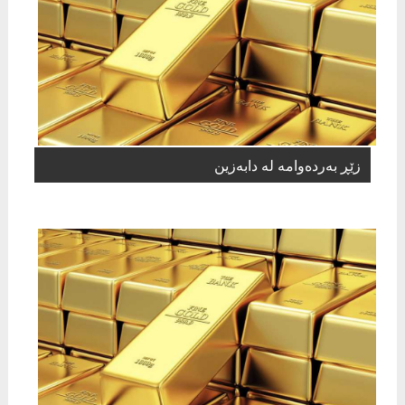
زێڕ بەردەوامە لە دابەزین