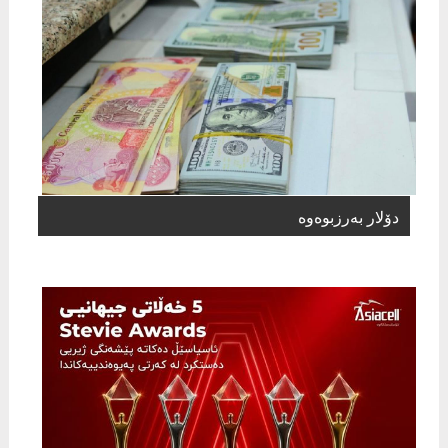
دۆلار بەرزبوەوە