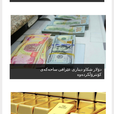
دۆلار شكاو دیناری عێراقی ساحەكەی
كۆنترۆڵكردەوە