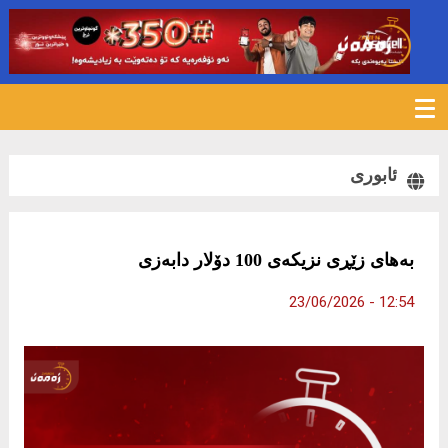
99
ئابوری
بەهای زێڕی نزیکەی 100 دۆلار دابەزی
12:54 - 23/06/2026