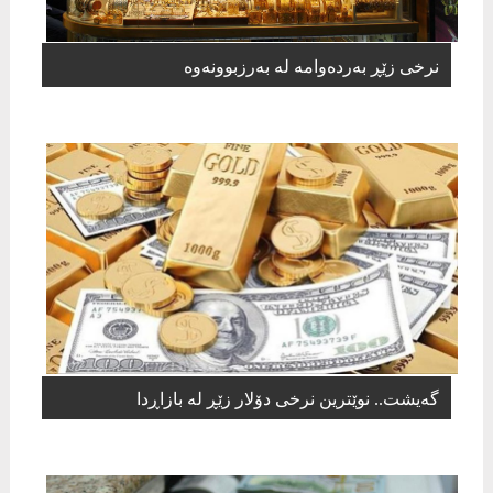
نرخی زێڕ بەردەوامە لە بەرزبوونەوە
گەیشت.. نوێترین نرخی دۆلار زێڕ لە بازاڕدا