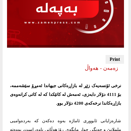
زەمەن - هەواڵ
نرخی ئۆنسەیەک زێڕ لە بازاڕەکانی جیهاندا ئەمڕۆ سێشەممە،
بۆ 4111 دۆلار دابەزی، ئەمەش لە کاتێکدا کە لە کاتی کرانەوەی
بازاڕەکاندا نرخەکەی 4200 دۆلار بوو.
شارەزایانی ئابووری ئاماژە بەوە دەکەن کە بەردەوامیی
ململانێ و جەنگی چوار مانگەی ڕۆژهەڵاتی ناوەڕاست، بووەتە