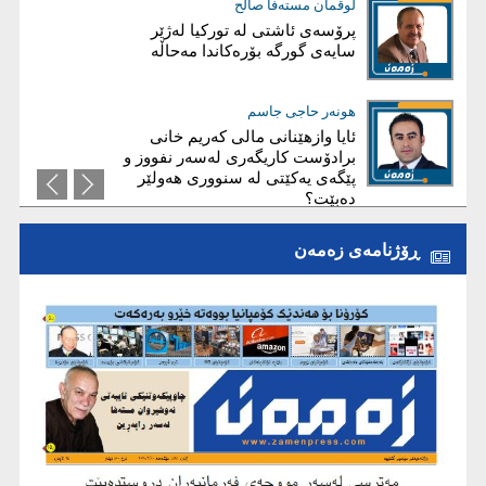
فارس نەورۆڵی
لوقمان مستەفا صاڵح
شەڕ لەسەر هیچ!
پرۆسەی ئاشتی لە توركیا لەژێر
سایەی گورگە بۆرەكاندا مەحاڵە
ئاریز عەبدوڵا
هونەر حاجی جاسم
ئايا چۆن هەرێم دەڕوخێ؟
ئایا وازهێنانی مالی کەریم‌ خانی
برادۆست کاریگەری لەسەر نفووز و
پێگەی یەکێتی لە سنووری هەولێر
دەبێت؟
ڕۆژنامەی زەمەن