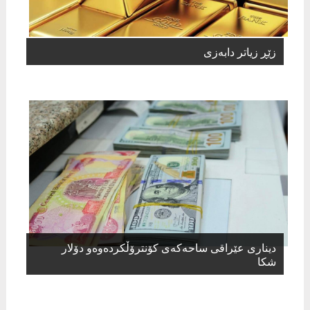
زێڕ زیاتر دابەزی
دیناری عێراقی ساحەكەی كۆنترۆڵكردەوەو دۆلار
شكا