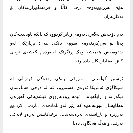
هۆی بەرزبوونەوەی نرخی کاڵا و خزمەتگوزارییەکان بۆ
بەکاربەران.
ئەم دۆخەش ئەگەری ئەوەی زیاتر کردووە کە بانکە ناوەندییەکان
پەنا بۆ بەرزکردنەوەی سووی بانکی ببەن؛ بڕیارێکی لەو
شێوەیەش هەمیشە وەک ڕێگرێک لەبەردەم گەشەی نرخی
کانزا بەهادارەکان دادەنرێت.
ئۆستن گوڵسبی، سەرۆکی بانکی یەدەگی فیدراڵی لە
شیکاگۆی ئەمریکا ئەوەی خستەڕوو کە لە دۆخی هەڵاوسان
نیگەرانە و ڕایگەیاند، “ئێمە ڕووبەڕووی کێشەیەکی گەورەی
هەڵاوسان بووینەتەوە کە زۆر لەو ئامانجەی دیاریمان کردبوو
بەرزترە و ئاڕاستەی پەرەسەندنی نرخەکانیش بەرەو لایەکی
نەرێنی و هەڵە هەنگاوی دەنا.”