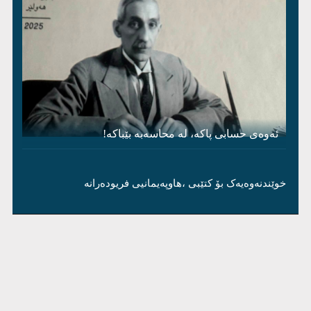
ئەوەی حسابی پاکە، لە محاسەبە بێباکە!
خوێندنەوەیەک بۆ کتێبی ،هاوپەیمانیی فریودەرانە