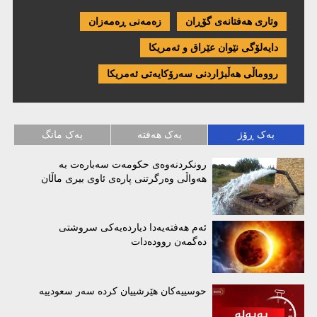
وتاری هەفتانەی گۆڕان
زەمەنی ڕەمەزان
دایەلۆگی نێوان عێراق و ئەمریكا
رووماڵی هەڵبژاردنی سەرۆکایەتی ئەمریکا
یەک ڕۆژ
یەک هەفتە
یەک مانگ
رونکردنەوەی حکومەت سەبارەت بە
هەواڵی وەرگرتنی پارەی ئاوی بیری ماڵان
ئەم هەفتەیەدا دیاردەیەکی سروشتی
دەگمەن روودەدات
حوسییەکان هێرشییان کردە سەر سعودییە