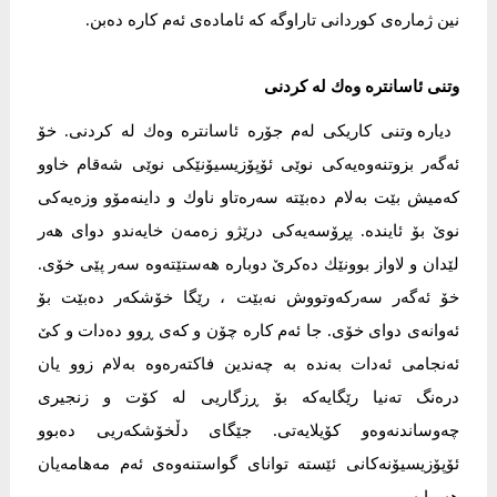
نین ژمارەی كوردانی تاراوگە كە ئامادەی ئەم كارە دەبن.
وتنی ئاسانترە وەك لە كردنی
دیارە وتنی كاریكی لەم جۆرە ئاسانترە وەك لە كردنی. خۆ
ئەگەر بزوتنەوەیەكی نوێی ئۆپۆزیسیۆنێكی نوێی شەقام خاوو
كەمیش بێت بەلام دەبێتە سەرەتاو ناوك و داینەمۆو وزەیەكی
نوێ بۆ ئایندە. پڕۆسەیەكی درێژو زەمەن خایەندو دوای هەر
لێدان و لاواز بوونێك دەكرێ دوبارە هەستێتەوە سەر پێی خۆی.
خۆ ئەگەر سەركەوتووش نەبێت ، رێگا خۆشكەر دەبێت بۆ
ئەوانەی دوای خۆی. جا ئەم كارە چۆن و كەی ڕوو دەدات و كێ
ئەنجامی ئەدات بەندە بە چەندین فاكتەرەوە بەلام زوو یان
درەنگ تەنیا رێگایەكە بۆ ڕزگاریی لە كۆت و زنجیری
چەوساندنەوەو كۆیلایەتی. جێگای دڵخۆشكەریی دەبوو
ئۆپۆزیسیۆنەكانی ئێستە توانای گواستنەوەی ئەم مەهامەیان