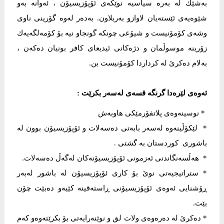
بەشێك لە بەرە سیاسیە نوێكەی ئۆپۆزیسیۆن ، ئەوانە بەو
شێوەیەی ئێستەیان لاوازو بەربلاون. بەدەر لەوە گۆرینی ناوی
وشەی كۆمۆنیست و شیۆعی چونكە گونجاو نیە بۆ كۆمەلگەیەك
زۆرینە موسوڵمان و دژەكانی ئیدیعای كافر بونیان دەكەن ،
بەلام دەكرێ لە كرداردا كۆمۆنیست بن.
ئەوەی لێرەدا گرنگە قسەی لەسەر بكرێت :
* نوسینەوەی پلاتفۆرمێكی هاوبەش
* لێكۆڵینەوە لەسەر بابەتی دەسەلات و ئۆپۆزیسیۆن بوون لە
باشوری كوردستان بە گشتی .
* هەڵسەنگاندنی ئەزمونی ئۆپۆزیسیۆنەكان لەگەڵ دەسەلات.
* ستراتیجیەتی نوێ بۆ كاری ئۆپۆزیسیۆن لە باشور لەبەر
ڕۆشنایی ئەوەی ئۆپۆزیسیۆنی ڕاستەقینە كێیەو دەبێت چۆن
بێت.
* دەكرێ لە دەرەوەی ولات لق و نوێنەرایەتی بۆ بكرێتەوەو كەم