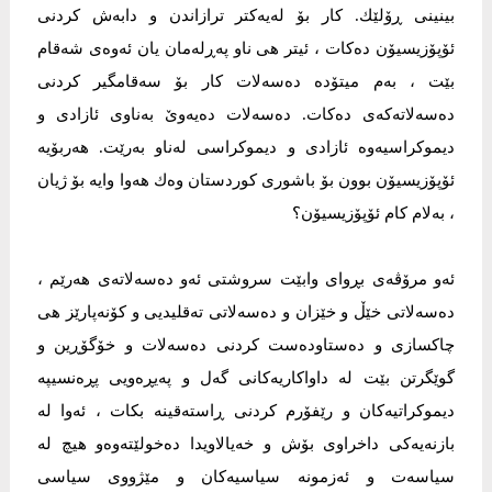
بینینی ڕۆلێك. كار بۆ لەیەكتر ترازاندن و دابەش كردنی
ئۆپۆزیسیۆن دەكات ، ئیتر هی ناو پەڕلەمان یان ئەوەی شەقام
بێت ، بەم میتۆدە دەسەلات كار بۆ سەقامگیر كردنی
دەسەلاتەكەی دەكات. دەسەلات دەیەوێ بەناوی ئازادی و
دیموكراسیەوە ئازادی و دیموكراسی لەناو بەرێت. هەربۆیە
ئۆپۆزیسیۆن بوون بۆ باشوری كوردستان وەك هەوا وایە بۆ ژیان
، بەلام كام ئۆپۆزیسیۆن؟
ئەو مرۆڤەی بڕوای وابێت سروشتی ئەو دەسەلاتەی هەرێم ،
دەسەلاتی خێڵ و خێزان و دەسەلاتی تەقلیدیی و كۆنەپارێز هی
چاكسازی و دەستاودەست كردنی دەسەلات و خۆگۆڕین و
گوێگرتن بێت لە داواكاریەكانی گەل و پەیڕەویی پڕەنسیپە
دیموكراتیەكان و رێفۆرم كردنی ڕاستەقینە بكات ، ئەوا لە
بازنەیەكی داخراوی بۆش و خەیالاویدا دەخولێتەوەو هیچ لە
سیاسەت و ئەزمونە سیاسیەكان و مێژووی سیاسی