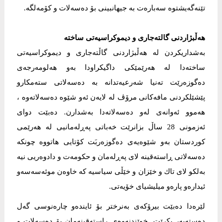
تێنەگەیشتوە سەبارەت بە جیهانبینی بۆ دەسەلات و كۆمەلگە.
هەڵبژاردنی گالتەجاری و دیموكراسیەتی ساختە
بەشداریكردن لە هەڵبژاردنی گاڵتەجاری و دیموكراسیەتی
ساختەدا لە هەرێمێكی داگیكراودا بەو هەلومەرجەی
دەگوزەرێت تەنیا شەرعیەتدانە بە دەسەلاتی ستەمكارو
پێشێلكردنی مافەكانی مرۆڤ لە لایەن ئەو شێوە دەسەلاتەوە ،
هەموو ئەوانەی لەو دەسەلاتەدا بەشدارن. دەبێت دوای
ئەزمونی 28 ساڵ بزانرێت خەباتی پەڕلەمانیی لە هەرێمی
كوردستان بەو شێوەیەی دەگوزەربَت كۆتایی هاتووە چونكە
دەسەلاتی ڕاستەقینە لای پەڕلەمان و حكومەت و دادوەریی نیە
بەلكو لای تاك و خێزان و خێڵی سیاسیە كە خاوەن موئەسەسەو
ئیدارەو پارەو میلیشیای خۆیەتی.
لێرەدا دەبێت بیرۆكەی بەنرختر بۆ ئایندەو چارەنوسی گەل
دەستەبەر بكرێت. خوێندنەوەی ڕاستەقینەمان بۆ دەسەلات و