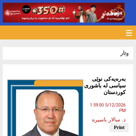
157
وتار
بەرەیەكی نوێی
سیاسی لە باشوری
كوردستان
5/12/2026 1:59:00
PM
د. سالار باسیرە