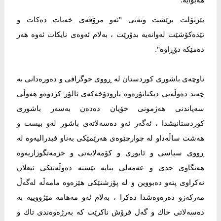
هەبوایە.
بێرتۆلت برێشت وتەنی "ئەو مرۆڤەی خەبات دەكات و
تێدەكۆشێت لەوانەیە بدۆرێت ، بەلام ئەوەی نایكات ئەوە هەر
دەمێكە دۆڕاوە".
ناوچەی باشوری كوردستان لە ڕووی جوگرافی و دەورەدانی بە
چەند دەوڵەتی دیكتاتۆرەوە بارودۆخەكەی ئالۆز كردوەو هەوڵی
سەپاندنی هەژمونی خۆیان دەدەن بەسەر باشوری
كوردستانیشدا ، ئەگەر ئەو دەسەلاتەی باشور لەو بیست و
هەشت ساڵەداو لە چوارچێوەی هەرێمێكی بەناو فیدرالیەوە لە
ڕووی سیاسی و ئابوری و كۆمەلایەتی و خزمەتگوزاریەوە
هەنگاوی جدی و عەمەلی بنایە ئێستە دەوڵەتێكی ئیعلان
نەكراوی پتەو دەبووین و لە پۆزشنێكی هێزەوە مامەڵە لەگەڵ
مەركەزو دەرەوەشدا دەكرا ، بەلام ئەو مەهامە مێژووییە بە
دەسەلاتی خاك و گەل فرۆش ناكرێت كە بەرژەوەندی تاك و