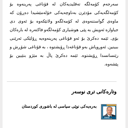
سەرجەم كۆمەلگە تەقلیدیەكان لە قۆناغی پەرینەوە بۆ
كۆمەلگەیەكی مۆدێرن بەناوچەیەكی خۆلەمێشیدا دەڕۆن كە
ماوەی گواستنەوەی لە كۆمەلگەو ولاتێكەوە بۆ ئەوی دی
جیاوازە ئەویش بە پێی هوشیاری كۆمەلگەو فاكتەرە لە بارەكان
بۆی. ئێمە دەكرێ بۆ ئەو قۆناغی پەرینەوەیە ڕۆلێكی ئەرێنی
ببینین. ئەوروپاش بەو قۆناغەدا ڕۆیشتوە ، بە قۆناغی شۆڕش و
رێنسانسدا ڕۆیشتوە. ئێمە دەكرێ پاڵ بە مێژو بنێیین بۆ
پێشەوە.
وتارەکانی تری نوسەر
بەرەیەكی نوێی سیاسی لە باشوری كوردستان