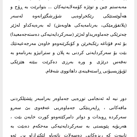
مەبەستم چین و توێژە كۆمەلایەتیەكان ... بتوانرێت بە ڕۆح و
هەڵوێستێكی رێكخراوەیی شۆڕشگێڕانەوە لەسەر
(پلاتفۆرمێكی، بەرنامەیەكی هاوبەش) لە بەرەیەكداو لەژێر
چەترێكی جەماوەریداو لەژێر (سەركردایەتیەكی دەستەجەمعیدا)
بۆ ئەم قۆناغە رێكبخرێن و كۆبكرێنەوەو خاوەن مەرجەعیەتێك
بێت بۆ سەركردایەتی كردنی بە پلان و ستراتیژو بەرنامەو بە
نەفەس درێژی و ورە بەرزی دەكرێت ببێتە هێزێكی
ئۆپۆزیسیۆنی ڕاستەقینەی داهاتووی شەقام.
دور نیە لە ئەنجامی توڕەیی جەماوەر بەرامبەر پێشێلكردنی
مافەكانی ، ڕاپەرینێكی جەماوەریی عەفەوی بێ سەرو
سەركردە ڕوبدات و دواتر دامركێتەوەو كورت خایەن بێت ،
هەربۆیە پێویستی بە سەركردایەتیەكی مەحكەم دەبێت بە
تایبەت كە ریزەكانی دەسەلات ناتەباو لێكترازاو بن. ئەو