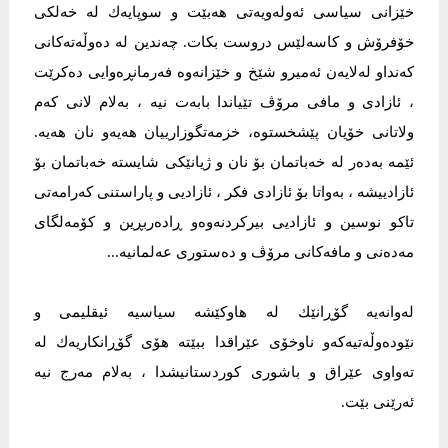
خێزانی سیاسی ئەولەویەتی هەبێت و سوپایەك لە خەلكی
خۆفرۆش و كاسەلێس دروست بكات. چەندین لە دەوڵەتەكانی
كەنداو لەلایەن ئەمیرو شێخ و خێزانەوە فەرمانڕەوایی دەكرێت
، ئازادی و مافی مرۆڤ تێیاندا بابەت نیە ، بەلام لانی كەم
ولاتانی خۆیان پێشخستوە، خزمەتگوزارییان هەیەو نان هەیە.
ئێمە بەدەر لە خەباتمان بۆ نان و ژیانێكی شایستە خەباتمان بۆ
ئازادییشە ، بەواتا بۆ ئازادی فكر ، ئازادیی و پاراستنی كەرامەتی
تاكو نوسین و ئازادیی بیركردنەوەو ڕادەربڕین و كۆمەلگای
مەدەنی و مافەكانی مرۆڤ و دەستوری عەلمانیە...
لەوانەیە گۆڕانێك لە هاوكێشە سیاسیە ئیقلیمی و
نێودەوڵەتیەكەو ناوخۆی عێراقدا ببێتە هۆی گۆڕانكاریەك لە
تەواوی عێراق و باشوری كوردستانیشدا ، بەلام مەرج نیە
ئەرێنی بێت.