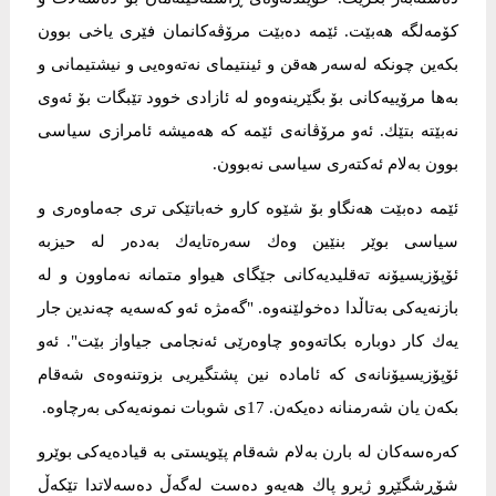
كۆمەلگە هەبێت. ئێمە دەبێت مرۆڤەكانمان فێری یاخی بوون
بكەین چونكە لەسەر هەقن و ئینتیمای نەتەوەیی و نیشتیمانی و
بەها مرۆییەكانی بۆ بگێرینەوەو لە ئازادی خوود تێبگات بۆ ئەوی
نەبێتە بتێك. ئەو مرۆڤانەی ئێمە كە هەمیشە ئامرازی سیاسی
بوون بەلام ئەكتەری سیاسی نەبوون.
ئێمە دەبێت هەنگاو بۆ شێوە كارو خەباتێكی تری جەماوەری و
سیاسی بوێر بنێین وەك سەرەتایەك بەدەر لە حیزبە
ئۆپۆزیسیۆنە تەقلیدیەكانی جێگای هیواو متمانە نەماوون و لە
بازنەیەكی بەتاڵدا دەخولێنەوە. "گەمژە ئەو كەسەیە چەندین جار
یەك كار دوبارە بكاتەوەو چاوەرێی ئەنجامی جیاواز بێت". ئەو
ئۆپۆزیسیۆنانەی كە ئامادە نین پشتگیریی بزوتنەوەی شەقام
بكەن یان شەرمنانە دەیكەن. 17ی شوبات نمونەیەكی بەرچاوە.
كەرەسەكان لە بارن بەلام شەقام پێویستی بە قیادەیەكی بوێرو
شۆڕشگێڕو ژیرو پاك هەیەو دەست لەگەڵ دەسەلاتدا تێكەڵ