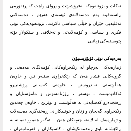
نەكات و بزوتنەوەكە نەفرۆشرێت و بڕوای وابێت كە ڕێفۆرمی
ڕاستەقینە بەم دەسەلاتەی ئێستەی هەرێم ، دەسەلاتی
تەقلیدیی خێزان و خێڵی سیاسی ناكرێت. بزوتنەوەیەكی نوێی
فكری و سیاسی و كۆمەلایەتی و ئەخلاقی و سێكولار بۆتە
پێویستیەكی ژیانیی.
بەرەیەكی نوێی ئۆپۆزیسیۆن
ژمارەیەكی بەرچاو لە رێكخراوەكانی كۆمەلگای مەدەنی و
گروپەكانی فشار هەن كە رێكخراوی سێبەر نین و خاوەن
هەڵوێستی تەندروستن ، خاوەنی كەسانی ڕۆشنبیرو
ئەكادیمیست ، نوسەر ، ڕۆژنامەنوس و مامۆستایان و
ڕەنجدەرو كەسایەتی بە هەڵوێست و بوێرین ، خاوەن چەندین
رێكخراوی گەنجان و ژنان و خوێندكارانی ڕەخنەگری دەسەلات
و ژمارەیەك لە لایەنە چەپەكان هەن ... ئەگەر هەموو ئەمانە بە
ڕاكێشانە ناوی زەحمەتكێشان ، كاسبكاران و فەرمانبەران ،