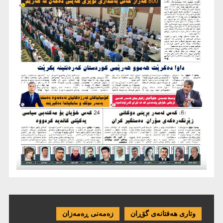
وتاری هەفتانەی گۆڕان
زەمەنی ڕەمەزان