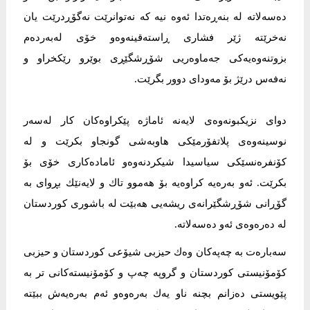
دەسەلاتە لە بنەڕەتدا ئەوە نیە كە نەتوانرێت نەگۆڕدرێت یان
نەخرێتە ژێر فشاری ڕاستەقینەوەو خۆی لەبەردەم
بزوتنەوەیەكی جەماوەریی شۆڕشگێڕی بوێرو رێكخراو و
نەفەس درێژ بۆ مەودای دوور بگرێت.
دوای نزیكبونەوەی لایەنە ئاماژە پێكراوەكان كار لەسەر
نوسینەوەی پلاتفۆرمێكی هاوبەشی گونجاو بكرێت و لە
كۆنفرەنسێكی سیاسیدا شیكردنەوەو ئامادەكاری خۆی بۆ
بكرێت. ئەو بەرەیە كراوەیە بۆ هەموو تاك و لایەنێك بڕوای بە
گۆڕانی شۆڕشگێرانەی ریشەیی هەبێت لە باشوری كوردستان
لە دەرەوەی ئەو دەسەلاتە.
سەبارەت بە چەپەكان وەك حیزبی شیۆعی كوردستان و حیزبی
كۆمۆنیستی كوردستان و گروپە چەپ و كۆمۆنیستەكانی تر بە
پێویستی دەزانم بچنە ناو یەك بەرەوەو ئەم بەرەیەش ببێتە