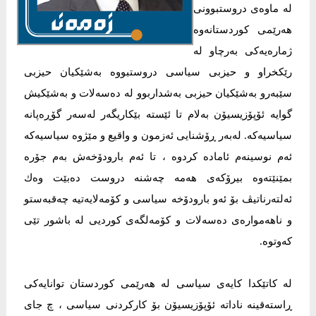
لە ماوەی دروستبوونی
هەرێمی كوردستانەوە
ژمارەیەكی بەرچاو لە
رێكخراو و حیزبی سیاسی دروستبووە بەشێكیان حیزبی
سێبەرو بەشێكیان حیزبی بەشداربوو لە دەسەلات و بەشێكیش
گوایە ئۆپۆزیسیۆن بەلام تا ئێستە بێكاریگەر لەسەر گۆڕەپانە
سیاسیەكە. لەبەر ڕۆشنایی ئەزمون و واقیع و مێژوە سیاسیەكە
ئەم نوسینەم ئامادە كردوە ، تا ئەم بارودۆخەش بەم جۆرە
بمێنێتەوە بیرۆكەی هەمە چەشنە دروست دەبێت وەك
ئەلتەرناتیڤ بۆ ئەو بارودۆخە سیاسی و كۆمەلایەتیە چەقبەستو
و ناهەموارەی دەسەلات و كۆمەلگەی كوردیی لە باشور تێی
كەوتوە.
لە كاتێكدا كایەی سیاسی لە هەرێمی كوردستان توانایەكی
ڕاستەقینە ناداتە ئۆپۆزیسیۆن بۆ كاركردنی سیاسی ، چ جای