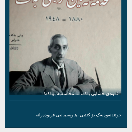
ئەوەی حسابی پاکە، لە محاسەبە بێباکە!
خوێندنەوەیەک بۆ کتێبی ،هاوپەیمانیی فریودەرانە