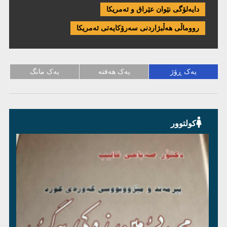
دایەلۆگی نێوان عێراق و ئەمریكا
رووماڵی هەڵبژاردنی سەرۆکایەتی ئەمریکا
یەک ڕۆژ
یەک هەفتە
یەک مانگ
کولتوور