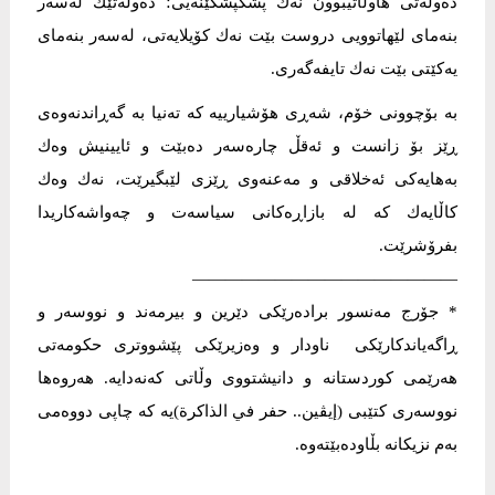
دەوڵەتی هاوڵاتیبوون نەك پشكپشکێنەیی؛ دەوڵەتێك لەسەر
بنەمای لێهاتوویی دروست بێت نەك کۆیلایەتی، لەسەر بنەمای
یەکێتی بێت نەك تایفەگەری.
بە بۆچوونی خۆم، شەڕی هۆشیارییە کە تەنیا بە گەڕاندنەوەی
ڕێز بۆ زانست و ئەقڵ چارەسەر دەبێت و ئایینیش وەك
بەهایەکی ئەخلاقی و مەعنەوی ڕێزی لێبگیرێت، نەك وەك
کاڵایەك کە لە بازاڕەکانی سیاسەت و چەواشەکاریدا
بفرۆشرێت.
————————————————
* جۆرج مەنسور برادەرێکی دێرین و بیرمەند و نووسەر و
ڕاگەیاندکارێکی ناودار و وەزیرێکی پێشووتری حکومەتی
ھەرێمی کوردستانە و دانیشتووی وڵاتی کەنەدایە. ھەروەھا
نووسەری کتێبی (إیڤین.. حفر في الذاکرة)یە کە چاپی دووەمی
بەم نزیکانە بڵاودەبێتەوە.