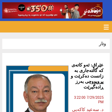
233
وتار
عێراق: ئەو کاتەی
کە گاڵتەجاری بە
زانست دەکرێت و
پڕوپووچی بەرز
ڕادەگیرێت
7/29/2025 3:22:00
PM
د. سەعید کاکەیی