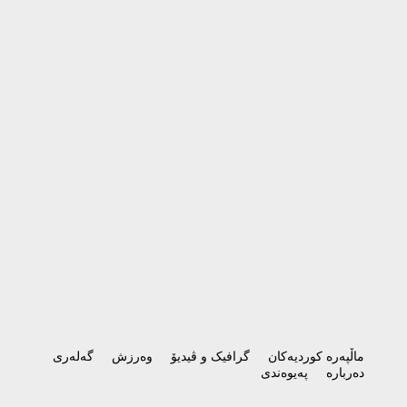
ماڵپەرە کوردیەکان
گرافیک و ڤیدیۆ
وەرزش
گەلەری
دەربارە
پەیوەندی