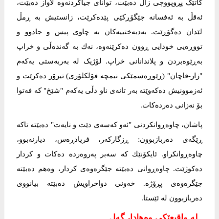
کاتێک پڕوپووچی زاڵ دەبێت، توانای جیاکردنەوە لاواز دەبێت،
ئەقڵ بە ئەفسانە جێگۆڕکێی پێدەکرێت، زانستیش بە ڕمڵ
لێدان دەگۆڕێت. بەدبەختییەکان بە چاوی پیس و جادوو و
تووڕەیی خودایی ڕوون دەکرێنەوە، نەك بە گەندەڵی و خراپ
بەڕێوەبردن و پلاندانانی خراپ. لۆژیک لە بەربەستی یەکەم
"زار-قاچان" (ڕێوڕەسمێکی نیمچە فۆلکلۆری) تیرۆر دەکرێت و
ئەزموونیش دەکەوێتە بەر تانەی ناو دڵی یەکەم "شێخ" کە فەتوا
بۆ نەزانی دەردەکات.
پاشان، چاوەڕوانکردنی "ئەو کەسەی دێت و نایەت" دەبێتە تاکە
ڕێگەی دەربازبوون: ڕزگارکەر، فریادڕەس، دیارنەبوو،
چاوەڕوانکراو. ئایکۆنێك کە سەبر پەروەردە دەکات و کردار
دەکوژێت. چاوەڕوانی دەبێتە جێگرەوەی کردار، وەهم دەبێتە
جێگرەوەی پڕۆژە. خەونی دواخراویش دەبێتە بیانووی
دەربازبوون لە ئێستا.
لە واقیعێکی وەھادا، گەل