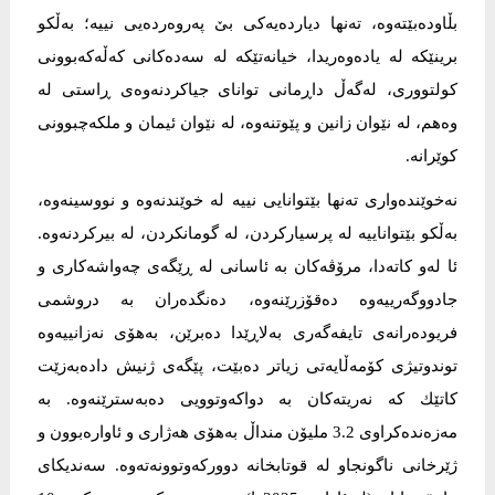
بڵاودەبێتەوە، تەنها دیاردەیەکی بێ پەروەردەیی نییە؛ بەڵکو
برینێکە لە یادەوەریدا، خیانەتێکە لە سەدەکانی کەڵەکەبوونی
کولتووری، لەگەڵ داڕمانی توانای جیاکردنەوەی ڕاستی لە
وەهم، لە نێوان زانین و پێوتنەوە، لە نێوان ئیمان و ملکەچبوونی
کوێرانە.
نەخوێندەواری تەنها بێتوانایی نییە لە خوێندنەوە و نووسینەوە،
بەڵکو بێتواناییە لە پرسیارکردن، لە گومانکردن، لە بیرکردنەوە.
ئا لەو کاتەدا، مرۆڤەکان بە ئاسانی لە ڕێگەی چەواشەکاری و
جادووگەرییەوە دەقۆزرێنەوە، دەنگدەران بە دروشمی
فریودەرانەی تایفەگەری بەلاڕێدا دەبرێن، بەهۆی نەزانییەوە
توندوتیژی کۆمەڵایەتی زیاتر دەبێت، پێگەی ژنیش دادەبەزێت
کاتێك کە نەریتەکان بە دواکەوتوویی دەبەسترێنەوە. بە
مەزەندەکراوی 3.2 ملیۆن منداڵ بەهۆی هەژاری و ئاوارەبوون و
ژێرخانی ناگونجاو لە قوتابخانە دوورکەوتوونەتەوە. سەندیکای