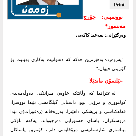
نووسینی: جۆرج
مەنسور*
وەرگێڕانی: سەعید کاکەیی
"پەروەردە بەهێزترین چەکە کە دەتوانیت بەکاری بهێنیت بۆ
گۆڕینی جیهان."
-نێلسۆن ماندێلا
لە عێراقدا کە وڵاتێکە خاوەن میراتێکی دەوڵەمەندی
کولتووری و مرۆیی بوو، داستانی گیلگامشی تێیدا نووسرا،
فەلەکناسی و پزیشکی داهێنرا، بەرزەخانە (زەقورات)ی تێدا
دروستکران، یاسای حەمورابی دەرچوواند، یەکەم بلۆکی
بیناسازی شارستانیەتی مرۆڤایەتی دانرا، کۆنترین یاساکان