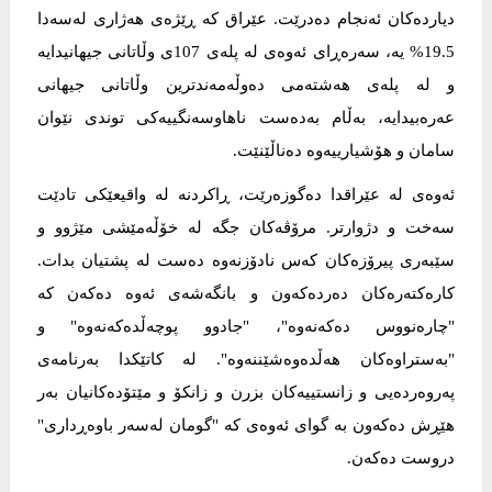
دیاردەکان ئەنجام دەدرێت. عێراق کە ڕێژەی هەژاری لەسەدا
19.5% یە، سەرەڕای ئەوەی لە پلەی 107ی وڵاتانی جیهانیدایە
و لە پلەی هەشتەمی دەوڵەمەندترین وڵاتانی جیهانی
عەرەبیدایە، بەڵام بەدەست ناهاوسەنگییەکی توندی نێوان
سامان و هۆشیارییەوە دەناڵێنێت.
ئەوەی لە عێراقدا دەگوزەرێت، ڕاکردنە لە واقیعێکی تادێت
سەخت و دژوارتر. مرۆڤەکان جگە لە خۆڵەمێشی مێژوو و
سێبەری پیرۆزەکان کەس نادۆزنەوە دەست لە پشتیان بدات.
کارەکتەرەکان دەردەکەون و بانگەشەی ئەوە دەکەن کە
"چارەنووس دەکەنەوە"، "جادوو پوچەڵدەکەنەوە" و
"بەستراوەکان هەڵدەوەشێننەوە". لە کاتێکدا بەرنامەی
پەروەردەیی و زانستییەکان بزرن و زانکۆ و مێتۆدەکانیان بەر
ھێڕش دەکەون بە گوای ئەوەی کە "گومان لەسەر باوەڕداری"
دروست دەکەن.