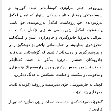
پڕوپووچی چیتر پەراوێزی کۆمەڵایەتی نییە؛ گۆڕاوە بۆ
سیستەمێکی ڕەفتار و ئاییندارییەکی شێواو کە ئیمان لەگەڵ
بەرژەوەندی خۆ، ڕۆحانیەت لەگەڵ بەرژەوەندی خۆ، ئایینی
ڕاستەقینە لەگەڵ ڕێوڕەسمی شانۆیی تێکەڵ دەکات. لە
عێراقی ئەمڕۆدا جادووگەری و چاوەزارەی شین و کتێبگەلێك
دەفرۆشرێن بەناونیشانی "تەلیسمانی ئیلاهی بۆ خۆشگوزەرانی
و هاوسەرگیری و دەسەڵات". ئیدی لە گۆشەکانی ماڵەکاندا
جادووەکان حەشار نادرێن؛ بەڵکو لە چەند کەناڵێکی
تەلەفزیۆنیشەوە پەخش دەکرێن و وەك چارەسەرێك بۆ هەژاری
و نەخۆشی و شکست و خیانەت پێشکەش بە خەڵک دەکرێن.
کچێک لە چارەنووسی خۆی دەپرسێت و ڕوقیە (کۆمەڵە ئایەت
و دوعا)ی پێدەدرێت.
گەنجێک دەرفەتەکەی لەدەست دەدات و پێی دەڵێن: "جادووبار
کراویت".