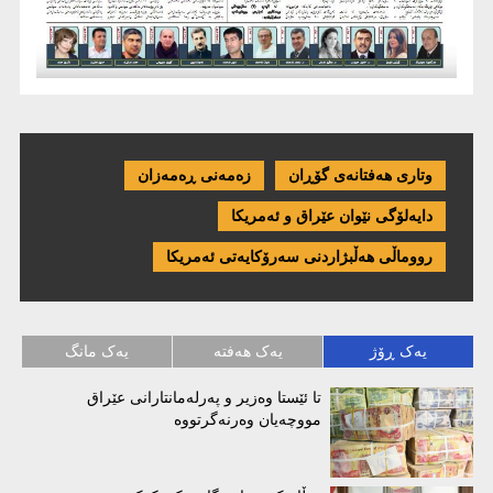
وتاری هەفتانەی گۆڕان
زەمەنی ڕەمەزان
دایەلۆگی نێوان عێراق و ئەمریكا
رووماڵی هەڵبژاردنی سەرۆکایەتی ئەمریکا
یەک ڕۆژ
یەک هەفتە
یەک مانگ
تا ئێستا وەزیر و پەرلەمانتارانی عێراق
مووچەیان وەرنەگرتووە