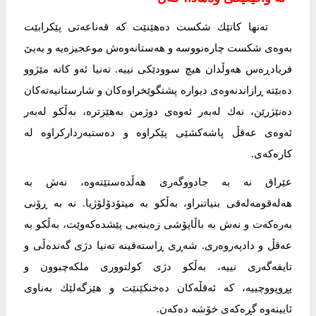
تەنها کاتێك شکست دەهێنێت کە قەناعەتی پێکرابێت
بەوەی شکست چارەنووسە و ھەستانەوەش موعجیزەیە و بەبێ
فریادڕەس ھەوڵدان هیچ سوودێکی نییە. تەنیا ئەو کاتە مێژوو
دەبێتە ڕازاندنەوەی دیوارە پشتگوێخراوەکان و شارستانیەتەکان
دەنێژرێن، نەك لەبەر ئەوەی دوژمن بەهێزترە، بەڵکو لەبەر
ئەوەی عەقڵ پاشەکشێی پێکراوە و دەستبەردارکراوە لە
کارەکەی.
عێراق نە بە جادووگەری هەڵدەستێتەوە، نەش بە
ھەلەقومەلەقی بنیاتنراو، بەڵکو بە میتۆدۆلۆژیا. نە بە ڕۆنی
بەرەکەت و نەش بە باڵاپۆشی زەینەبی پێشدەکەوێت، بەڵکو بە
عەقڵ و دادپەروەری. شەڕی ڕاستەقینە تەنیا دژی گەندەڵی و
تایفەگەری نییە، بەڵکو دژی کولتووری ملکەچبوون و
پڕوپووچییە، کە ئەقڵەکان دەخنکێنێت و ھێزگەلێك بەناوی
ئایینەوە گڕەکەی خۆشە دەکەن.