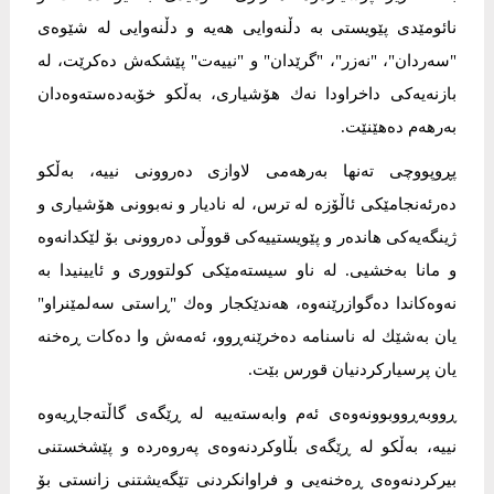
نائومێدی پێویستی بە دڵنەوایی هەیە و دڵنەوایی لە شێوەی
"سەردان"، "نەزر"، "گرێدان" و "نییەت" پێشکەش دەکرێت، لە
بازنەیەکی داخراودا نەك هۆشیاری، بەڵکو خۆبەدەستەوەدان
بەرهەم دەهێنێت.
پڕوپووچی تەنها بەرهەمی لاوازی دەروونی نییە، بەڵکو
دەرئەنجامێکی ئاڵۆزە لە ترس، لە نادیار و نەبوونی هۆشیاری و
ژینگەیەکی هاندەر و پێویستییەکی قووڵی دەروونی بۆ لێکدانەوە
و مانا بەخشیی. لە ناو سیستەمێکی کولتووری و ئایینیدا بە
نەوەکاندا دەگوازرێنەوە، هەندێکجار وەك "ڕاستی سەلمێنراو"
یان بەشێك لە ناسنامە دەخرێنەڕوو، ئەمەش وا دەکات ڕەخنە
یان پرسیارکردنیان قورس بێت.
ڕووبەڕووبوونەوەی ئەم وابەستەییە لە ڕێگەی گاڵتەجاڕیەوە
نییە، بەڵکو لە ڕێگەی بڵاوکردنەوەی پەروەردە و پێشخستنی
بیرکردنەوەی ڕەخنەیی و فراوانکردنی تێگەیشتنی زانستی بۆ