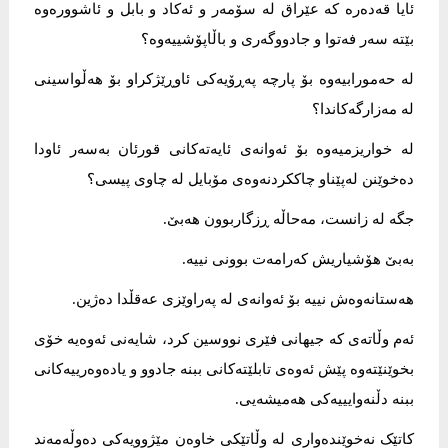
ئایا قەدەرە کە عێراق لە سۆمەر و ئەکاد و بابل و ئاشوورەوە
بێتە سەر فەتوا و جادووگەری و باڵاپۆشییەوە؟
لە حەمورابیەوە بۆ پارچە پەڕۆیەكی ئاوڕێژکراو بۆ ھەڵواسینی
لە مەزارگەکاندا؟
لە خواریزمیەوە بۆ ئەوانەی ئایەتەکانی قورئان بەسەر ئاودا
دەخوێنن لەپێناو چاککردنەوەی مۆبایل لە چاوی پیسی؟
جگە لە زانست، مەحاڵە ڕزگاربوون ھەبێ.
بەبێ هۆشیاریش کەرامەت بوونی نییە.
ھەستانەوەش نییە بۆ ئەوانەی لە پەراوێزی عەقڵدا دەژین.
ئەم وڵاتەی کە جیهانی فێری نووسین کرد، شایەنی ئەوەیە خۆی
بخوێنێتەوە پێش ئەوەی تابلێتەکانی ببنە جادوو و یادەوەرییەکانی
ببنە دڵنەوایییەکی هەمیشەیی.
کاتێک نەخوێندەواری لە وڵاتێکی خاوەن مێژوویەکی دەوڵەمەند