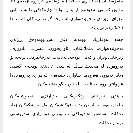
مامۆستایان (لە ئاداری 2025دا) مەزەندەی کردووە نزیکەی 10
ملیۆن کەسی نەخوێندەوار هەن- واتە؛ چارەکێکی دانیشتووانی
عێراق. ڕێژەی نەخوێندەواری لە ناوچە گوندنشینەکان لە سەدا
30% تێدەپەڕێنێت.
چەند هۆکارێك بوونەتە هۆی بەرزبوونەوەی ڕێژەی
نەخوێندەواری: ململانێکان، ئاوارەبوون، قەیرانی ئابووری،
ژێرخانی وێران و کەمی بودجە، تەنانەت تەرخانکردنی بودجە بۆ
پەروەردە لە هەندێك ساڵدا لە سەدا 5.7%ی بودجەی گشتی
زیاتر نەبووە. هەروەها جیاوازی جێندەری لە بواری پەروەردەدا
فراوانتر بووە، بە تایبەت لە ناوچە گوندنشینەکان.
بەهۆی نەزانینی ڕێکارەکانی خۆپارێزی، نەخۆشیەکان
بڵاودەبنەوە، پەنابردن بۆ چەقۆکێشەکان نەك پزیشکەکان زیاد
دەکات، ئەمەش بەدخۆراکی و نەبوونی هۆشیاری تەندروستی
توندتر دەکات.