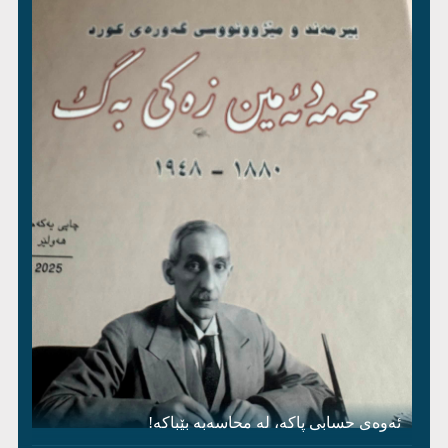
ئەوەی حسابی پاکە، لە محاسەبە بێباکە!