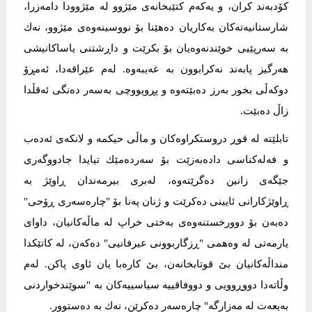
کۆدبەند کران، و یەکەم کتێبخانەی مێژوو لە مێژوودا دامەزرا،
شارستانیەتەکان بەکاریان دەهێنا بۆ نووسینەوەی مێژوو، نەك
بە سەرپێیی خوێندنەوەیان بۆ بکرێت و داڕشتنی یاساکانیشی
ھەرگیز پابەند نەکرابوون بە غەیبەوە. لەم عێراقەدا، ئەمڕۆ
دوکەڵی بخور بەرز دەبێتەوە و پڕوپووچی بەسەر دەنگی ئەقڵدا
زاڵ دەبێت.
تابلێتە لە قوڕ دروستکراوەکان و ماڵی حیکمە و لانکەی ئەدەب
و فەلەکناسی دادەبەزێت بۆ سەردەمێك تیایدا جادووگەری
جێگەی زانین دەگرێتەوە، لەبری بیرمەندان ڕاوێژ بە
ڕاوێژکارانی ئایینی دەکرێت و ژنان پەنا بۆ "چارەسەری ڕۆحی"
دەبەن بۆ دوورخستنەوەی بەختی خراپ لە ماڵەکانیان، داوای
یارمەتی لە وەهمی "ڕزگاربوونی عیرفانیی" دەکەن، لە کاتێکدا
منداڵەکانیان بێ قوتابخانەن، بێ کارەبا یان ئاوی پاکن. لەم
وڵاتەدا دووڕوویی و دووفاقییە سیاسییەکان بە "سوێندخواردنی
بەیعەت لە مەزارگە" چارەسەر دەکرێن، نەك بە دەستوور.