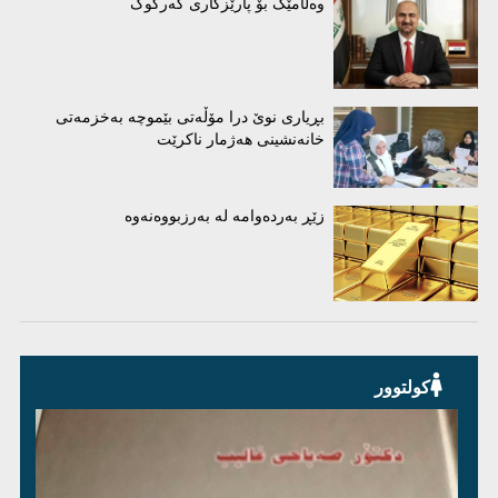
وەڵامێک بۆ پارێزگاری کەرکوک
بڕیاری نوێ درا مۆڵەتی بێموچە بەخزمەتی
خانەنشینی هەژمار ناکرێت
زێڕ بەردەوامە لە بەرزبووەنەوە
کولتوور