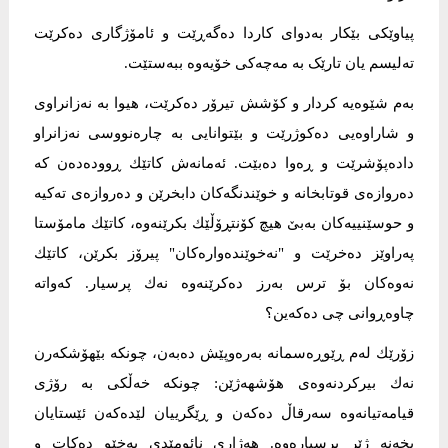
پیاوێکی بێکار بەدوای کاردا دەگەڕێت و ئامۆژگاری دەکرێت
تەلیسم یان تارێک بە مەچەکی خۆیەوە ببەستێت.
بەم شێوەیە کردار و کۆشش تیرۆر دەکرێت، هیوا بە نەزانراوی
و شاراوەیی دەکوژرێت و بێتوانایی بە چارەنووسی نەزانراو
دادەپۆشرێت و ڕەوا دەبێت. ئەمانەش کاتێك ڕوودەدەن کە
دەروازەی قوتابخانە و خوێندنگەکان دابخرێن و دەروازەی تەکیە
و حوسێنییەکان بەبێ هیچ کۆنتڕۆڵێك بکرێنەوە، کاتێك مامۆستا
پەراوێز دەخرێت و "نەخوێندەوارەکان" پیرۆز بکرێن، کاتێك
نەوەکان بۆ ترس بەرز دەکرێنەوە نەك پرسیار. کەواتە
چاوەڕوانی چی دەکەین؟
زۆرێك لەم ڕێوڕەسمانە بەرەوپێش دەبەن، چونکە بێهۆشکەرن
نەك بیرکردنەوەی ھۆشھەژێن: چونکە خەڵكی بە رۆژی
قیامەتیانەوە سەرقاڵ دەکەن و ڕێگرییان لێدەکەن ئێستایان
بخەنە ژێر پرسیارەوە. هەژاری نائومێدی بەخێو دەکات و