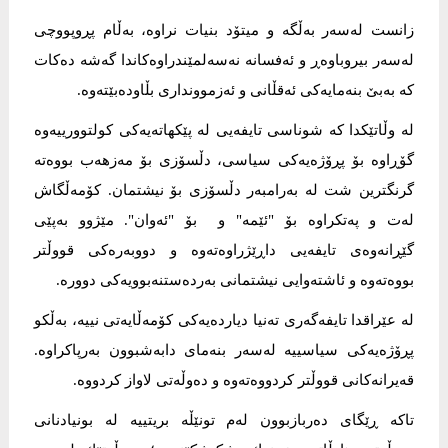
زانست لەسەر بەڵگە و میتۆد بنیات نراوە، بەڵام پڕوپووچی
لەسەر بیروباوەڕ و ئەفسانە نەسەلمێندراوەکاندا گەشە دەکات
کە بەبێ بنەمایەکی ئەقڵانی و ئەزموونداری بڵاودەبێتەوە.
لە وڵاتێکدا کە شوناسی تایفەیی لە پێکهاتەیەکی کولتوورییەوە
گۆڕاوە بۆ پڕۆژەیەکی سیاسی، دڵسۆزی بۆ مەزهەب بووەتە
گرنگترین شت لە بەرامبەر دڵسۆزی بۆ نیشتمان. کۆمەڵگاش
لەت و پەتکراوە بۆ "ئێمە" و بۆ "ئەوان". مێژوو بەپێی
گێڕانەوەی تایفەیی داڕێژراوەتەوە و دووبەرەکی قووڵتر
بووەتەوە و ئاشتەوایی نیشتمانی بەردەستنەبوویەکی دوورە.
لە عێراقدا تایفەگەری تەنیا دیاردەیەکی کۆمەڵایەتی نییە، بەڵکو
پڕۆژەیەکی سیاسییە لەسەر بنەمای دابەشبوون بەرپاکراوە.
قەیرانەکانی قووڵتر کردووەتەوە و دەوڵەتی لاواز کردووە.
تاکە ڕێگای دەربازبوون لەم تونێڵە بریتییە لە بونیادنانی